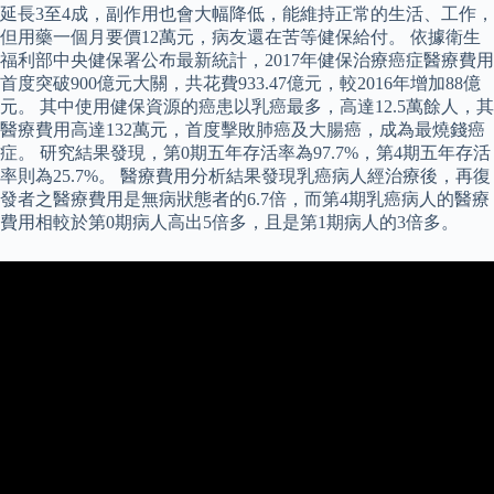
延長3至4成，副作用也會大幅降低，能維持正常的生活、工作，
但用藥一個月要價12萬元，病友還在苦等健保給付。 依據衛生
福利部中央健保署公布最新統計，2017年健保治療癌症醫療費用
首度突破900億元大關，共花費933.47億元，較2016年增加88億
元。 其中使用健保資源的癌患以乳癌最多，高達12.5萬餘人，其
醫療費用高達132萬元，首度擊敗肺癌及大腸癌，成為最燒錢癌
症。 研究結果發現，第0期五年存活率為97.7%，第4期五年存活
率則為25.7%。 醫療費用分析結果發現乳癌病人經治療後，再復
發者之醫療費用是無病狀態者的6.7倍，而第4期乳癌病人的醫療
費用相較於第0期病人高出5倍多，且是第1期病人的3倍多。