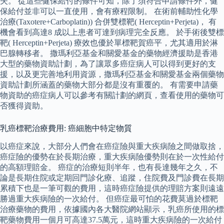
失。 從這些健保給付的條件可知，除了須符合申請條件外，健
保給付並非可以一直使用，會有療程限制。 在術前輔助性化學
治療(Taxotere+Carboplatin)) 合併雙標靶( Herceptin+Perjeta)， 有
機會看到高達8 成以上患者可達到病理完全反應。 於手術後雙標
靶( Herceptin+Perjeta) 療效也優於單標靶賀癌平，尤其適用於淋
巴腺轉移者。 撒瑪利亞基金和關愛基金的藥物經濟援助是香港
大型的藥物資助計劃，為了讓眾多癌症病人可以得到更好的支
援，以及更完善地利用資源，撒瑪利亞基金和關愛基金兩個藥物
資助計劃所涵蓋的藥物大部分都是沒有重覆的。 有需要申請藥
物資助的癌症病人可以參考有關計劃的網頁，查看使用的藥物可
否獲得資助。
乳癌標靶治療費用: 癌細胞中特定物質
以癌症來說，大部分人們會在癌症險與重大疾病險之間做取捨，
癌症險的優勢在於長期治療，重大疾病險優勢則在於一次性給付
的高額理賠金。 癌症的治療短則半年，也有長達幾年之久，不
論是長期住院或定期回門診化療、追蹤，住院費及門診費在長期
累積下也是一筆可觀的費用，這時癌症險提供的理賠方案則遠遠
勝過重大疾病險的一次給付。 但癌症最可怕的花費莫過於標靶
治療藥物的費用，依據國內各大醫院網站顯示，乳癌所使用的標
靶藥物費用一個月可高達37.5萬元，這時重大疾病險的一次給付