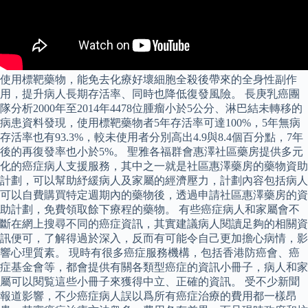
使用標靶藥物，能免去化療好壞細胞全殺後帶來的全身性副作
用，提升病人長期存活率、同時也降低復發風險。 長庚乳癌團
隊分析2000年至2014年4478位腫瘤小於5公分、淋巴結未轉移的
病患資料發現，使用標靶藥物者5年存活率可達100%，5年無病
存活率也有93.3%，較未使用者分別高出4.9與8.4個百分點，7年
後的再復發率也小於5%。 聖雅各福群會惠澤社區藥房提供多元
化的癌症病人支援服務，其中之一就是社區惠澤藥房的藥物資助
計劃，可以幫助紓緩病人及家屬的經濟壓力，計劃內容包括病人
可以自費購買特定週期內的藥物後，透過申請社區惠澤藥房的資
助計劃，免費領取餘下療程的藥物。 有些癌症病人和家屬會不
斷在網上搜尋不同的癌症資訊，其實建議病人閱讀足夠的相關資
訊便可，了解得過於深入，反而有可能令自己更加擔心病情，影
響心理質素。 現時有很多癌症服務機構，包括香港防癌會、癌
症基金會等，都會提供有關各類型癌症的資訊小冊子，病人和家
屬可以閱覧這些小冊子來獲得中立、正確的資訊。 受不少新聞
報道影響，不少癌症病人誤以爲所有癌症治療的費用都一樣昂