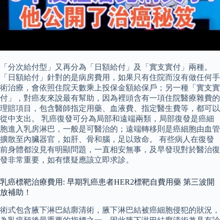
「分次給付型」又再分為「日額給付」及「實支實付」兩種。
「日額給付」針對的是病房費用，如果只有住院而沒有做任何手
術治療，會依照住院天數乘上投保金額給保戶；另一種「實支實
付」，對癌友來說最有幫助，因為裡頭含有一項住院醫療雜費的
理賠項目，包含醫師指定用藥、血液費、指定醫生費等，都可以
從中支出。 乳癌復發可分為局部和遠端兩類，局部復發是癌細
胞進入乳房淋巴，一般是可醫治的；遠端轉移則是癌細胞由血管
擴散至內臟器官，如肝、骨和腦，足以致命。 有些病人在復發
前身體都沒見有明顯問題，一直相安無事，及早發現對於醫治復
發非常重要，如有懷疑應該立即求診。
乳癌標靶治療費用: 早期乳癌患者HER2標靶自費用藥 第三波開
放補助！
術式包含腋下淋巴結廓清術，腋下淋巴結被癌細胞侵犯的狀況，