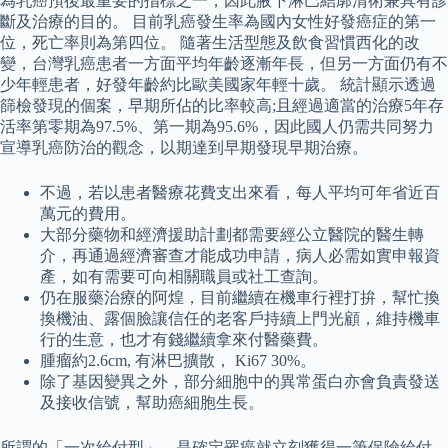
為乳癌預後最重要的指標之一，因此腋下淋巴結廓清術兼具有診
斷及治療的目的。 目前乳癌發生率為國內女性好發癌症的第一
位，死亡率則為第四位。 隨著生活型態及飲食習慣西化的改
變，台灣乳癌患者一方面平均年齡逐漸年長，但另一方面仍有不
少年輕患者，好發年齡約比歐美國家年輕十歲。 統計顯示透過
篩檢發現的個案，早期所佔的比率較高;且經過適當的治療5年存
活率第零期為97.5%、第一期為95.6%，因此國人仍需共同努力
宣導乳癌防治的觀念，以期達到早期發現早期治療。
不過，若以患者醫療花費支出來看，每人平均可年省近百
萬元的費用。
大部分藥物和經濟援助計劃都需要經公立醫院的醫生轉
介，再通過經濟審查才能成功申請，病人必需如實申報資
產，如有需要可向相關職員或社工查詢。
仍在服藥治療的阿煌，目前繼續在機車行裡打拚，幫忙換
換機油、露個臉讓信任的老客戶持續上門光顧，維持機車
行的生意，也才有錢繼續拿來付醫藥費。
腫瘤約2.6cm, 有淋巴擴散， Ki67 30%。
除了基因變異之外，部分細胞中的異常蛋白亦會負責發送
及接收信號，幫助癌細胞生長。
所謂的「一次給付型」，是確定罹癌就立刻獲得一筆保險給付，