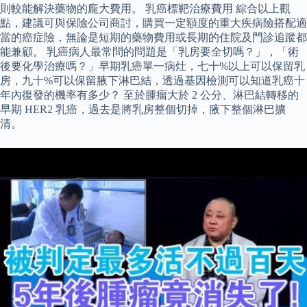
則較能解決藥物的龐大費用。 乳癌標靶治療費用 綜合以上觀
點，建議可與保險公司商討，購買一定額度的重大疾病險搭配適
當的癌症險，無論是短期的藥物費用或長期的住院及門診追蹤都
能兼顧。 乳癌病人最常問的問題是「乳房要全切嗎？」，「術
後要化學治療嗎？」早期乳癌單一病灶，七十%以上可以保留乳
房，九十%可以保留腋下淋巴結，透過基因檢測可以知道乳癌十
年內復發的機率有多少？ 至於腫瘤大於 2 公分、淋巴結轉移的
早期 HER2 乳癌，過去是將乳房整個切掉，腋下整個淋巴擴
清。