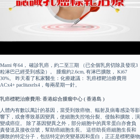
Mami 年64， 確診乳癌，約二至三期 （已全個乳房切除及發現3
粒淋巴已經受到感染）。 腫瘤約2.6cm, 有淋巴擴散， Ki67
30%。 昨天看了私家醫生：化療建議： 乳癌標靶治療費用
ACx4+ paclitaxelx4，每兩星期一針。
乳癌標靶治療費用: 香港綜合腫瘤中心 ( 香港島 )
人體內有數以萬計的基因，當受到致癌物、輻射及病毒感染等影
響下，或會導致基因變異，使細胞失控地分裂、侵蝕和擴散，演
變成癌症。 除了基因變異之外，部分細胞中的異常蛋白亦會負
責發送及接收信號，幫助癌細胞生長。 這些助長癌細胞生長和
擴散的特定分子，包括特定的突變基因和蛋白，正正是標靶藥物