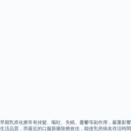
早期乳癌化療常有掉髮、嘔吐、失眠、憂鬱等副作用，嚴重影響
生活品質，而最近的口服新藥除療效佳，能使乳癌病友存活時間