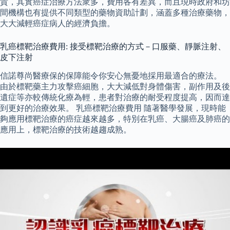
貴，其實癌症治療方法衆多，費用各有差異，而且現時政府和坊
間機構也有提供不同類型的藥物資助計劃，涵蓋多種治療藥物，
大大減輕癌症病人的經濟負擔。
乳癌標靶治療費用: 接受標靶治療的方式－口服藥、靜脈注射、
皮下注射
信諾尊尚醫療保的保障能令你安心無憂地採用最適合的療法。
由於標靶藥主力攻擊癌細胞，大大減低對身體傷害，副作用及後
遺症等亦較傳統化療為輕，患者對治療的耐受程度提高，因而達
到更好的治療效果。 乳癌標靶治療費用 隨著醫學發展，現時能
夠應用標靶治療的癌症越來越多，特別在乳癌、大腸癌及肺癌的
應用上，標靶治療的技術越趨成熟。