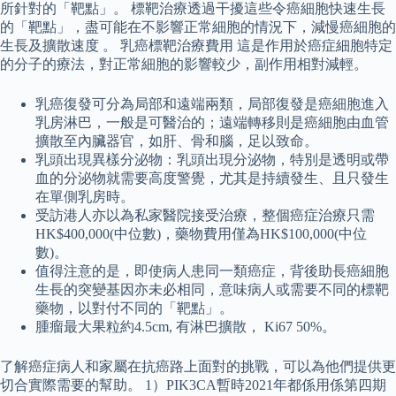
所針對的「靶點」。 標靶治療透過干擾這些令癌細胞快速生長
的「靶點」，盡可能在不影響正常細胞的情況下，減慢癌細胞的
生長及擴散速度 。 乳癌標靶治療費用 這是作用於癌症細胞特定
的分子的療法，對正常細胞的影響較少，副作用相對減輕。
乳癌復發可分為局部和遠端兩類，局部復發是癌細胞進入
乳房淋巴，一般是可醫治的；遠端轉移則是癌細胞由血管
擴散至內臟器官，如肝、骨和腦，足以致命。
乳頭出現異樣分泌物：乳頭出現分泌物，特別是透明或帶
血的分泌物就需要高度警覺，尤其是持續發生、且只發生
在單側乳房時。
受訪港人亦以為私家醫院接受治療，整個癌症治療只需
HK$400,000(中位數)，藥物費用僅為HK$100,000(中位
數)。
值得注意的是，即使病人患同一類癌症，背後助長癌細胞
生長的突變基因亦未必相同，意味病人或需要不同的標靶
藥物，以對付不同的「靶點」。
腫瘤最大果粒約4.5cm, 有淋巴擴散， Ki67 50%。
了解癌症病人和家屬在抗癌路上面對的挑戰，可以為他們提供更
切合實際需要的幫助。 1）PIK3CA暫時2021年都係用係第四期