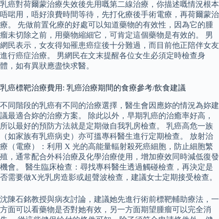
乳癌對荷爾蒙治療失效後先用嘅第二線治療，你描述嘅情況根本
唔啱用，唔好浪費時間等待，先打化療後手術電療，再荷爾蒙治
療。 先做前置化療的好處可以知道藥物的有效性，因為它的腫
瘤未切除之前，用藥物縮細它，可肯定這個藥物是有效的。 男
網民表示，女友得知罹患癌症後十分難過，而目前他正陪伴女友
進行癌症治療。 男網民在文末提醒各位女生必須定時檢查身
體，如有異狀應盡快求醫。
乳癌標靶治療費用: 乳癌治療期間的食療參考/飲食建議
不同階段的乳癌有不同的治療選擇，醫生會因應妳的情況為妳建
議最適合妳的治療方案。 除此以外，早期乳癌的治癒率好高，
所以最好的預防方法就是定期做自我乳房檢查。 乳癌高危一族
（如家族有乳癌病史）亦可搵專科醫生進行定期檢查。 放射治
療（電療）：利用 X 光的高能量輻射殺死癌細胞，防止細胞繁
殖，通常配合外科治療及化學治療使用，增加療效同時減低復發
機會。 醫生臨床檢查：尋找專科醫生透過觸碰檢查，再決定是
否需要做X光乳房造影或超聲波檢查，建議女士定期接受檢查。
沈陳石銘教授與病友討論，建議她先進行術前標靶輔助療法，一
方面可以看藥物是否對她有效，另一方面期望腫瘤可以完全消