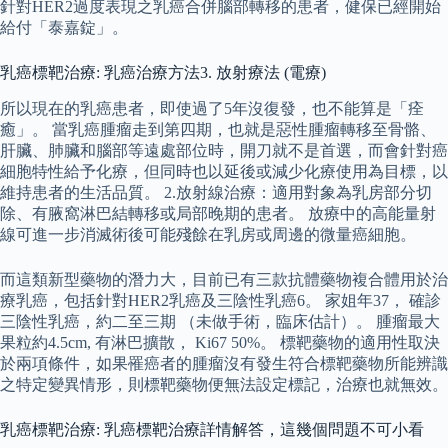
針對HER2過度表現之乳癌合併腦部轉移的患者，健保已經開始
給付「泰嘉錠」。
乳癌標靶治療: 乳癌治療方法3. 放射療法 (電療)
所以現在的乳癌患者，即使過了5年沒復發，也不能算是「痊
癒」。 當乳癌腫瘤走到第四期，也就是惡性腫瘤轉移至骨骼、
肝臟、肺臟和腦部等遠處部位時，開刀就不是首選，而會針對癌
細胞特性給予化療，但同時也以延後或減少化療使用為目標，以
維持患者的生活品質。 2.放射線治療：適用對象為乳房部分切
除、有腋窩淋巴結轉移或局部晚期的患者。 放療中的高能量射
線可進一步消滅術後可能殘餘在乳房或周邊的微量癌細胞。
而這類新型藥物的潛力大，目前已有三款抗體藥物複合體用於治
療乳癌，包括針對HER2乳癌及三陰性乳癌6。 家姐年37， 確診
三陰性乳癌，約二至三期 （未做手術，臨床估計）。 腫瘤最大
果粒約4.5cm, 有淋巴擴散， Ki67 50%。 標靶藥物的適用性取決
於兩項條件，如果罹癌者的腫瘤沒有發生符合標靶藥物所能辨識
之特定變異情形，則標靶藥物便無法設定標記，治療也就無效。
乳癌標靶治療: 乳癌標靶治療詳情解答，這幾個問題不可小看