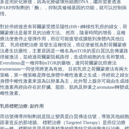
多是用於化療後，因為化療破壞癌細胞DNA，繼而需要透過
PARP抑制劑的「酶」，抑制其修補基因的功能，就可以控制病
情。
對於停經後患有荷爾蒙受體呈陽性(HR+)轉移性乳癌的婦女，荷
爾蒙療法是最常見的治療方法。 然而，隨著時間的增長，這種
療法便會停止發揮作用，癌症可能復發或擴散到身體內其他位
置。 乳癌標靶治療 當發生這種情況，癌症便被視為對荷爾蒙療
法產生抗藥性，主要原因是一種名為mTOR的蛋白質訊息傳遞路
徑被激活，並繞過荷爾蒙阻截路徑，造成癌細胞的生長和繁殖。
Everolimus是一種抑制mTOR的藥物，連同荷爾蒙抗癌療法
exemestane一同使用將更為有效。 目前乳癌之荷爾蒙療法有兩大
策略，第一種策略是降低身體中雌性激素之生成：停經前之婦女
身體中雌性激素來源為以卵巢為主，此外腎上腺亦可藉由生成雄
性激素再經由存在於肝臟、脂肪、肌肉及卵巢之aromatase轉變成
雌性激素。
乳癌標靶治療: 副作用
而信號傳導抑制劑就是阻止變異蛋白質傳送信號，導致其他細胞
跟著造反的那堵牆。 標靶治療（Targeted Therapy）是癌症治療
的一種，標靶的意思是能更精準的瞄準特定癌細胞進行治療，標