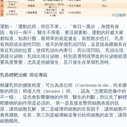
運動－「運動抗癌，癌症不來」，「每日一萬步 ，身體有保
固；每日一身汗， 醫生不用看」要活就要動，運動的好處大家
都知道，知易行難，最簡單的就是健走，當然散步也行。 乳房
有局部或全面性凹陷：後天的單側乳頭凹陷，這是因為腫瘤長在
靠近乳頭的位置，使得乳頭向內牽引，而出現凹陷。 乳頭出現
異樣分泌物：乳頭出現分泌物，特別是透明或帶血的分泌物就需
要高度警覺，尤其是持續發生、且只發生在單側乳房時。
乳癌標靶治療: 癌症專區
根據乳癌的擴散程度，可分為原位癌（Carcinoma in situ，尚未擴
散的癌症）和侵入性（Invasive ）癌。 ，認為「怎麼跟想像中的
不一樣」，這也會影響藥物的作用、醫生的判斷，所以先了解標
靶藥物的副作用是必須的。 第一是直接攻擊癌細胞表面的抗
原，讓癌細胞瓦解，第二是破壞癌細胞的生長因子，讓癌細胞不
會再擴散、生長，第三則是破壞輸送養分給癌細胞的血管，讓癌
細胞餓死。