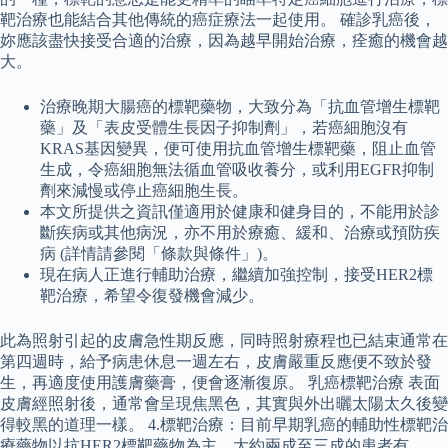
靶治療也能結合其他傳統的癌症療法一起使用。 確診乳癌後，
妳應該盡快接受合適的治療，因為越早開始治療，痊癒的機會越
大。
治療晚期大腸癌的標靶藥物，大致分為「抗血管增生標靶
藥」及「表皮受體生長因子抑制劑」，若癌細胞沒有
KRAS基因變異，便可使用抗血管增生標靶藥，阻止血管
生成，令癌細胞無法循血管吸收養分，或利用EGFR抑制
劑來減慢或停止癌細胞生長。
本文所提供之資訊僅適用於健康和健身目的，不能用於診
斷疾病或其他病況，亦不用於療癒、緩和、治療或預防疾
病 (詳情請參閱「條款與條件」)。
現在病人正進行輔助治療，繼續加強控制，接受HER2標
靶治療，希望令復發機會減少。
此為照射引起的皮膚急性期反應，同時照射療程也已結束通常在
第四週時，給予病患休息一週左右，皮膚嚴重反應便不致於發
生，再適度使用護膚藥膏，便會逐漸復原。 乳癌標靶治療 表面
皮膚經照射後，通常會呈現焦黑色，其實與外出曬太陽太久後變
得較黑的道理一樣。 4.標靶治療：目前早期乳癌的輔助性標靶治
療藥物以抗HER2標靶藥物為主，大約兩成至三成的患者有