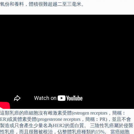
氧份和養料，體積很難超越二至三毫米。
這類乳癌的癌細胞沒有雌激素受體(estrogen receptors，簡稱︰
ER)或黃體素受體(progesterone receptors，簡稱︰PR)，並且不會
製造或只會產生少量名為HER2的蛋白質。 三陰性乳癌屬於侵襲
性乳癌，而且很難被根治，佔整體乳癌種類約15%。 當癌細胞