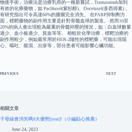
物後手術」治療法是治療乳癌的一種新嘗試，Trastuzumab加到
有效的化療藥物，如 Paclitaxel(紫杉醇)、Docetaxel(多西得素)，
有研究指出可令高達60%的腫瘤完全消失。 在PARP抑制劑方
面，標靶藥物的副作用主要是針對骨髓血球的製造。 然而10至
20%的病人會出現較為嚴重的骨髓抑壓的情況，如：白血球數量
過少、血小板過少、貧血等等。 相較於化學治療，標靶治療的
副作用較少，例如最常用於HER-2陽性的標靶藥，可能出現噁
心、嘔吐、腹瀉、出疹等，部分患者可能影響心臟功能。
PREVIOUS
NEXT
相關文章
子母線會消失嗎9大優勢[year]!（小編貼心推薦）
June 24, 2023