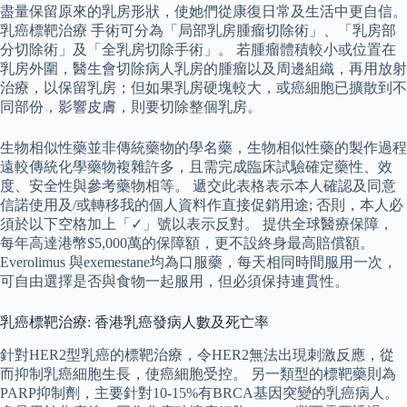
盡量保留原來的乳房形狀，使她們從康復日常及生活中更自信。
乳癌標靶治療 手術可分為「局部乳房腫瘤切除術」、「乳房部
分切除術」及「全乳房切除手術」。 若腫瘤體積較小或位置在
乳房外圍，醫生會切除病人乳房的腫瘤以及周邊組織，再用放射
治療，以保留乳房；但如果乳房硬塊較大，或癌細胞已擴散到不
同部份，影響皮膚，則要切除整個乳房。
生物相似性藥並非傳統藥物的學名藥，生物相似性藥的製作過程
遠較傳統化學藥物複雜許多，且需完成臨床試驗確定藥性、效
度、安全性與參考藥物相等。 遞交此表格表示本人確認及同意
信諾使用及/或轉移我的個人資料作直接促銷用途; 否則，本人必
須於以下空格加上「✓」號以表示反對。 提供全球醫療保障，
每年高達港幣$5,000萬的保障額，更不設終身最高賠償額。
Everolimus 與exemestane均為口服藥，每天相同時間服用一次，
可自由選擇是否與食物一起服用，但必須保持連貫性。
乳癌標靶治療: 香港乳癌發病人數及死亡率
針對HER2型乳癌的標靶治療，令HER2無法出現刺激反應，從
而抑制乳癌細胞生長，使癌細胞受控。 另一類型的標靶藥則為
PARP抑制劑，主要針對10-15%有BRCA基因突變的乳癌病人。