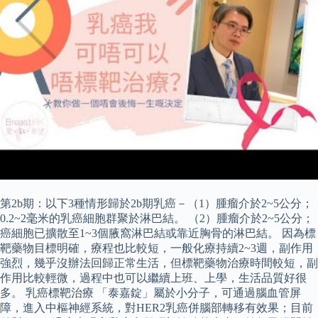
第2b期：以下3種情形歸於2b期乳癌－（1）腫瘤介於2~5公分；
0.2~2毫米的乳癌細胞群聚於淋巴結。 （2）腫瘤介於2~5公分；
癌細胞已擴散至1~3個腋窩淋巴結或靠近胸骨的淋巴結。 因為標
靶藥物目標明確，療程也比較短，一般化療持續2~3週，副作用
強烈，幾乎沒辦法回歸正常生活，但標靶藥物治療時間較短，副
作用比較輕微，過程中也可以繼續上班、上學，生活品質好很
多。 乳癌標靶治療 「泰嘉錠」屬於小分子，可通過腦血管屏
障，進入中樞神經系統，對HER2乳癌併腦部轉移有效果；目前