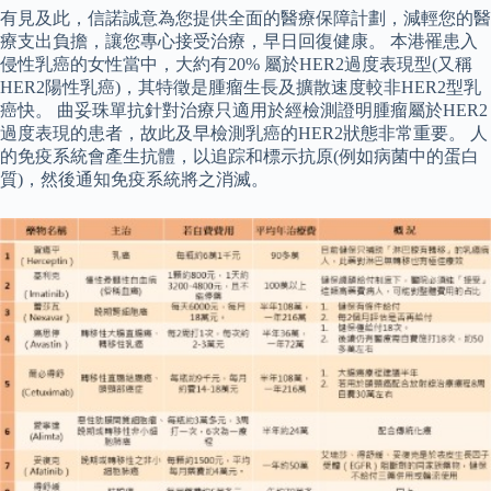
有見及此，信諾誠意為您提供全面的醫療保障計劃，減輕您的醫
療支出負擔，讓您專心接受治療，早日回復健康。 本港罹患入
侵性乳癌的女性當中，大約有20% 屬於HER2過度表現型(又稱
HER2陽性乳癌)，其特徵是腫瘤生長及擴散速度較非HER2型乳
癌快。 曲妥珠單抗針對治療只適用於經檢測證明腫瘤屬於HER2
過度表現的患者，故此及早檢測乳癌的HER2狀態非常重要。 人
的免疫系統會產生抗體，以追踪和標示抗原(例如病菌中的蛋白
質)，然後通知免疫系統將之消滅。