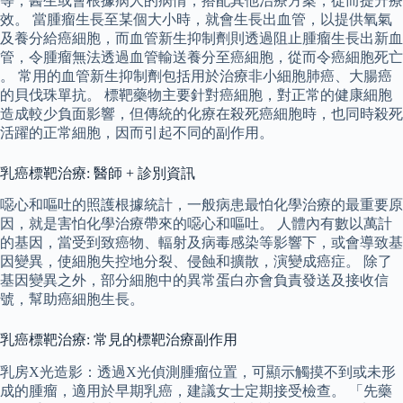
等，醫生或會根據病人的病情，搭配其他治療方案，從而提升療
效。 當腫瘤生長至某個大小時，就會生長出血管，以提供氧氣
及養分給癌細胞，而血管新生抑制劑則透過阻止腫瘤生長出新血
管，令腫瘤無法透過血管輸送養分至癌細胞，從而令癌細胞死亡
。 常用的血管新生抑制劑包括用於治療非小細胞肺癌、大腸癌
的貝伐珠單抗。 標靶藥物主要針對癌細胞，對正常的健康細胞
造成較少負面影響，但傳統的化療在殺死癌細胞時，也同時殺死
活躍的正常細胞，因而引起不同的副作用。
乳癌標靶治療: 醫師 + 診別資訊
噁心和嘔吐的照護根據統計，一般病患最怕化學治療的最重要原
因，就是害怕化學治療帶來的噁心和嘔吐。 人體內有數以萬計
的基因，當受到致癌物、輻射及病毒感染等影響下，或會導致基
因變異，使細胞失控地分裂、侵蝕和擴散，演變成癌症。 除了
基因變異之外，部分細胞中的異常蛋白亦會負責發送及接收信
號，幫助癌細胞生長。
乳癌標靶治療: 常見的標靶治療副作用
乳房X光造影：透過X光偵測腫瘤位置，可顯示觸摸不到或未形
成的腫瘤，適用於早期乳癌，建議女士定期接受檢查。 「先藥