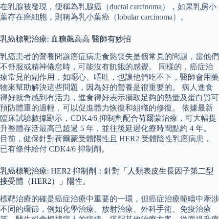
在乳腺被發現，便稱為乳腺癌（ductal carcinoma），如果乳房小
葉存在癌細胞，則稱為乳小葉癌（lobular carcinoma）。
乳癌標靶治療: 血糖飆高高 醫師有妙招
乳癌患者的營養問題癌症病患食慾喪失是個常見的問題，當他們
不舒服或精神倦怠時，可能沒有飢餓的感覺。 同樣的，癌症治
療常見的副作用，如噁心、嘔吐，也讓他們吃不下，醫師會用藥
物來幫助解決這些問題，因為好的營養是很重要的。 病人進食
得好就會感到有活力，進食得好表示攝取足夠的熱量及蛋白質可
預防體重的過輕，可以促進體力恢復和組織的修復。 依據最新
臨床試驗數據顯示，CDK4/6 抑制劑配合荷爾蒙治療，可大幅提
升整體存活最高已超過 5 年，並往後延遲化療時間點約 4 年。
目前，健保針對荷爾蒙受體陽性且 HER2 受體陰性乳癌病患，
已有條件給付 CDK4/6 抑制劑。
乳癌標靶治療: HER2 抑制劑：針對「人類表皮生長因子第二型
接受體（HER2）」陽性。
標靶治療的確是癌症治療中重要的一環，但癌症治療範疇中牽涉
不同的環節，例如化學治療、放射治療、外科手術、免疫治療