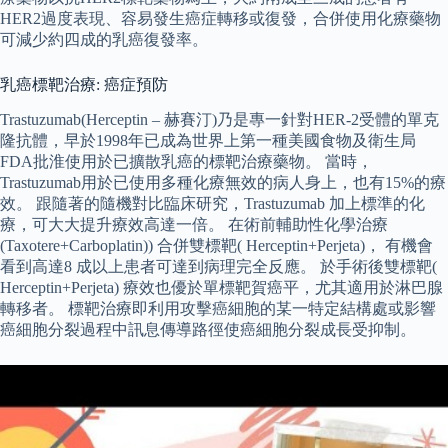
HER2過度表現、容易發生癌症轉移或復發，合併使用化療藥物
可減少約四成的乳癌復發率。
乳癌標靶治療: 癌症預防
Trastuzumab(Herceptin – 赫賽汀)乃是專一針對HER-2受體的單克
隆抗體，早於1998年已成為世界上第一種美國食物及衛生局
FDA批淮使用於已擴散乳癌的標靶治療藥物。 當時，
Trastuzumab用於已使用多種化療無效的病人身上，也有15%的療
效。 跟隨著的隨機對比臨床研究，Trastuzumab 加上標準的化
療，可大大提升療效高達一倍。 在術前輔助性化學治療
(Taxotere+Carboplatin)) 合併雙標靶( Herceptin+Perjeta)， 有機會
看到高達8 成以上患者可達到病理完全反應。 於手術後雙標靶(
Herceptin+Perjeta) 療效也優於單標靶賀癌平，尤其適用於淋巴腺
轉移者。 標靶治療即利用攻擊癌細胞的某一特定結構處或影響
癌細胞分裂過程中訊息傳導路徑使癌細胞分裂成長受抑制。