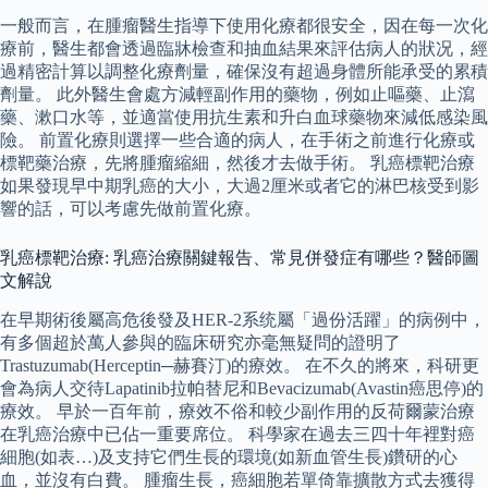
一般而言，在腫瘤醫生指導下使用化療都很安全，因在每一次化
療前，醫生都會透過臨牀檢查和抽血結果來評估病人的狀况，經
過精密計算以調整化療劑量，確保沒有超過身體所能承受的累積
劑量。 此外醫生會處方減輕副作用的藥物，例如止嘔藥、止瀉
藥、漱口水等，並適當使用抗生素和升白血球藥物來減低感染風
險。 前置化療則選擇一些合適的病人，在手術之前進行化療或
標靶藥治療，先將腫瘤縮細，然後才去做手術。 乳癌標靶治療
如果發現早中期乳癌的大小，大過2厘米或者它的淋巴核受到影
響的話，可以考慮先做前置化療。
乳癌標靶治療: 乳癌治療關鍵報告、常見併發症有哪些？醫師圖
文解說
在早期術後屬高危後發及HER-2系统屬「過份活躍」的病例中，
有多個超於萬人參與的臨床研究亦毫無疑問的證明了
Trastuzumab(Herceptin─赫賽汀)的療效。 在不久的將來，科研更
會為病人交待Lapatinib拉帕替尼和Bevacizumab(Avastin癌思停)的
療效。 早於一百年前，療效不俗和較少副作用的反荷爾蒙治療
在乳癌治療中已佔一重要席位。 科學家在過去三四十年裡對癌
細胞(如表…)及支持它們生長的環境(如新血管生長)鑽研的心
血，並沒有白費。 腫瘤生長，癌細胞若單倚靠擴散方式去獲得