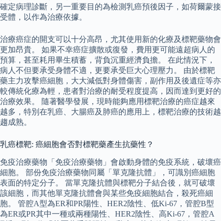
確定病理診斷，另一重要目的為檢測乳癌預後因子，如荷爾蒙接
受體，以作為治療依據。
治療癌症的開支可以十分高昂，尤其使用新的化療及標靶藥物會
更加昂貴。 如果不幸癌症擴散或復發，費用更可能遠超病人的
預算，甚至耗用畢生積蓄，背負沉重經濟負擔。 在此情況下，
病人不但要承受身體不適，更要承受巨大心理壓力。 由於標靶
藥主力攻擊癌細胞，大大減低對身體傷害，副作用及後遺症等亦
較傳統化療為輕，患者對治療的耐受程度提高，因而達到更好的
治療效果。 隨著醫學發展，現時能夠應用標靶治療的癌症越來
越多，特別在乳癌、大腸癌及肺癌的應用上，標靶治療的技術越
趨成熟。
乳癌標靶: 癌細胞會否對標靶藥產生抗藥性？
免疫治療藥物「免疫治療藥物」會啟動身體的免疫系統，破壞癌
細胞。 部份免疫治療藥物同屬「單克隆抗體」，可識別癌細胞
表面的特定分子。 當單克隆抗體與標靶分子結合後，就可破壞
該細胞，而其他單克隆抗體會與某些免疫細胞結合，殺死癌細
胞。 管腔A型為ER和PR陽性、HER2陰性、低Ki-67，管腔B型
為ER或PR其中一種或兩種陽性、HER2陰性、高Ki-67，管腔A