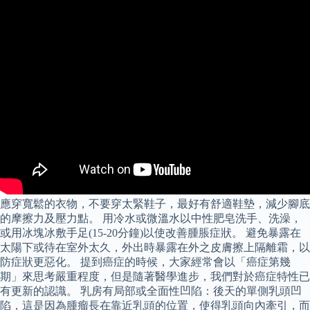
應穿寬鬆的衣物，不要穿太緊鞋子，最好有舒適鞋墊，減少腳底
的摩擦力及壓力點。 用冷水或微溫水以中性肥皂洗手、洗澡，
或用冰塊冰敷手足(15-20分鐘)以使改善腫脹症狀。 避免暴露在
太陽下或待在室外太久，外出時暴露在外之皮膚擦上隔離霜，以
防症狀更惡化。 提到癌症的時候，大家經常會以「癌症第幾
期」來思考嚴重程度，但是隨著醫學進步，我們對於癌症特性已
有更新的認識。 乳房有局部或全面性凹陷：後天的單側乳頭凹
陷，這是因為腫瘤長在靠近乳頭的位置，使得乳頭向內牽引，而