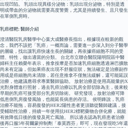
出現凹陷。 乳頭出現異樣分泌物：乳頭出現分泌物，特別是透
明或帶血的分泌物就需要高度警覺，尤其是持續發生、且只發生
在單側乳房時。
乳癌標靶: 醫師介紹
澄清醫院乳房醫學中心葉大成醫療長指出，根據現在較新的觀
念，我們不該把「乳癌」一概而論，需要進一步深入到分子醫學
的層級，找出讓乳癌快速生長的關鍵，再依據癌細胞不同的受
體、特性，做出適當的分類。 台北市立聯合醫院陽明院區中醫
婦科主任賴榮年表示，推拿按摩是否加速乳癌細胞透過淋巴擴散
尚未有定論，但如果癌友出現不舒服症狀，無法確定是治療副作
用或是癌細胞尚未清除，若任意推拿不僅無法緩解，還可能延誤
治療，他建議應尋求專業醫師協助。 放射治療是使用高能量的X
光對身體進行照射，過去乳癌治療以乳房全部切除為主，後來較
早期的乳癌可接受部分乳房切除術。 研究發現，放射治療可降
低患側乳房復發風險，也能延長病患的存活。 侯明鋒說，乳癌
治療不能拖，容易復發的HER2陽性患者更須聽從醫師建議，接
受輔助性治療，持續一年使用抗HER2標靶藥物合併化療，就能
有效降低日後的復發及死亡風險。 所以過去認為乳癌患者治療
後再口服5年荷爾蒙抑制劑「泰莫西芬」即可，現在發現吃5年還