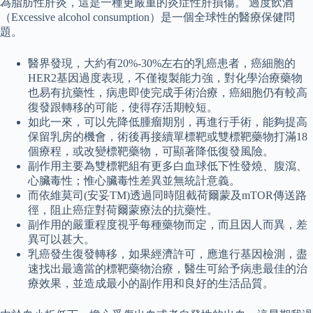
為脂肪性肝炎，這是一種更嚴重的炎症性肝損傷。 過度飲酒
（Excessive alcohol consumption）是一個全球性的醫療保健問
題。
醫界發現，大約有20%-30%左右的乳癌患者，癌細胞的
HER2基因過度表現，不僅複製能力強，對化學治療藥物
也易有抗藥性，病患即使完成手術治療，癌細胞仍有較高
復發跟轉移的可能，使得存活期較短。
如此一來，可以先降低腫瘤期別，再進行手術，能夠提高
保留乳房的機會，術後再接續單標靶或雙標靶藥物打滿18
個療程，或改變標靶藥物，可顯著降低復發風險。
副作用主要為雙標靶組有更多白血球低下性發燒、腹瀉、
心臟毒性；惟心臟毒性差異並無統計意義。
而依維莫司(安妥TM)透過同時阻截荷爾蒙及mTOR傳送路
徑，阻止癌症對荷爾蒙療法的抗藥性。
副作用的嚴重程度視乎每種藥物而定，而且因人而異，差
異可以甚大。
乳癌發生復發轉移，如果經濟許可，應進行基因檢測，盡
速找出最適當的標靶藥物治療，醫生可給予病患最佳的治
療效果，並造成最小的副作用和良好的生活品質。