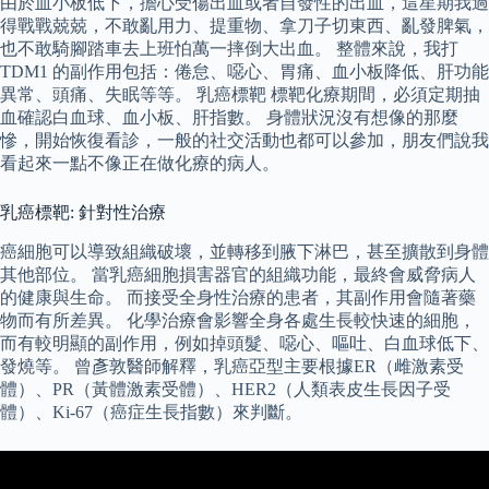
由於血小板低下，擔心受傷出血或者自發性的出血，這星期我過
得戰戰兢兢，不敢亂用力、提重物、拿刀子切東西、亂發脾氣，
也不敢騎腳踏車去上班怕萬一摔倒大出血。 整體來說，我打
TDM1 的副作用包括：倦怠、噁心、胃痛、血小板降低、肝功能
異常、頭痛、失眠等等。 乳癌標靶 標靶化療期間，必須定期抽
血確認白血球、血小板、肝指數。 身體狀況沒有想像的那麼
慘，開始恢復看診，一般的社交活動也都可以參加，朋友們說我
看起來一點不像正在做化療的病人。
乳癌標靶: 針對性治療
癌細胞可以導致組織破壞，並轉移到腋下淋巴，甚至擴散到身體
其他部位。 當乳癌細胞損害器官的組織功能，最終會威脅病人
的健康與生命。 而接受全身性治療的患者，其副作用會隨著藥
物而有所差異。 化學治療會影響全身各處生長較快速的細胞，
而有較明顯的副作用，例如掉頭髮、噁心、嘔吐、白血球低下、
發燒等。 曾彥敦醫師解釋，乳癌亞型主要根據ER（雌激素受
體）、PR（黃體激素受體）、HER2（人類表皮生長因子受
體）、Ki-67（癌症生長指數）來判斷。