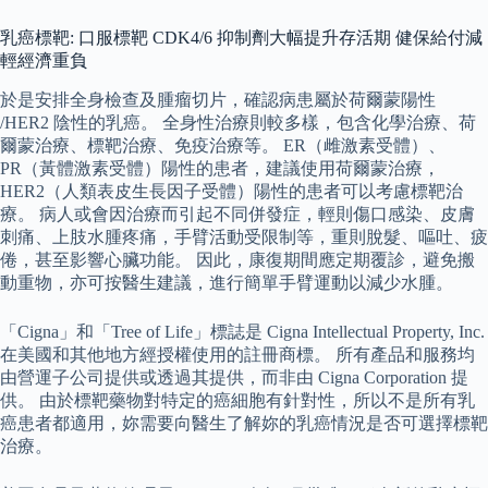
乳癌標靶: 口服標靶 CDK4/6 抑制劑大幅提升存活期 健保給付減
輕經濟重負
於是安排全身檢查及腫瘤切片，確認病患屬於荷爾蒙陽性
/HER2 陰性的乳癌。 全身性治療則較多樣，包含化學治療、荷
爾蒙治療、標靶治療、免疫治療等。 ER（雌激素受體）、
PR（黃體激素受體）陽性的患者，建議使用荷爾蒙治療，
HER2（人類表皮生長因子受體）陽性的患者可以考慮標靶治
療。 病人或會因治療而引起不同併發症，輕則傷口感染、皮膚
刺痛、上肢水腫疼痛，手臂活動受限制等，重則脫髮、嘔吐、疲
倦，甚至影響心臟功能。 因此，康復期間應定期覆診，避免搬
動重物，亦可按醫生建議，進行簡單手臂運動以減少水腫。
「Cigna」和「Tree of Life」標誌是 Cigna Intellectual Property, Inc.
在美國和其他地方經授權使用的註冊商標。 所有產品和服務均
由營運子公司提供或透過其提供，而非由 Cigna Corporation 提
供。 由於標靶藥物對特定的癌細胞有針對性，所以不是所有乳
癌患者都適用，妳需要向醫生了解妳的乳癌情況是否可選擇標靶
治療。