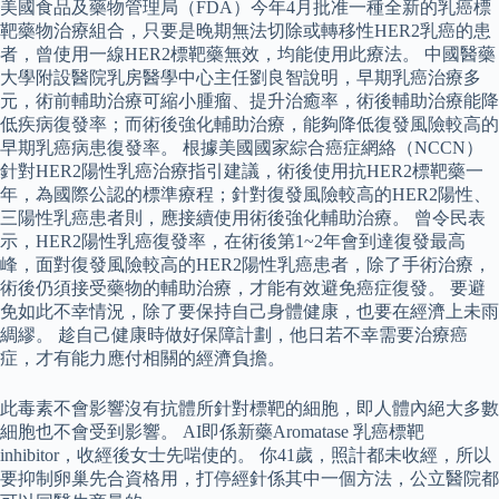
美國食品及藥物管理局（FDA）今年4月批准一種全新的乳癌標
靶藥物治療組合，只要是晚期無法切除或轉移性HER2乳癌的患
者，曾使用一線HER2標靶藥無效，均能使用此療法。 中國醫藥
大學附設醫院乳房醫學中心主任劉良智說明，早期乳癌治療多
元，術前輔助治療可縮小腫瘤、提升治癒率，術後輔助治療能降
低疾病復發率；而術後強化輔助治療，能夠降低復發風險較高的
早期乳癌病患復發率。 根據美國國家綜合癌症網絡（NCCN）
針對HER2陽性乳癌治療指引建議，術後使用抗HER2標靶藥一
年，為國際公認的標準療程；針對復發風險較高的HER2陽性、
三陽性乳癌患者則，應接續使用術後強化輔助治療。 曾令民表
示，HER2陽性乳癌復發率，在術後第1~2年會到達復發最高
峰，面對復發風險較高的HER2陽性乳癌患者，除了手術治療，
術後仍須接受藥物的輔助治療，才能有效避免癌症復發。 要避
免如此不幸情況，除了要保持自己身體健康，也要在經濟上未雨
綢繆。 趁自己健康時做好保障計劃，他日若不幸需要治療癌
症，才有能力應付相關的經濟負擔。
此毒素不會影響沒有抗體所針對標靶的細胞，即人體內絕大多數
細胞也不會受到影響。 AI即係新藥Aromatase 乳癌標靶
inhibitor，收經後女士先啱使的。 你41歲，照計都未收經，所以
要抑制卵巢先合資格用，打停經針係其中一個方法，公立醫院都