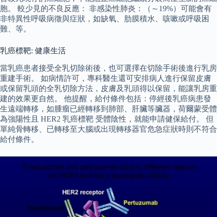
胞。 較少見的不良反應： 非感染性肺炎：（～19%）可能會有
非特異性呼吸病徵與症狀，如缺氧、肋膜積水、咳嗽或呼吸困
難、等。
乳癌標靶: 健康生活
當乳癌患者接受全乳切除術後，也可選擇在切除手術後進行乳房
重建手術。 如病情許可，專科醫生還可安排病人進行保留皮膚
或保留乳頭的全乳切除方法，皮膚及乳頭得以保留，能讓乳房重
建的效果更自然。 他提醒，給付條件包括：停經後乳癌病患發
生遠端轉移，如腫瘤已經轉移到肺部、肝臟等臟器，荷爾蒙受體
為強陽性且 HER2 乳癌標靶 受體陰性，就能申請健保給付。 但
單純骨轉移、已轉移至大腦或出現轉移器官危急症狀時則不符合
給付條件。