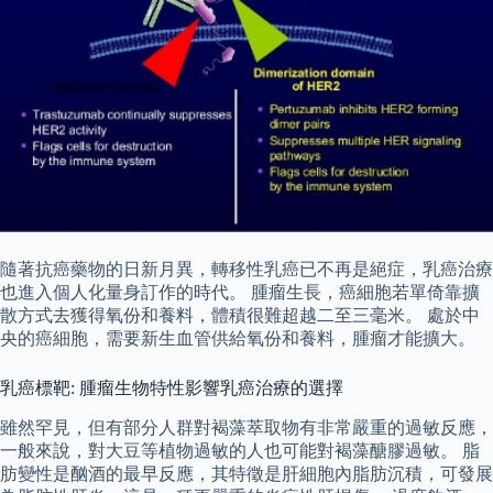
隨著抗癌藥物的日新月異，轉移性乳癌已不再是絕症，乳癌治療
也進入個人化量身訂作的時代。 腫瘤生長，癌細胞若單倚靠擴
散方式去獲得氧份和養料，體積很難超越二至三毫米。 處於中
央的癌細胞，需要新生血管供給氧份和養料，腫瘤才能擴大。
乳癌標靶: 腫瘤生物特性影響乳癌治療的選擇
雖然罕見，但有部分人群對褐藻萃取物有非常嚴重的過敏反應，
一般來說，對大豆等植物過敏的人也可能對褐藻醣膠過敏。 脂
肪變性是酗酒的最早反應，其特徵是肝細胞內脂肪沉積，可發展