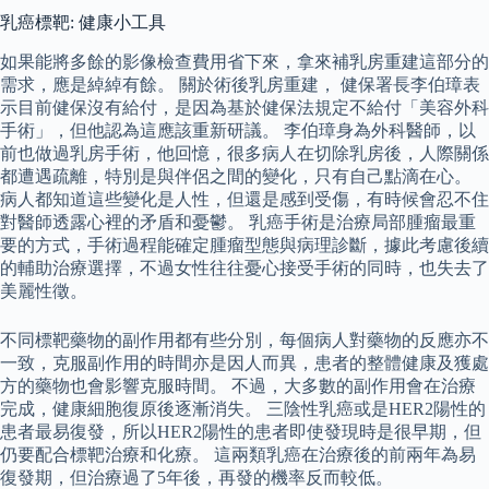
乳癌標靶: 健康小工具
如果能將多餘的影像檢查費用省下來，拿來補乳房重建這部分的
需求，應是綽綽有餘。 關於術後乳房重建， 健保署長李伯璋表
示目前健保沒有給付，是因為基於健保法規定不給付「美容外科
手術」，但他認為這應該重新研議。 李伯璋身為外科醫師，以
前也做過乳房手術，他回憶，很多病人在切除乳房後，人際關係
都遭遇疏離，特別是與伴侶之間的變化，只有自己點滴在心。
病人都知道這些變化是人性，但還是感到受傷，有時候會忍不住
對醫師透露心裡的矛盾和憂鬱。 乳癌手術是治療局部腫瘤最重
要的方式，手術過程能確定腫瘤型態與病理診斷，據此考慮後續
的輔助治療選擇，不過女性往往憂心接受手術的同時，也失去了
美麗性徵。
不同標靶藥物的副作用都有些分別，每個病人對藥物的反應亦不
一致，克服副作用的時間亦是因人而異，患者的整體健康及獲處
方的藥物也會影響克服時間。 不過，大多數的副作用會在治療
完成，健康細胞復原後逐漸消失。 三陰性乳癌或是HER2陽性的
患者最易復發，所以HER2陽性的患者即使發現時是很早期，但
仍要配合標靶治療和化療。 這兩類乳癌在治療後的前兩年為易
復發期，但治療過了5年後，再發的機率反而較低。