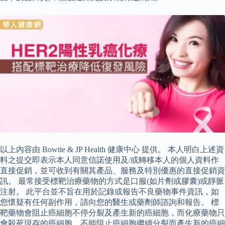
以上內容由 Bowtie & JP Health 健康中心 提供。 本人明白上述資
料之提交即表示本人同意信諾使用及/或轉移本人的個人資料作
直接促銷，並可收到有關其產品、服務及特別優惠的直接促銷資
訊。 最常接受標靶治療藥物的方式是口服(如片劑或膠囊)或靜脈
注射。 此平台並不旨在用於記錄或報告不良藥物事件資訊，如
您懷疑有任何副作用，請向您的醫生或藥劑師諮詢和報告。 標
靶藥物會阻止癌細胞不停分裂及產生新的癌細胞，而化療藥物只
會殺死現存的癌細胞，不能阻止癌細胞繼續分裂而產生新的癌細