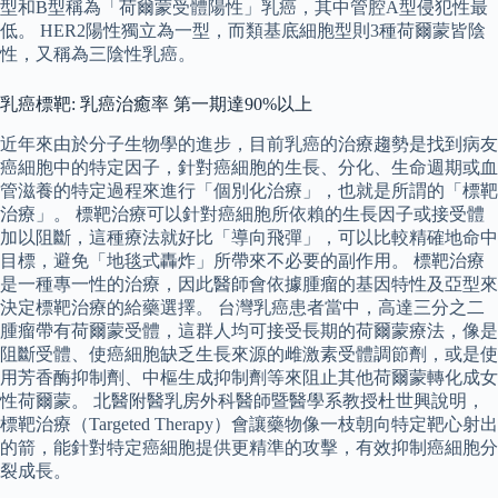
型和B型稱為「荷爾蒙受體陽性」乳癌，其中管腔A型侵犯性最
低。 HER2陽性獨立為一型，而類基底細胞型則3種荷爾蒙皆陰
性，又稱為三陰性乳癌。
乳癌標靶: 乳癌治癒率 第一期達90%以上
近年來由於分子生物學的進步，目前乳癌的治療趨勢是找到病友
癌細胞中的特定因子，針對癌細胞的生長、分化、生命週期或血
管滋養的特定過程來進行「個別化治療」，也就是所謂的「標靶
治療」。 標靶治療可以針對癌細胞所依賴的生長因子或接受體
加以阻斷，這種療法就好比「導向飛彈」，可以比較精確地命中
目標，避免「地毯式轟炸」所帶來不必要的副作用。 標靶治療
是一種專一性的治療，因此醫師會依據腫瘤的基因特性及亞型來
決定標靶治療的給藥選擇。 台灣乳癌患者當中，高達三分之二
腫瘤帶有荷爾蒙受體，這群人均可接受長期的荷爾蒙療法，像是
阻斷受體、使癌細胞缺乏生長來源的雌激素受體調節劑，或是使
用芳香酶抑制劑、中樞生成抑制劑等來阻止其他荷爾蒙轉化成女
性荷爾蒙。 北醫附醫乳房外科醫師暨醫學系教授杜世興說明，
標靶治療（Targeted Therapy）會讓藥物像一枝朝向特定靶心射出
的箭，能針對特定癌細胞提供更精準的攻擊，有效抑制癌細胞分
裂成長。