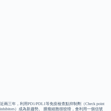
近兩三年，利用PD1/PDL1等免疫檢查點抑制劑（Check point
inhibitors）成為新趨勢。 腫瘤細胞很狡猾，會利用一個信號