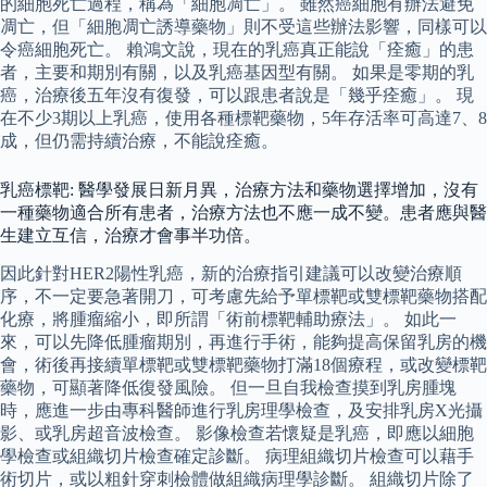
的細胞死亡過程，稱為「細胞凋亡」。 雖然癌細胞有辦法避免
凋亡，但「細胞凋亡誘導藥物」則不受這些辦法影響，同樣可以
令癌細胞死亡。 賴鴻文說，現在的乳癌真正能說「痊癒」的患
者，主要和期別有關，以及乳癌基因型有關。 如果是零期的乳
癌，治療後五年沒有復發，可以跟患者說是「幾乎痊癒」。 現
在不少3期以上乳癌，使用各種標靶藥物，5年存活率可高達7、8
成，但仍需持續治療，不能說痊癒。
乳癌標靶: 醫學發展日新月異，治療方法和藥物選擇增加，沒有
一種藥物適合所有患者，治療方法也不應一成不變。患者應與醫
生建立互信，治療才會事半功倍。
因此針對HER2陽性乳癌，新的治療指引建議可以改變治療順
序，不一定要急著開刀，可考慮先給予單標靶或雙標靶藥物搭配
化療，將腫瘤縮小，即所謂「術前標靶輔助療法」。 如此一
來，可以先降低腫瘤期別，再進行手術，能夠提高保留乳房的機
會，術後再接續單標靶或雙標靶藥物打滿18個療程，或改變標靶
藥物，可顯著降低復發風險。 但一旦自我檢查摸到乳房腫塊
時，應進一步由專科醫師進行乳房理學檢查，及安排乳房X光攝
影、或乳房超音波檢查。 影像檢查若懷疑是乳癌，即應以細胞
學檢查或組織切片檢查確定診斷。 病理組織切片檢查可以藉手
術切片，或以粗針穿刺檢體做組織病理學診斷。 組織切片除了