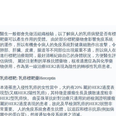
醫生一般都會先做活組織檢驗，以了解病人的乳癌病變是否有標
靶藥可以產生作用的受體。 由於部分標靶藥物會影響免疫系統
的運作，所以有機會令病人的免疫系統對健康細胞作出攻擊，令
肺部、肝臟、皮膚、腸道等不同部位出現嚴重不適，所以病人在
進行標靶治療期間，最好清晰紀錄自己的身體狀況，方便醫生評
估病情。 屬於注射劑的單株抗體藥物，核准適應症為與化學藥
物併用，作為第一線治療HER2表現為陰性的轉移性乳癌患者。
乳癌標靶: 乳癌標靶藥Herceptin
本港罹患入侵性乳癌的女性當中，大約有20% 屬於HER2過度表
現型(又稱HER2陽性乳癌)，其特徵是腫瘤生長及擴散速度較非
HER2型乳癌快。 曲妥珠單抗針對治療只適用於經檢測證明腫瘤
屬於HER2過度表現的患者，故此及早檢測乳癌的HER2狀態非
常重要。 人的免疫系統會產生抗體，以追踪和標示抗原(例如病
菌中的蛋白質)，然後通知免疫系統將之消滅。