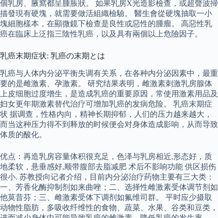
個乳房、腋窩都呈腫脹狀。 如果乳房X光造影檢查，或超聲波掃
描發現有硬塊，就需要做活組織檢驗。 醫生會從硬塊抽取一小
塊細胞樣本，在顯微鏡下檢查是良性或惡性的腫瘤。 高惡性乳
癌在臨床上泛指三陰性乳癌，以及具有兩個以上危險因子。
乳癌末期症状: 乳癌の末期とは
乳癌与人体内分泌平衡失调有关系，在各种内分泌因素中，最重
要的是雌激素、孕激素。 研究结果表明，雌激素刺激乳房腺体
上皮细胞过度增生，是造成乳癌的重要原因，常使用激素用品及
妇女更年期激素替代治疗可增加乳癌的发病危险。 乳癌末期症
状 据调查，性格内向，精神长期抑郁，人们的压力越来越大，
而当这种压力得不到释放的时候便会对身体造成影响，从而导致
体质的酸化。
优点：再造乳房容量体积很充足，色泽与乳房相近,形态好，质
地柔软，悬垂感好,顺带腹部去脂减肥 术后不影响功能 供区损伤
很小. 苏教授向记者介绍，目前内分泌治疗药物主要有三大类：
一、芳香化酶抑制剂如来曲唑；二、选择性雌激素受体调节剂如
他莫昔芬；三、雌激素受体下调剂如氟维司群。 平时应少摄取
动物性脂肪，多吸收纤维性的食物、蔬菜、水果、谷类和豆类，
进而减少身体中可能导致乳癌的雌激素，降低乳癌的发生率。