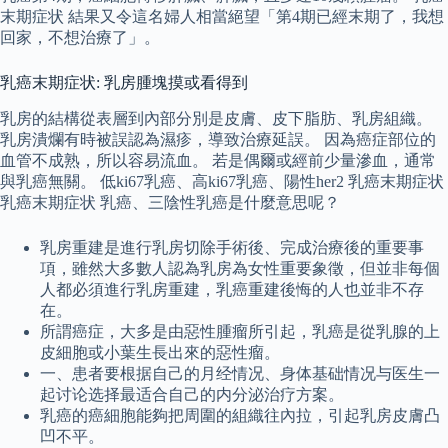
末期症状 結果又令這名婦人相當絕望「第4期已經末期了，我想
回家，不想治療了」。
乳癌末期症状: 乳房腫塊摸或看得到
乳房的結構從表層到內部分別是皮膚、皮下脂肪、乳房組織。
乳房潰爛有時被誤認為濕疹，導致治療延誤。 因為癌症部位的
血管不成熟，所以容易流血。 若是偶爾或經前少量滲血，通常
與乳癌無關。 低ki67乳癌、高ki67乳癌、陽性her2 乳癌末期症状
乳癌末期症状 乳癌、三陰性乳癌是什麼意思呢？
乳房重建是進行乳房切除手術後、完成治療後的重要事
項，雖然大多數人認為乳房為女性重要象徵，但並非每個
人都必須進行乳房重建，乳癌重建後悔的人也並非不存
在。
所謂癌症，大多是由惡性腫瘤所引起，乳癌是從乳腺的上
皮細胞或小葉生長出來的惡性瘤。
一、患者要根据自己的月经情况、身体基础情况与医生一
起讨论选择最适合自己的内分泌治疗方案。
乳癌的癌細胞能夠把周圍的組織往內拉，引起乳房皮膚凸
凹不平。