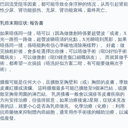
巴回流受阻等因素，都可能导致全身浮肿的情况，从而引起肾前
性少尿、肾功能损伤、无尿、肾功能衰竭，最终死亡。
乳癌末期症状: 報告書
如果唔係同一撻，唔可以（因為做微創時係要超聲波「或者」X
光一路照一路做，超聲波睇唔清鈣化點，X光睇唔到黑影，如果
唔係同一撻，係唔能夠有信心準確地清除兩樣野）。 好處：做
完抽粗針後，會多咗選擇比你揀，可以唔做手術（啱D好怕手術
嘅病友），可以做微創（啱D鍾意傷口細嘅病友）。 而就算做手
術，都希望一次搞掂（唔洗好似方案二咁，有可能要做兩次手
術）。
腫瘤可能是任何大小，且擴散至胸壁和（或）胸部的皮膚，導致
皮膚紅腫或潰爛。 這時腫瘤最多可能已擴散至9個淋巴結，或擴
散至胸骨周圍的淋巴結。 乳房搔癢一般會以濕疹等皮膚疾病的
方向安排治療，但值得留意，如果治療後逾2星期，症狀未見改
善的話，就要小心是否為乳癌徵兆。 化學治療（化療）：利用
抗癌藥物來抑制體內癌細胞，通常用作手術後的輔助治療，以減
低復發。