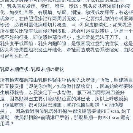
7、乳头表皮发痒、变红、增厚、溃疡：乳头皮肤有湿疹样的变
化，如变红且厚、有脱屑、结痂、潮湿、渗液或发痒等，有这些
现象时，在依照湿疹治疗两周后无效，一定要找乳部的专科医师
诊治，必要时需做病理切片检查。 4、乳房皮肤溃烂：如果乳癌
所在部位比较表浅而侵犯到皮肤，就会引起皮肤溃烂，这是一个
很不好的征兆，即使溃烂部位很小，也常常是无法开刀了。 3、
乳头变平或凹陷：乳头内翻凹陷，是很容易注意到的症状，这是
因为乳癌周围组织发生纤维化，牵扯而造成乳管系统缩短，由此
引起乳头凹陷。
乳癌末期症状: 乳癌末期の症状
所有檢查都應該由乳腺科醫生評估後先決定做／唔做，唔建議自
己直接安排（即使你估到／知道做什麼檢查），因為始終都要醫
生解釋報告，以及決定下一步點做。 腋下淋巴同頸淋巴差好
遠，因為頸淋巴主要引流頭頸位置的淋巴液，所以上呼吸感染
（傷風咳嗽）都可以淋巴腫脹，就好似醫生咁講「可能係發
炎」。 因為看過兩位乳房外科醫生都沒建議要做PET scan, 約了
星期二做局部切除+前哨淋巴手術，那麼星期一做PET scan還有
用嗎？