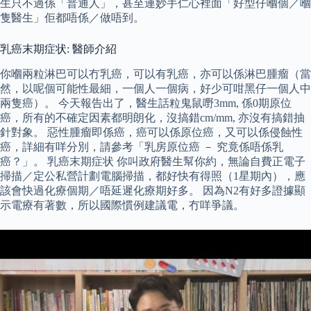
生只不過係「普通人」，甚至連妙手仁心裡面「好型仔嗰個／嗰
隻醫生」佢都唔係／做唔到。
乳癌末期症状: 醫師介紹
你嗰兩粒淋巴可以冇乳癌，可以有乳癌，亦可以係淋巴腫瘤（當
然，以呢個可能性最細，一個人一個病，好少可咁黑仔一個人中
兩隻癌）。 今天報告出了，醫生話粒鬼鼠嘢3mm, 係0期原位
癌，所有的不確定因素都明朗化，沒搞錯cm/mm, 亦沒有搞錯抽
針對象。 惡性腫瘤即係癌，癌可以係原位癌，又可以係侵蝕性
癌，詳細有咩分別，請參考「乳房原位癌 － 究竟係唔係乳
癌？」。 乳癌末期症状 你叫政府醫生幫你約，無論自費正電子
掃描／定公私營計劃電腦掃描，都好快有得照（1星期內），應
該會快過化療個期／唔延遲化療期好多。 因為N2有好多證據顯
示電療有著數，所以國際慣例建議電，冇咩爭議。