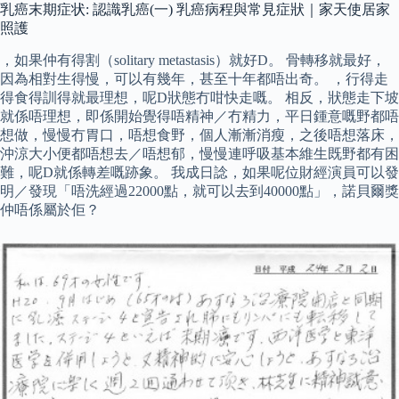
乳癌末期症状: 認識乳癌(一) 乳癌病程與常見症狀｜家天使居家
照護
，如果仲有得割（solitary metastasis）就好D。 骨轉移就最好，
因為相對生得慢，可以有幾年，甚至十年都唔出奇。 ，行得走
得食得訓得就最理想，呢D狀態冇咁快走嘅。 相反，狀態走下坡
就係唔理想，即係開始覺得唔精神／冇精力，平日鍾意嘅野都唔
想做，慢慢冇胃口，唔想食野，個人漸漸消瘦，之後唔想落床，
沖涼大小便都唔想去／唔想郁，慢慢連呼吸基本維生既野都有困
難，呢D就係轉差嘅跡象。 我成日諗，如果呢位財經演員可以發
明／發現「唔洗經過22000點，就可以去到40000點」，諾貝爾獎
仲唔係屬於佢？