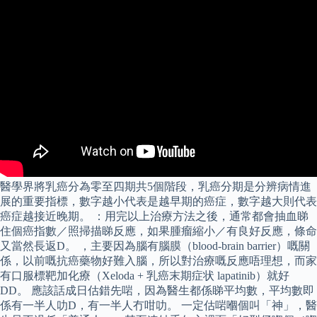
醫學界將乳癌分為零至四期共5個階段，乳癌分期是分辨病情進
展的重要指標，數字越小代表是越早期的癌症，數字越大則代表
癌症越接近晚期。 ：用完以上治療方法之後，通常都會抽血睇
住個癌指數／照掃描睇反應，如果腫瘤縮小／有良好反應，條命
又當然長返D。 ，主要因為腦有腦膜（blood-brain barrier）嘅關
係，以前嘅抗癌藥物好難入腦，所以對治療嘅反應唔理想，而家
有口服標靶加化療（Xeloda + 乳癌末期症状 lapatinib）就好
DD。 應該話成日估錯先啱，因為醫生都係睇平均數，平均數即
係有一半人叻D，有一半人冇咁叻。 一定估啱嗰個叫「神」，醫