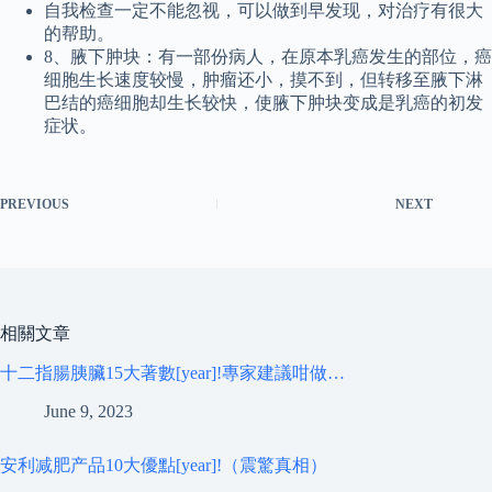
自我检查一定不能忽视，可以做到早发现，对治疗有很大
的帮助。
8、腋下肿块：有一部份病人，在原本乳癌发生的部位，癌
细胞生长速度较慢，肿瘤还小，摸不到，但转移至腋下淋
巴结的癌细胞却生长较快，使腋下肿块变成是乳癌的初发
症状。
PREVIOUS
NEXT
相關文章
十二指腸胰臟15大著數[year]!專家建議咁做…
June 9, 2023
安利减肥产品10大優點[year]!（震驚真相）