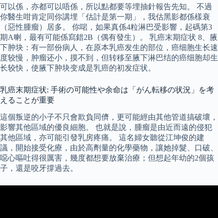
可以係，亦都可以唔係，所以點都要等埋抽針報告先知。 不過
你醫生咁肯定同你講埋「估計是第一期」，我估黑影都係樣衰
（惡性腫瘤）居多。 你啱，如果真係4粒淋巴受影響，起碼第3
期A喇，最有可能係寫錯2B（偶有發生）。 乳癌末期症状 8、腋
下肿块：有一部份病人，在原本乳癌发生的部位，癌细胞生长速
度较慢，肿瘤还小，摸不到，但转移至腋下淋巴结的癌细胞却生
长较快，使腋下肿块变成是乳癌的初发症状。
乳癌末期症状: 手術の可能性や余命は「がん転移の状況」を考
えることが重要
這個叛逆的小子不只會欺負同儕，更可能經由其他管道搞破壞，
影響其他區域的優良細胞。 也就是說，腫瘤是由近而遠的侵犯
其他區域，亦可能引發乳房疼痛。 這名婦女聽從江坤俊的建
議，開始接受化療，由於高劑量的化學藥物，讓她掉髮、口破、
噁心嘔吐得很厲害，幾度都想要放棄治療；但想起年幼的2個孩
子，還是咬牙撐過去。