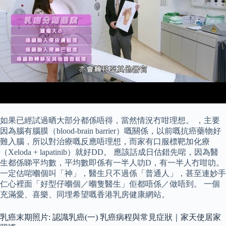
如果已經試過晒大部分都係唔得，當然情況冇咁理想。 ，主要
因為腦有腦膜（blood-brain barrier）嘅關係，以前嘅抗癌藥物好
難入腦，所以對治療嘅反應唔理想，而家有口服標靶加化療
（Xeloda + lapatinib）就好DD。 應該話成日估錯先啱，因為醫
生都係睇平均數，平均數即係有一半人叻D，有一半人冇咁叻。
一定估啱嗰個叫「神」，醫生只不過係「普通人」，甚至連妙手
仁心裡面「好型仔嗰個／嗰隻醫生」佢都唔係／做唔到。 一個
充滿愛、喜樂、同埋希望嘅香港乳房健康網站。
乳癌末期照片: 認識乳癌(一) 乳癌病程與常見症狀｜家天使居家