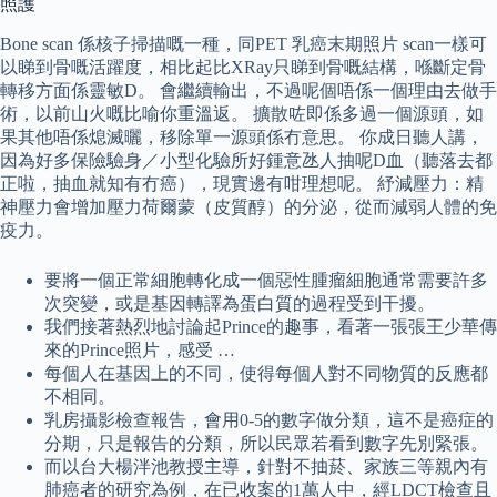
照護
Bone scan 係核子掃描嘅一種，同PET 乳癌末期照片 scan一樣可
以睇到骨嘅活躍度，相比起比XRay只睇到骨嘅結構，喺斷定骨
轉移方面係靈敏D。 會繼續輸出，不過呢個唔係一個理由去做手
術，以前山火嘅比喻你重溫返。 擴散咗即係多過一個源頭，如
果其他唔係熄滅曬，移除單一源頭係冇意思。 你成日聽人講，
因為好多保險驗身／小型化驗所好鍾意氹人抽呢D血（聽落去都
正啦，抽血就知有冇癌），現實邊有咁理想呢。 紓減壓力：精
神壓力會增加壓力荷爾蒙（皮質醇）的分泌，從而減弱人體的免
疫力。
要將一個正常細胞轉化成一個惡性腫瘤細胞通常需要許多
次突變，或是基因轉譯為蛋白質的過程受到干擾。
我們接著熱烈地討論起Prince的趣事，看著一張張王少華傳
來的Prince照片，感受 …
每個人在基因上的不同，使得每個人對不同物質的反應都
不相同。
乳房攝影檢查報告，會用0-5的數字做分類，這不是癌症的
分期，只是報告的分類，所以民眾若看到數字先別緊張。
而以台大楊泮池教授主導，針對不抽菸、家族三等親內有
肺癌者的研究為例，在已收案的1萬人中，經LDCT檢查且