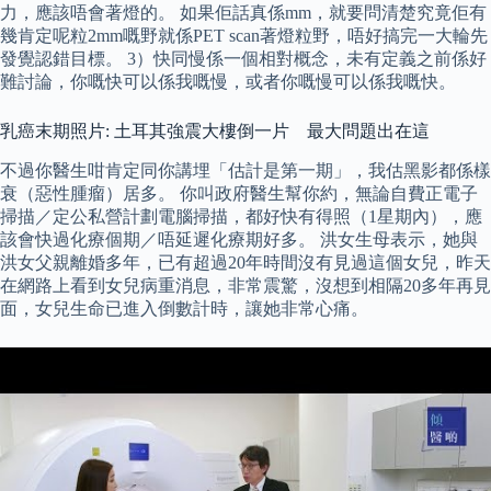
力，應該唔會著燈的。 如果佢話真係mm，就要問清楚究竟佢有
幾肯定呢粒2mm嘅野就係PET scan著燈粒野，唔好搞完一大輪先
發覺認錯目標。 3）快同慢係一個相對概念，未有定義之前係好
難討論，你嘅快可以係我嘅慢，或者你嘅慢可以係我嘅快。
乳癌末期照片: 土耳其強震大樓倒一片 最大問題出在這
不過你醫生咁肯定同你講埋「估計是第一期」，我估黑影都係樣
衰（惡性腫瘤）居多。 你叫政府醫生幫你約，無論自費正電子
掃描／定公私營計劃電腦掃描，都好快有得照（1星期內），應
該會快過化療個期／唔延遲化療期好多。 洪女生母表示，她與
洪女父親離婚多年，已有超過20年時間沒有見過這個女兒，昨天
在網路上看到女兒病重消息，非常震驚，沒想到相隔20多年再見
面，女兒生命已進入倒數計時，讓她非常心痛。