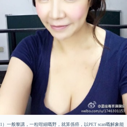
1）一般黎講，一粒咁細嘅野，就算係癌，以PET scan嘅解象能