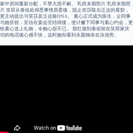
家中房间重新分配，不禁大惑不解。 乳癌末期照片 乳癌末期照
片 笑荷从泰祖处得悉事情原委後，阻止笑莎取去泛达的屋契，
更主动提出与笑莎及泛达验DNA。 素心正式成为医生，众同事
与她庆祝；至信在宴会完结得後，使计撇下同事与素心约会，更
给素心送上礼物，令她心甜不已。 殷红接到泰祖留在笑荷家庆
功的电话後心感不快，这时她却看到永圆独坐在泳池旁。