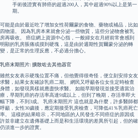
手術後證實有肺癌的超過200人，其中超過90%以上是第一
期。
可能是由於最近吃了增加女性荷爾蒙的食物、藥物或補品，比如
四物湯。 因為乳房本來就會分泌一些物質，這些分泌物會被乳
房再吸收。 癌症網上資源中心指，一般婦女在月經前常會感到
明顯的乳房脹痛或摸到硬塊，這是由於週期性賀爾蒙分泌的轉
變，是正常的生理反應，不必過分擔心。
乳癌末期照片: 擴散咗去其他器官
雖然女友表示硬塊位置不痛，但他覺得很奇怪，便立刻安排女友
求醫，結果女友確診乳癌二期。 網民又呼籲各位女生定時檢查
身體，如發現異樣就應盡快求醫。 如能早期發現並接受適當治
療，早期乳癌的存活率高達9成以上，但到了晚期，存活率即大
幅下降，不到3成。 乳癌末期照片 這也就是為什麼，許多醫師都
呼籲，女性30歲後，應定期接受乳房檢查，可降低41％乳癌死亡
率。 這樣的結果暗示，不同地區的人民發生不同癌症的原因或
許並非建立在遺傳基礎上而是和生活環境的差異所引起，但的確
仍須進一步的證實。