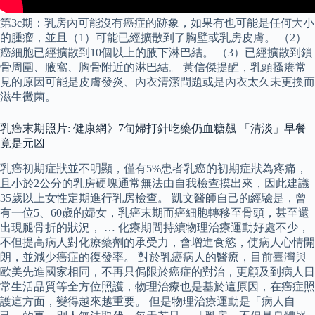
第3c期：乳房內可能沒有癌症的跡象，如果有也可能是任何大小
的腫瘤，並且（1）可能已經擴散到了胸壁或乳房皮膚。 （2）
癌細胞已經擴散到10個以上的腋下淋巴結。 （3）已經擴散到鎖
骨周圍、腋窩、胸骨附近的淋巴結。 黃信傑提醒，乳頭搔癢常
見的原因可能是皮膚發炎、內衣清潔問題或是內衣太久未更換而
滋生黴菌。
乳癌末期照片: 健康網》7旬婦打針吃藥仍血糖飆 「清淡」早餐
竟是元凶
乳癌初期症狀並不明顯，僅有5%患者乳癌的初期症狀為疼痛，
且小於2公分的乳房硬塊通常無法由自我檢查摸出來，因此建議
35歲以上女性定期進行乳房檢查。 凱文醫師自己的經驗是，曾
有一位5、60歲的婦女，乳癌末期而癌細胞轉移至骨頭，甚至還
出現腿骨折的狀況， … 化療期間持續物理治療運動好處不少，
不但提高病人對化療藥劑的承受力，會增進食慾，使病人心情開
朗，並減少癌症的復發率。 對於乳癌病人的醫療，目前臺灣與
歐美先進國家相同，不再只侷限於癌症的對治，更顧及到病人日
常生活品質等全方位照護，物理治療也是基於這原因，在癌症照
護這方面，變得越來越重要。 但是物理治療運動是「病人自