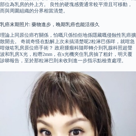
部位為乳房的外上方。 良性的硬塊感覺通常較平滑且可移動，
而與周圍組織的分界相當清楚。
乳癌末期照片: 藥物進步，晚期乳癌也能活很久
理論上同原位癌冇關係，怕嘅只係怕佢地係隱藏嘅侵蝕性乳癌擴
散開去。 奇就奇怪在點解上次未搞清楚呢2粒淋巴係咩，就咁急
咁做咗乳房原位癌手術？ 政府腫瘤科隨即轉介到乳腺科照超聲
波和乳房X光，粒嘢2mm，在x光機夾住乳房抽了粗針，明天覆
診睇報告，至於那粒淋巴則未收到進一步指示點檢查處理。