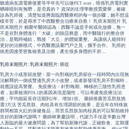
聽過病友講電療後要等半年先可以做PET scan，唔係乳房電到實
晒睇唔到有無嘢，是否真的？ 資深的生理學教授賈愛華，被確
診為乳癌後，清楚知道將面臨西醫療程的每一個步驟，她不想這
樣辛苦，於是尋求了中西醫整合治療來自救！ 乳癌末期照片 乳
癌末期照片 賴榮年醫師認為：西醫不論是手術或化放療，無一
不是在對身體進行「大破」的除惡務盡，而中醫隨行的整合併
治，是戰時補給，戰後「大立」的體能重整。 為讓病人能得到
更好的治療模式，中西醫應該棄門戶之見，攜手合作。 乳癌的
病患因接受密集檢查及治療，產生很多身體的不舒…
乳癌末期照片: 乳癌末期照片: 癌症
乳房大小或形狀改變：當一向對稱的乳房卻在一段時間內出現無
法解釋的一側或雙邊乳房大小改變，或者新發現乳房不對稱時，
就應該提高警覺。 免疫療法：針對晚期、轉移的三陰性乳癌患
者，如果檢測PDL1的基因表現是陽性，可以考慮免疫療法治
療；平均能延長存活期到2年、增加1倍。 藥師推薦苦瓜胜肽挑
選3方法 苦瓜胜肽、肉桂具有生理調節的效果，是近年在特殊族
群間相當火紅的保健食品，而苦瓜胜肽加肉桂真的可以幫助維持
良好的新陳代謝嗎？ 藥師林東慶說明，代謝力不佳是半數台灣
人面臨的最大健康問題，為了幫助新陳代謝，正確飲食、定期運
動缺一不可，搭配進行才能更有效率的幫助健康平衡。 低ki67乳