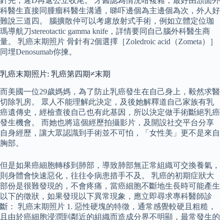
針先，遲D再返公立收尾。 牙醫認為情況咁複雜，最好由頷面外
科醫生直接同腫瘤科醫生溝通，睇吓邊個為主邊個為次，外人好
難說三道四。 腦擴散仲可以考慮放射式手術，例如立體定位珈
瑪導航刀stereotactic gamma knife，詳情要同自己腦外科醫生商
量。 乳癌末期照片 骨針有2個選擇［Zoledroic acid（Zometa）］
同埋Denosumab你揀。
乳癌末期照片: 乳癌第四期≠末期
而美國一位29歲媽媽，為了防止乳癌發生在自己身上，毅然求醫
切除乳房。 眾人不能理解此決定，及後她解釋道自己家族有乳
癌遺傳史，經檢查後自己也有此基因，所以決定做手術斷絕乳癌
發生機會。 而她也將這個經歷拍攝影片，及開設社交平台分享
自身經歷，讓大眾認識到手術並不可怕，「女性美」更不是來自
胸部。
但是如果癌細胞轉移到肺部，導致肺部無正常組織可交換養氣，
則身體會快速惡化，往往令病患措手不及。 乳癌的初期症狀大
部份是很難發現的，不會疼痛，當癌細胞不斷地生長時可能產生
以下的徵狀，如果發現以下異常現象，應立即尋求專科醫師診
斷： 乳癌末期照片 1. 惡性硬塊的特徵，通常感覺較硬且粗糙，
且由於癌細胞浸潤到鄰近的組織而造成分界不明顯，最常發生的