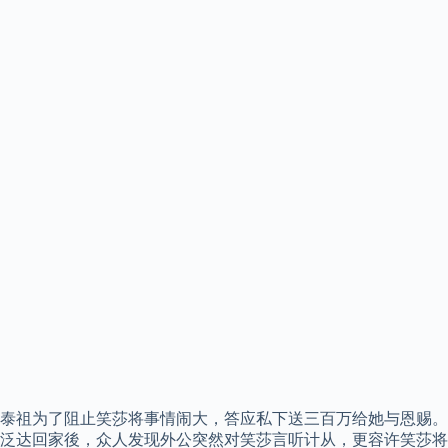
泰祖为了阻止笑莎将事情闹大，答应私下送三百万给她与恩赐。
泛达回家後，众人发现外公突然对笑莎言听计从，更容许笑莎将