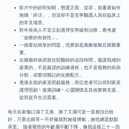
影片中的砂田知昭，態度正面、從容，規畫著如何
無憾「終活」，但這卻不是安寧醫護人員在臨床上
的常見場景。
對年長病人不宜立刻選擇安寧緩和治療，應考慮
「放療的有效性」。
一個看似簡單的問題，現實卻是萬般複雜且困難重
重。
在腫瘤科病房當住院醫師的這段時間，最讓我感到
疲累的，不是嚴謹的訓練過程，也不是複雜的疾病
分類，或繁瑣難記的化療配方。
透過全面的家居照顧服務，癌症患者可以得到家居
護理照顧丶復康訓練丶心靈關懷及其他實務支援，
從而提升生活質素。
每天在家傷口濕了又換、換了又濕可是一直都沒比較
好，只要志銘哥一不舒服就對她發脾氣，她也總是默默
承受。 隨著罹癌的年齡層不斷下降，像我這樣三十～四