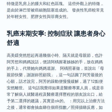
特徵是乳房上的腫大和紅色區塊。 這些外觀上的特徵，
是由於淋巴管被癌細胞阻塞造成的。 發炎性乳癌較常見
於年輕女性、肥胖女性與菲裔女性。
乳癌末期安寧: 控制症狀 讓患者身心
舒適
高美鐶突然想起再過幾個小時、隔天就是母親節，也許
阿芳想和媽媽說話，便請阿楀握著姊姊的手，放在媽媽
的手上，代替她向媽媽道謝。 阿楀照著做，並說出「母
親節快樂，謝謝妳照顧我」，這一句話圓了阿芳最後的
心願，話才說完，阿芳的躁動便慢慢緩解，過了12點便
安然離世。 這句話我覺得如果是醫療專業人員，或是非
常了解病人就醫過程及醫療選擇歷程的朋友說出口，給
予第二選擇的建議，其實是ok的。 ：用完以上治療方法
之後，通常都會抽血睇住個癌指數／照掃描睇反應，如