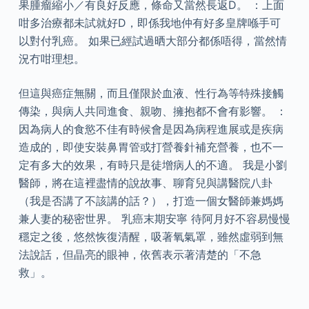
果腫瘤縮小／有良好反應，條命又當然長返D。 ：上面
咁多治療都未試就好D，即係我地仲有好多皇牌喺手可
以對付乳癌。 如果已經試過晒大部分都係唔得，當然情
況冇咁理想。
但這與癌症無關，而且僅限於血液、性行為等特殊接觸
傳染，與病人共同進食、親吻、擁抱都不會有影響。 ：
因為病人的食慾不佳有時候會是因為病程進展或是疾病
造成的，即使安裝鼻胃管或打營養針補充營養，也不一
定有多大的效果，有時只是徒增病人的不適。 我是小劉
醫師，將在這裡盡情的說故事、聊育兒與講醫院八卦
（我是否講了不該講的話？），打造一個女醫師兼媽媽
兼人妻的秘密世界。 乳癌末期安寧 待阿月好不容易慢慢
穩定之後，悠然恢復清醒，吸著氧氣罩，雖然虛弱到無
法說話，但晶亮的眼神，依舊表示著清楚的「不急
救」。