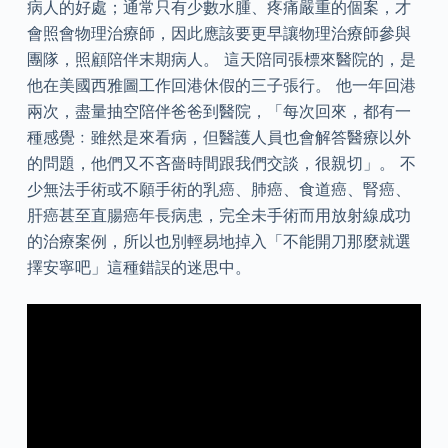
病人的好處；通常只有少數水腫、疼痛嚴重的個案，才
會照會物理治療師，因此應該要更早讓物理治療師參與
團隊，照顧陪伴末期病人。 這天陪同張標來醫院的，是
他在美國西雅圖工作回港休假的三子張行。 他一年回港
兩次，盡量抽空陪伴爸爸到醫院，「每次回來，都有一
種感覺﹕雖然是來看病，但醫護人員也會解答醫療以外
的問題，他們又不吝嗇時間跟我們交談，很親切」。 不
少無法手術或不願手術的乳癌、肺癌、食道癌、腎癌、
肝癌甚至直腸癌年長病患，完全未手術而用放射線成功
的治療案例，所以也別輕易地掉入「不能開刀那麼就選
擇安寧吧」這種錯誤的迷思中。