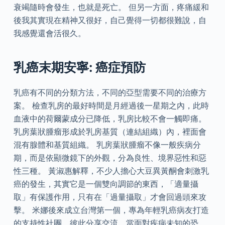
衰竭隨時會發生，也就是死亡。 但另一方面，疼痛緩和
後我其實現在精神又很好，自己覺得一切都很難說，自
我感覺還會活很久。
乳癌末期安寧: 癌症預防
乳癌有不同的分類方法，不同的亞型需要不同的治療方
案。 檢查乳房的最好時間是月經過後一星期之內，此時
血液中的荷爾蒙成分已降低，乳房比較不會一觸即痛。
乳房葉狀腫瘤形成於乳房基質（連結組織）內，裡面會
混有腺體和基質組織。 乳房葉狀腫瘤不像一般疾病分
期，而是依顯微鏡下的外觀，分為良性、境界惡性和惡
性三種。 黃淑惠解釋，不少人擔心大豆異黃酮會刺激乳
癌的發生，其實它是一個雙向調節的東西，「適量攝
取」有保護作用，只有在「過量攝取」才會回過頭來攻
擊。 米娜後來成立台灣第一個，專為年輕乳癌病友打造
的支持性社團，彼此分享交流，當面對疾病未知的恐