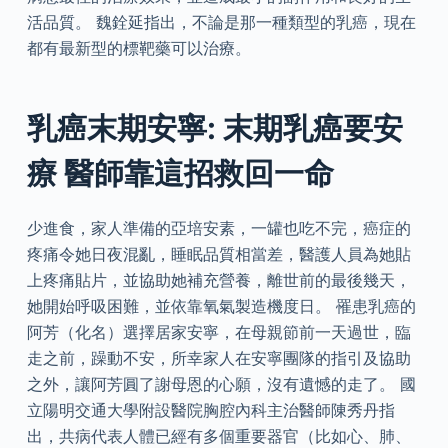
活品質。 魏銓延指出，不論是那一種類型的乳癌，現在
都有最新型的標靶藥可以治療。
乳癌末期安寧: 末期乳癌要安
療 醫師靠這招救回一命
少進食，家人準備的亞培安素，一罐也吃不完，癌症的
疼痛令她日夜混亂，睡眠品質相當差，醫護人員為她貼
上疼痛貼片，並協助她補充營養，離世前的最後幾天，
她開始呼吸困難，並依靠氧氣製造機度日。 罹患乳癌的
阿芳（化名）選擇居家安寧，在母親節前一天過世，臨
走之前，躁動不安，所幸家人在安寧團隊的指引及協助
之外，讓阿芳圓了謝母恩的心願，沒有遺憾的走了。 國
立陽明交通大學附設醫院胸腔內科主治醫師陳秀丹指
出，共病代表人體已經有多個重要器官（比如心、肺、