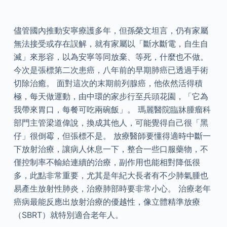
儘管國內推動安寧療護多年，但孫榮文坦言，仍有家屬
無法接受或存在誤解，就有家屬以「斷水斷電，自生自
滅」來形容，以為安寧等同放棄、等死，什麼也不做。
今次是張標第二次患癌，八年前的早期肺癌已透過手術
切除治癒。 面對這次的末期前列腺癌，他依然活得積
極，每天做運動，由中環的家步行至兵頭花園，「它為
我帶來胃口，每餐可吃兩碗飯」。 瑪麗醫院臨牀腫瘤科
部門主管梁道偉說，換成其他人，可能覺得自己很「黑
仔」很倒霉，但張標不是。 放療醫師要懂得適時中斷一
下放射治療，讓病人休息一下，整合一些口服藥物，不
僅控制率不輸給連續的治療，副作用也能相對降低很
多，此點非常重要，尤其是年紀大長者有不少肺氣腫也
易產生放射性肺炎，治療肺部時要非常小心。 治療老年
癌病最能反應出放射治療的優越性，像立體精準放療
（SBRT）就特別適合老年人。