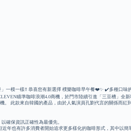
模一樣‼️ 恭喜您有新選擇 樸樂咖啡早午餐❤️✨ ✔️多種口味
 7-ELEVEN瞄準咖啡浪潮4.0商機，於門市陸續引進「三豆
品黑金商機。 此款來自韓國的產品，由於人氣演員孔劉代言的關係
見解，以確保資訊正確性為最優先。
但近年也有許多消費者開始追求更多樣化的咖啡形式，其中以簡