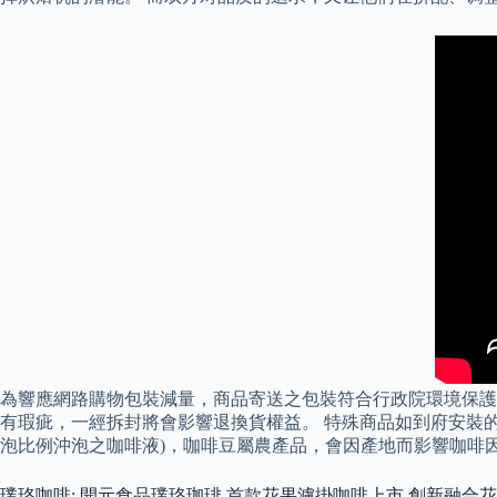
為響應網路購物包裝減量，商品寄送之包裝符合行政院環境保護
有瑕疵，一經拆封將會影響退換貨權益。 特殊商品如到府安裝的家
泡比例沖泡之咖啡液)，咖啡豆屬農產品，會因產地而影響咖啡
璞珞咖啡: 開元食品璞珞珈琲 首款花果濾掛咖啡上市 創新融合