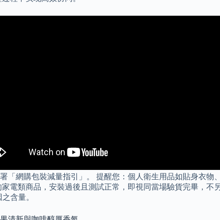
署「網購包裝減量指引」。 提醒您：個人衛生用品如貼身衣物
電類商品，安裝過後且測試正常，即視同當場驗貨完畢，不另享七天鑑
因之含量。
花果清新與咖啡醇厚香氣