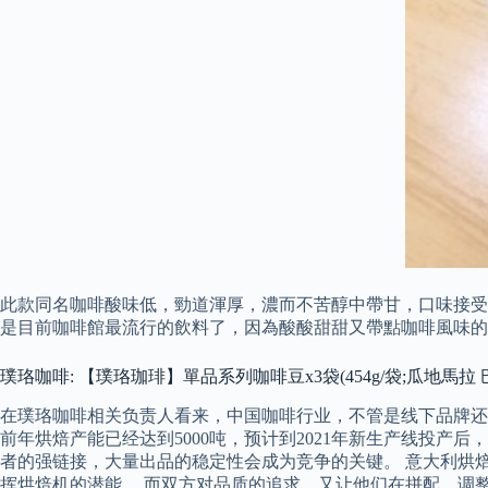
此款同名咖啡酸味低，勁道渾厚，濃而不苦醇中帶甘，口味接受
是目前咖啡館最流行的飲料了，因為酸酸甜甜又帶點咖啡風味
璞珞咖啡: 【璞珞珈琲】單品系列咖啡豆x3袋(454g/袋;瓜地馬拉 
在璞珞咖啡相关负责人看来，中国咖啡行业，不管是线下品牌还是
前年烘焙产能已经达到5000吨，预计到2021年新生产线投产
者的强链接，大量出品的稳定性会成为竞争的关键。 意大利烘
挥烘焙机的潜能。 而双方对品质的追求，又让他们在拼配、调