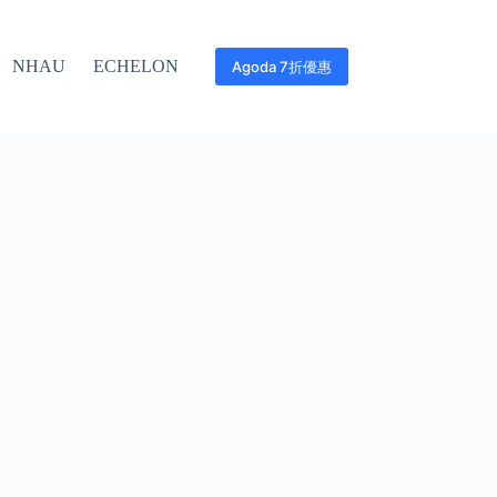
NHAU
ECHELON
Agoda 7折優惠