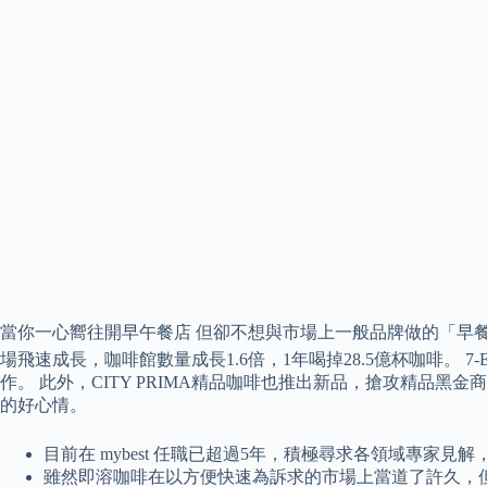
當你一心嚮往開早午餐店 但卻不想與市場上一般品牌做的「早餐」一
場飛速成長，咖啡館數量成長1.6倍，1年喝掉28.5億杯咖啡。
作。 此外，CITY PRIMA精品咖啡也推出新品，搶攻精
的好心情。
目前在 mybest 任職已超過5年，積極尋求各領域專家
雖然即溶咖啡在以方便快速為訴求的市場上當道了許久，