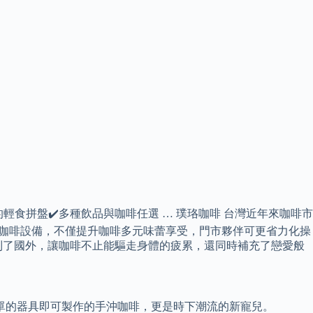
的輕食拼盤✔️多種飲品與咖啡任選 … 璞珞咖啡 台灣近年來咖啡市
槽」全新咖啡設備，不僅提升咖啡多元味蕾享受，門市夥伴可更省力化操
而紅到了國外，讓咖啡不止能驅走身體的疲累，還同時補充了戀愛般
單的器具即可製作的手沖咖啡，更是時下潮流的新寵兒。