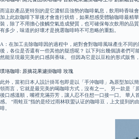
而這款產品更特別的是它濃郁且強勢的咖啡氣息，飲用時香味會
加上此款咖啡下單後才會進行烘焙，如果想感受體驗咖啡最精華
裝，除了不用擔心接觸空氣造成變質，也可確保每次飲用的品質
有多少，味道的好壞才是挑選咖啡時不可忽略的重點。
A：在加工去除咖啡因的過程中，絕對會對咖啡風味產生不同的
後，各位是否還有一些其他的疑惑呢？ 以下列出幾個讀者們可
然能呈現最完美的口感與香味。 但因為它是以豆粒的形式販售
璞珞咖啡: 原摘花果濾掛咖啡 玫瑰
此外，當初日本人設計掛耳包即是以「手沖咖啡」為原型加以簡
領而言，它就是最完美的喝咖啡方式，沒有之一。 另一款是「
後口感溫順，嘴裡充滿芬芳，讓人忍不住想一口接一口。 華人
感。 “雨蛙豆”指的是经过雨林联盟认证的咖啡豆，上文提到的
啡。