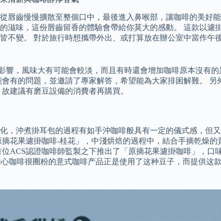
從唇齒慢慢擴散至整個口中，最後進入鼻喉部，讓咖啡的美好能
的滋味，這份唇齒留香的體驗會帶給你莫大的感動。 這款以濾
皆不變。 對於旅行時想攜帶外出、或打算放在辦公室中當作午後
影響，風味大有可能會較淡，而且有時還會增加咖啡原本沒有的
能會有的問題，並邀請了專家解答，希望能為大家排困解難。 另
，故建議有磨豆設備的消費者再購買。
化，沖煮掛耳包的過程有如手沖咖啡般具有一定的儀式感，但又不
原摘花果濾掛咖啡-桂花」，中淺烘焙的過程中，結合手摘乾燥
首位ACS認證咖啡師監製之下推出了「原摘花果濾掛咖啡」，口
由心咖啡很圈粉的意式咖啡产品正是使用了这种豆子，而提供这款