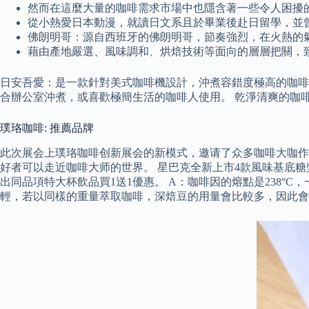
然而在這麼大量的咖啡需求市場中也隱含著一些令人困擾
從小熱愛日本動漫，就讀日文系且於畢業後赴日留學，並
佛朗明哥：源自西班牙的佛朗明哥，節奏強烈，在火熱的
藉由產地嚴選、風味調和、烘焙技術等面向的層層把關，
日安吾愛：是一款針對美式咖啡機設計，沖煮容錯度極高的咖啡
合辦公室沖煮，或喜歡極簡生活的咖啡人使用。 乾淨清爽的咖
璞珞咖啡: 推薦品牌
此次展会上璞珞咖啡创新展会的新模式，邀请了众多咖啡大咖作
好者可以走近咖啡大师的世界。 星巴克全新上市4款風味基底糖
出同品項特大杯飲品買1送1優惠。 A：咖啡因的熔點是238
輕，若以同樣的重量萃取咖啡，深焙豆的用量會比較多，因此會