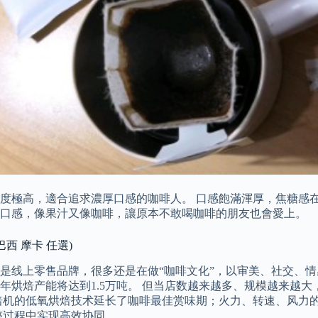
度極高，適合追求濃厚口感的咖啡人。 口感飽滿渾厚，焦糖感在
的口感，像果汁又像咖啡，讓原本不敢喝咖啡的朋友也會愛上。
巴西 摩卡 任選)
线上零售品牌，很多还是在做“咖啡文化”，以审美、社交、情感附
后，年烘焙产能将达到1.5万吨。 但当店数越来越多、规模越来
焙机的低氧烘焙技术延长了咖啡最佳赏味期；火力、转速、风力
整过程中实现高效协同。