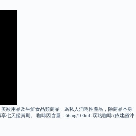
、美妝用品及生鮮食品類商品，為私人消耗性產品，除商品本身
賞期。 咖啡因含量：66mg/100mL 璞珞咖啡 (依建議沖