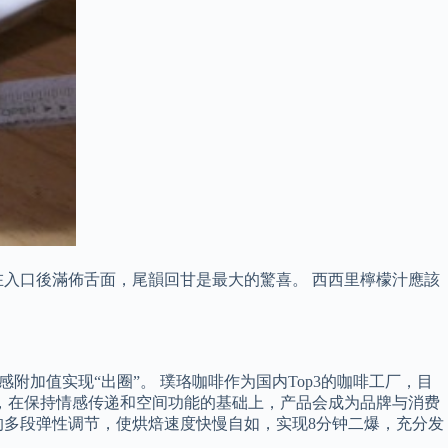
入口後滿佈舌面，尾韻回甘是最大的驚喜。 西西里檸檬汁應該
加值实现“出圈”。 璞珞咖啡作为国内Top3的咖啡工厂，目
越大，在保持情感传递和空间功能的基础上，产品会成为品牌与消费
的多段弹性调节，使烘焙速度快慢自如，实现8分钟二爆，充分发