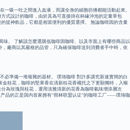
在一吸一吐之間進入血液，而讓全身的細胞彷彿都能活動起來。
掛方式設計的咖啡，由於其為可直接掛在杯緣沖泡的定量單包
的提神飲品，它都是相當便利的優質選擇。 無論咖啡因的含量
異味。 了解該怎麼選購低咖啡因咖啡、以及市面上有哪些商品以
外，廠商以其嚴格的品管，只為確保咖啡送到消費者手中時，依
必準備一堆複雜的器材。 璞珞咖啡 對許多講究新速實簡的白
的黃金桂花，咖啡的堅果香在清新桂花香襯托之下更顯獨特，入喉
味分為玫瑰與桂花，運用淡雅清新的花香為咖啡氣味增添層次
产品的正是国内首家拥有“雨林联盟认证”的咖啡工厂——璞珞咖