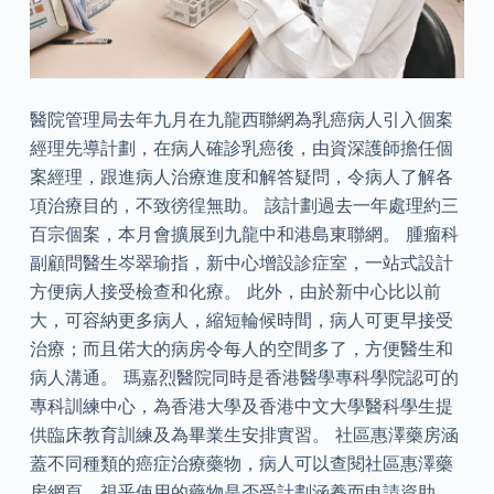
醫院管理局去年九月在九龍西聯網為乳癌病人引入個案
經理先導計劃，在病人確診乳癌後，由資深護師擔任個
案經理，跟進病人治療進度和解答疑問，令病人了解各
項治療目的，不致徬徨無助。 該計劃過去一年處理約三
百宗個案，本月會擴展到九龍中和港島東聯網。 腫瘤科
副顧問醫生岑翠瑜指，新中心增設診症室，一站式設計
方便病人接受檢查和化療。 此外，由於新中心比以前
大，可容納更多病人，縮短輪候時間，病人可更早接受
治療；而且偌大的病房令每人的空間多了，方便醫生和
病人溝通。 瑪嘉烈醫院同時是香港醫學專科學院認可的
專科訓練中心，為香港大學及香港中文大學醫科學生提
供臨床教育訓練及為畢業生安排實習。 社區惠澤藥房涵
蓋不同種類的癌症治療藥物，病人可以查閱社區惠澤藥
房網頁，視乎使用的藥物是否受計劃涵養而申請資助。