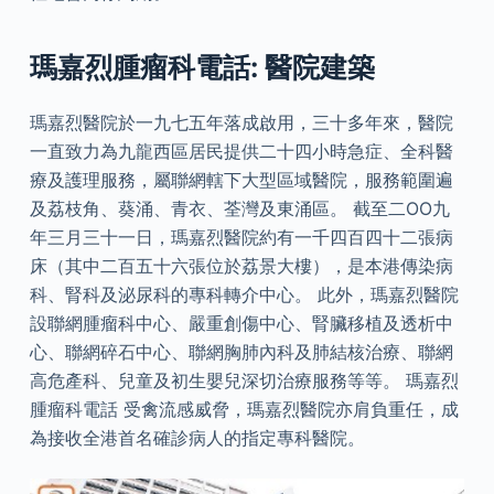
瑪嘉烈腫瘤科電話: 醫院建築
瑪嘉烈醫院於一九七五年落成啟用，三十多年來，醫院
一直致力為九龍西區居民提供二十四小時急症、全科醫
療及護理服務，屬聯網轄下大型區域醫院，服務範圍遍
及荔枝角、葵涌、青衣、荃灣及東涌區。 截至二OO九
年三月三十一日，瑪嘉烈醫院約有一千四百四十二張病
床（其中二百五十六張位於荔景大樓），是本港傳染病
科、腎科及泌尿科的專科轉介中心。 此外，瑪嘉烈醫院
設聯網腫瘤科中心、嚴重創傷中心、腎臟移植及透析中
心、聯網碎石中心、聯網胸肺內科及肺結核治療、聯網
高危產科、兒童及初生嬰兒深切治療服務等等。 瑪嘉烈
腫瘤科電話 受禽流感威脅，瑪嘉烈醫院亦肩負重任，成
為接收全港首名確診病人的指定專科醫院。