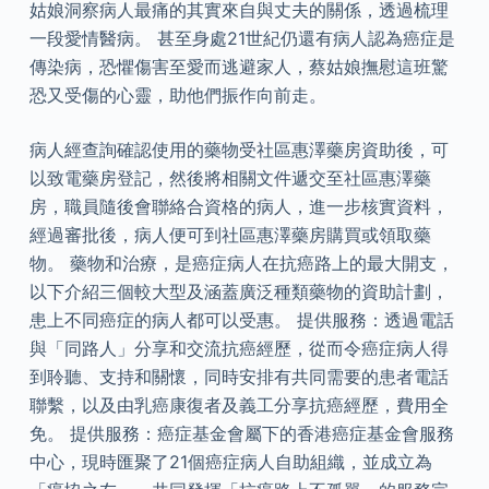
姑娘洞察病人最痛的其實來自與丈夫的關係，透過梳理
一段愛情醫病。 甚至身處21世紀仍還有病人認為癌症是
傳染病，恐懼傷害至愛而逃避家人，蔡姑娘撫慰這班驚
恐又受傷的心靈，助他們振作向前走。
病人經查詢確認使用的藥物受社區惠澤藥房資助後，可
以致電藥房登記，然後將相關文件遞交至社區惠澤藥
房，職員隨後會聯絡合資格的病人，進一步核實資料，
經過審批後，病人便可到社區惠澤藥房購買或領取藥
物。 藥物和治療，是癌症病人在抗癌路上的最大開支，
以下介紹三個較大型及涵蓋廣泛種類藥物的資助計劃，
患上不同癌症的病人都可以受惠。 提供服務：透過電話
與「同路人」分享和交流抗癌經歷，從而令癌症病人得
到聆聽、支持和關懷，同時安排有共同需要的患者電話
聯繫，以及由乳癌康復者及義工分享抗癌經歷，費用全
免。 提供服務：癌症基金會屬下的香港癌症基金會服務
中心，現時匯聚了21個癌症病人自助組織，並成立為