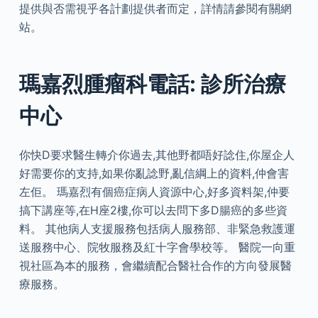
提供與否需視乎各計劃提供者而定，詳情請參閱有關網
站。
瑪嘉烈腫瘤科電話: 診所治療
中心
你快D要求醫生轉介你過去,其他野都唔好諗住,你屋企人
好需要你的支持,如果你亂諗野,亂信綱上的資料,仲會害
左佢。 瑪嘉烈有個癌症病人資源中心,好多資料架,仲要
搞下講座等,在H座2樓,你可以去問下多D腸癌的多些資
料。 其他病人支援服務包括病人服務部、非緊急救護運
送服務中心、院牧服務及紅十字會學校等。 醫院一向重
視社區為本的服務，會繼續配合醫社合作的方向發展醫
療服務。