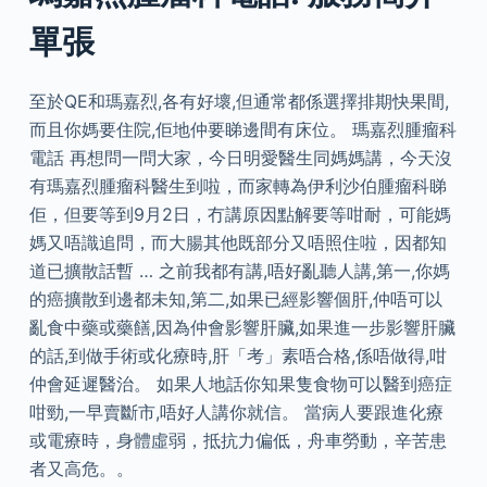
單張
至於QE和瑪嘉烈,各有好壞,但通常都係選擇排期快果間,
而且你媽要住院,佢地仲要睇邊間有床位。 瑪嘉烈腫瘤科
電話 再想問一問大家，今日明愛醫生同媽媽講，今天沒
有瑪嘉烈腫瘤科醫生到啦，而家轉為伊利沙伯腫瘤科睇
佢，但要等到9月2日，冇講原因點解要等咁耐，可能媽
媽又唔識追問，而大腸其他既部分又唔照住啦，因都知
道已擴散話暫 … 之前我都有講,唔好亂聽人講,第一,你媽
的癌擴散到邊都未知,第二,如果已經影響個肝,仲唔可以
亂食中藥或藥饍,因為仲會影響肝臟,如果進一步影響肝臟
的話,到做手術或化療時,肝「考」素唔合格,係唔做得,咁
仲會延遲醫治。 如果人地話你知果隻食物可以醫到癌症
咁勁,一早賣斷市,唔好人講你就信。 當病人要跟進化療
或電療時，身體虛弱，抵抗力偏低，舟車勞動，辛苦患
者又高危。。