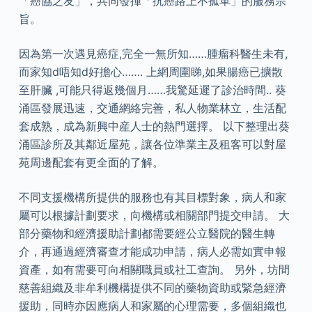
「癌協之友」，共同發揮「抗癌路上不孤單」的服務宗
旨。
因為第一次遇見癌症,完全一無所知……腫瘤科醫生未有,
而家知d唔知d好擔心……. 上網周圍睇,如果腸癌已擴散
至肝臟 ,可能只得返幾個月……我驚延遲了診治時間.. 葵
涌區發展迅速，交通網絡完善，私人物業林立，生活配
套成熟，成為新興中産人士的熱門選擇。 以下整理出葵
涌區診所及其鄰近屋苑，讓各位準業主及租客可以對屋
苑周邊配套有更全面的了解。
不同支援機構所提供的服務也有其目標對象，病人和家
屬可以根據計劃要求，向機構或相關部門提交申請。 大
部分藥物和經濟援助計劃都需要經公立醫院的醫生轉
介，再通過經濟審查才能成功申請，病人必需如實申報
資產，如有需要可向相關職員或社工查詢。 另外，坊間
慈善組織及非牟利機構提供不同的藥物資助或緊急經濟
援助，同時亦因應病人和家屬的心理需要，多個組織也