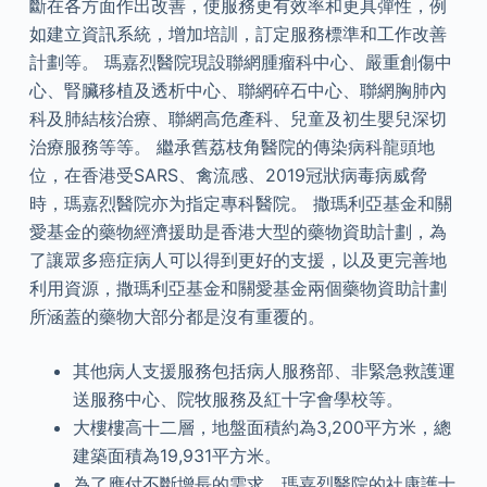
斷在各方面作出改善，使服務更有效率和更具彈性，例
如建立資訊系統，增加培訓，訂定服務標準和工作改善
計劃等。 瑪嘉烈醫院現設聯網腫瘤科中心、嚴重創傷中
心、腎臟移植及透析中心、聯網碎石中心、聯網胸肺內
科及肺結核治療、聯網高危產科、兒童及初生嬰兒深切
治療服務等等。 繼承舊荔枝角醫院的傳染病科龍頭地
位，在香港受SARS、禽流感、2019冠狀病毒病威脅
時，瑪嘉烈醫院亦为指定專科醫院。 撒瑪利亞基金和關
愛基金的藥物經濟援助是香港大型的藥物資助計劃，為
了讓眾多癌症病人可以得到更好的支援，以及更完善地
利用資源，撒瑪利亞基金和關愛基金兩個藥物資助計劃
所涵蓋的藥物大部分都是沒有重覆的。
其他病人支援服務包括病人服務部、非緊急救護運
送服務中心、院牧服務及紅十字會學校等。
大樓樓高十二層，地盤面積約為3,200平方米，總
建築面積為19,931平方米。
為了應付不斷增長的需求，瑪嘉烈醫院的社康護士