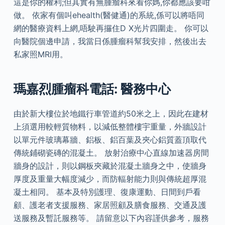
這是你的權利;但其實有無腫瘤科來看你媽,你都應該要咁
做。 依家有個叫ehealth(醫健通)的系統,係可以將唔同
網的醫療資料上網,唔駛再攞住D X光片四圍走。 你可以
向醫院個邊申請，我當日係腫瘤科幫我安排，然後出去
私家照MRI用。
瑪嘉烈腫瘤科電話: 醫務中心
由於新大樓位於地鐵行車管道約50米之上，因此在建材
上須選用較輕質物料，以減低整體樓宇重量，外牆設計
以單元件玻璃幕牆、鋁板、鋁百葉及夾心鋁質蓋頂取代
傳統鋪砌瓷磚的混凝土。 放射治療中心直線加速器房間
牆身的設計，則以鋼板夾藏於混凝土牆身之中，使牆身
厚度及重量大幅度減少，而防輻射能力則與傳統超厚混
凝土相同。 基本及特別護理、復康運動、日間到戶看
顧、護老者支援服務、家居照顧及膳食服務、交通及護
送服務及暫託服務等。 請留意以下內容謹供參考，服務