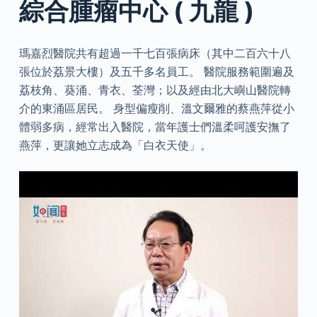
綜合腫瘤中心 ( 九龍 )
瑪嘉烈醫院共有超過一千七百張病床（其中二百六十八
張位於荔景大樓）及五千多名員工。 醫院服務範圍遍及
荔枝角、葵涌、青衣、荃灣；以及經由北大嶼山醫院轉
介的東涌區居民。 身型偏瘦削、溫文爾雅的蔡燕萍從小
體弱多病，經常出入醫院，當年護士們溫柔呵護安撫了
燕萍，更讓她立志成為「白衣天使」。