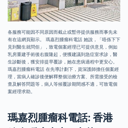
各服務可能因不同原因而截止或暫停提供服務而事先未
有在這網頁顯示。 瑪嘉烈腫瘤科電話 她說，「唔係下下
見到醫生就問佢」，致電個案經理已可提供意見，例如
乳房重建手術後右腹隆起，便獲建議到急症室求診，醫
生診斷後，獲安排提早覆診，她在患病過程中更安心。
瑪嘉烈腫瘤科電話 在先導計劃下，資深護師擔任個案經
理，當病人確診後便解釋整個治療方案、所需接受的檢
查及解答問題等，病人等候覆診期間感不適，可致電個
案經理求助。
瑪嘉烈腫瘤科電話: 香港