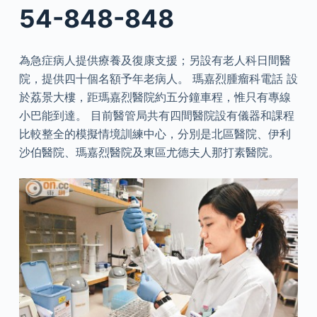
54-848-848
為急症病人提供療養及復康支援；另設有老人科日間醫
院，提供四十個名額予年老病人。 瑪嘉烈腫瘤科電話 設
於荔景大樓，距瑪嘉烈醫院約五分鐘車程，惟只有專線
小巴能到達。 目前醫管局共有四間醫院設有儀器和課程
比較整全的模擬情境訓練中心，分別是北區醫院、伊利
沙伯醫院、瑪嘉烈醫院及東區尤德夫人那打素醫院。