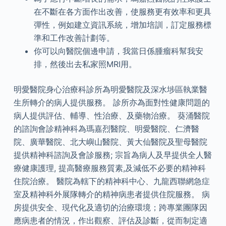
在不斷在各方面作出改善，使服務更有效率和更具
彈性，例如建立資訊系統，增加培訓，訂定服務標
準和工作改善計劃等。
你可以向醫院個邊申請，我當日係腫瘤科幫我安
排，然後出去私家照MRI用。
明愛醫院身心治療科診所為明愛醫院及深水埗區執業醫
生所轉介的病人提供服務。 診所亦為面對性健康問題的
病人提供評估、輔導、性治療、及藥物治療。 葵涌醫院
的諮詢會診精神科為瑪嘉烈醫院、明愛醫院、仁濟醫
院、廣華醫院、北大嶼山醫院、黃大仙醫院及聖母醫院
提供精神科諮詢及會診服務; 宗旨為病人及早提供全人醫
療健康護理, 提高醫療服務質素,及減低不必要的精神科
住院治療。 醫院為轄下的精神科中心、九龍西聯網急症
室及精神科外展隊轉介的精神病患者提供住院服務。 病
房提供安全、現代化及適切的治療環境；跨專業團隊因
應病患者的情況，作出觀察、評估及診斷，從而制定適