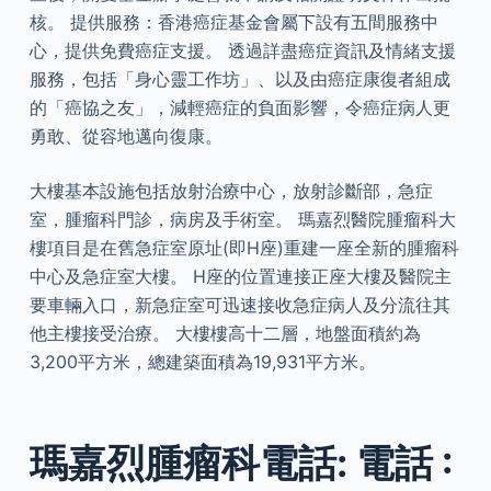
核。 提供服務：香港癌症基金會屬下設有五間服務中
心，提供免費癌症支援。 透過詳盡癌症資訊及情緒支援
服務，包括「身心靈工作坊」、以及由癌症康復者組成
的「癌協之友」，減輕癌症的負面影響，令癌症病人更
勇敢、從容地邁向復康。
大樓基本設施包括放射治療中心，放射診斷部，急症
室，腫瘤科門診，病房及手術室。 瑪嘉烈醫院腫瘤科大
樓項目是在舊急症室原址(即H座)重建一座全新的腫瘤科
中心及急症室大樓。 H座的位置連接正座大樓及醫院主
要車輛入口，新急症室可迅速接收急症病人及分流往其
他主樓接受治療。 大樓樓高十二層，地盤面積約為
3,200平方米，總建築面積為19,931平方米。
瑪嘉烈腫瘤科電話: 電話 :