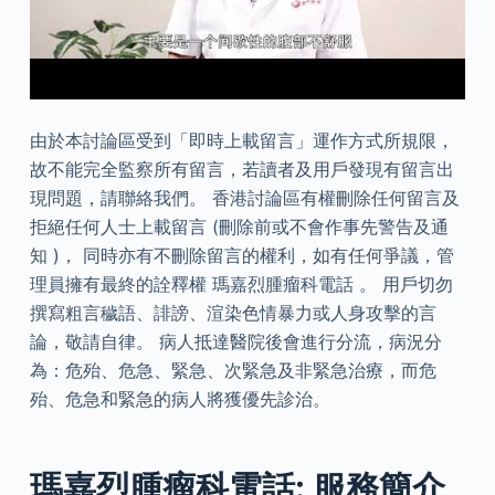
由於本討論區受到「即時上載留言」運作方式所規限，
故不能完全監察所有留言，若讀者及用戶發現有留言出
現問題，請聯絡我們。 香港討論區有權刪除任何留言及
拒絕任何人士上載留言 (刪除前或不會作事先警告及通
知 )， 同時亦有不刪除留言的權利，如有任何爭議，管
理員擁有最終的詮釋權 瑪嘉烈腫瘤科電話 。 用戶切勿
撰寫粗言穢語、誹謗、渲染色情暴力或人身攻擊的言
論，敬請自律。 病人抵達醫院後會進行分流，病況分
為：危殆、危急、緊急、次緊急及非緊急治療，而危
殆、危急和緊急的病人將獲優先診治。
瑪嘉烈腫瘤科電話: 服務簡介