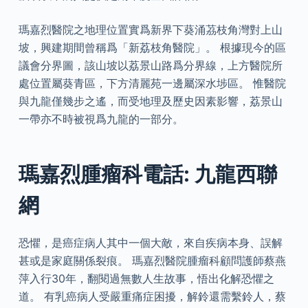
瑪嘉烈醫院之地理位置實爲新界下葵涌茘枝角灣對上山
坡，興建期間曾稱爲「新荔枝角醫院」。 根據現今的區
議會分界圖，該山坡以荔景山路爲分界線，上方醫院所
處位置屬葵青區，下方清麗苑一邊屬深水埗區。 惟醫院
與九龍僅幾步之遙，而受地理及歷史因素影響，荔景山
一帶亦不時被視爲九龍的一部分。
瑪嘉烈腫瘤科電話: 九龍西聯
網
恐懼，是癌症病人其中一個大敵，來自疾病本身、誤解
甚或是家庭關係裂痕。 瑪嘉烈醫院腫瘤科顧問護師蔡燕
萍入行30年，翻閱過無數人生故事，悟出化解恐懼之
道。 有乳癌病人受嚴重痛症困擾，解鈴還需繫鈴人，蔡