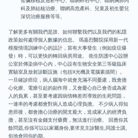
腎臟移植及透析中心、聯網碎石中心、聯網胸肺內
科及肺結核治療、聯網高危產科、兒童及初生嬰兒
深切治療服務等等。
了解更多有關我們是誰、如何聯繫我們以及我們的私隱
政策如何處理個人數據的信息。 瑪嘉烈醫院採用新一代
模擬情境訓練中心的設計，當有大事發生（例如疫症爆
發）時，可以更快的轉回病房用途。 衛生防護中心設辦
公室於傳染病中心內，中心設有生物安全第三等級臨床
實驗室及放射診斷設施（包括X光機及電腦素描間）。
一旦確診癌症，病人腦海中就會充滿不同憂慮，既會擔
心化療、電療引起的副作用，又會憂心自己會否成為家
人的負累，甚至要考慮因病情轉差而導致的生死問題，
一連串的考慮都會對病人造成心理負擔。 不少病人得知
患癌後，都會擔心治療的開支龐大，造成家人的經濟負
擔，甚至沒有金錢支付藥費，無法進行治療。 回應你其
餘問題,你係可以以家屬身份,要求見主診醫生,同護士講,
佢地會同你約期。