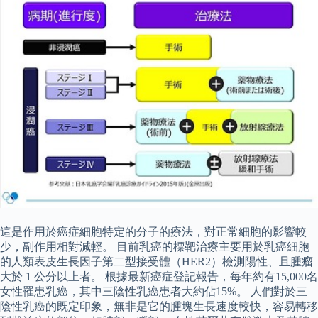
這是作用於癌症細胞特定的分子的療法，對正常細胞的影響較
少，副作用相對減輕。 目前乳癌的標靶治療主要用於乳癌細胞
的人類表皮生長因子第二型接受體（HER2）檢測陽性、且腫瘤
大於 1 公分以上者。 根據最新癌症登記報告，每年約有15,000名
女性罹患乳癌，其中三陰性乳癌患者大約佔15%。 人們對於三
陰性乳癌的既定印象，無非是它的腫塊生長速度較快，容易轉移