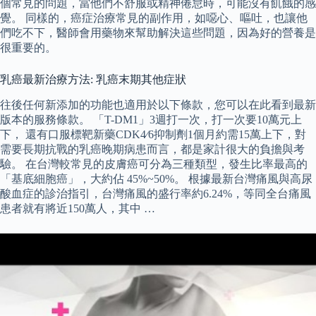
個常見的問題，當他們不舒服或精神倦怠時，可能沒有飢餓的感
覺。 同樣的，癌症治療常見的副作用，如噁心、嘔吐，也讓他
們吃不下，醫師會用藥物來幫助解決這些問題，因為好的營養是
很重要的。
乳癌最新治療方法: 乳癌末期其他症狀
往後任何新添加的功能也適用於以下條款，您可以在此看到最新
版本的服務條款。 「T-DM1」3週打一次，打一次要10萬元上
下， 還有口服標靶新藥CDK4∕6抑制劑1個月約需15萬上下，對
需要長期抗戰的乳癌晚期病患而言，都是家計很大的負擔與考
驗。 在台灣較常見的皮膚癌可分為三種類型，發生比率最高的
「基底細胞癌」，大約佔 45%~50%。 根據最新台灣痛風與高尿
酸血症的診治指引，台灣痛風的盛行率約6.24%，等同全台痛風
患者就有將近150萬人，其中 …