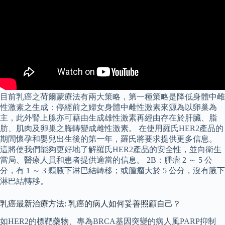
目前乳癌之荷爾蒙療法有兩大策略，第一種策略是降低身體中雌
性激素之生成：停經前之婦女身體中雌性激素來源為以卵巢為
主，此外腎上腺亦可藉由生成雄性激素再經由存在於肝臟、脂
肪、肌肉及卵巢之脢轉變成雌性激素。 在使用羅氏HER2產品的
期間懷孕和嬰兒出生後的第一年，羅氏將要求提供更多信息。
這將使我們能夠更好地了解羅氏HER2產品的安全性，並向衛生
當局、醫療人員和患者提供適當的信息。 2B：腫瘤 2 ～ 5 公
分，有 1 ～ 3 顆腋下淋巴結轉移；或腫瘤大於 5 公分，沒有腋下
淋巴結轉移。
乳癌最新治療方法: 乳癌的病人如何妥善照顧自己？
如HER2的標靶藥物、專為BRCA基因突變的病人風PARP抑制