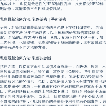
九成以上。 即使是最惡性的HER2陽性乳癌，只要接受HER2標
靶治療，就能降低三至四成復發風險。
乳癌最新治療方法: 乳癌治療｜手術治療
另外，乳癌抗赫爾蒙藥物治療的角色也正在積極研究中。 乳癌
最新治療方法 93年年底以後，以上種種的研究報告將陸續出
爐。 乳癌的治療方法很複雜、紊亂，多種不同的外科手術，加
上內分泌、化學藥物、免疫藥物等全身輔助療法，還有放射線治
療等有許多不同之治療方法。
乳癌最新治療方法: 乳癌的診斷
抗癌之路可以從多方面生活習慣及食療著手，而吸煙、飲酒、不
良飲食習慣和睡眠不足等問題，當然要可免則免。 放射線治療
是利用高能量射線來局部性消滅癌細胞。 乳房切除術後需給予
輔助放射治療的情形，包括：原乳房腫大於 5 公分或在術前已經
出現皮膚侵犯現象；手術邊緣有殘存癌細胞或癌細胞靠近手術切
口；癌細胞轉移到三個以上的腋窩下淋巴；採取乳房保留手術而
非全乳房切除手術等。 臨床上，目前標靶治療已沒有令病人很
不舒服的副作用，但比較擔心的是長期使用可能有心臟毒性；另