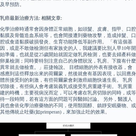
及早預防。
乳癌最新治療方法: 相關文章:
化學治療時通常會因身體正常細胞，如頭髮、皮膚、指甲、口腔
黏膜及骨髓造血系統等，也會間接遭到藥物攻擊，造成掉髮、口
腔或食道黏膜破損發炎、生育功能降低等副作用。 「有這個基
因，或是不敢做檢測但有家族史的人，我建議要比別人早10年開
始準備，也就是從25歲開始就固定做乳房檢測，也要去婦產科做
卵巢檢測；同時要特別注意自己的身體狀況，乳房、下腹有什麼
異常就去做檢查。」莊捷翰說。 目標細胞的外表有接收器，會
感應到這些釋放出來的荷爾蒙，然後就會有基因表現，以回應身
體所接受到的刺激，有些荷爾蒙會刺激癌細胞快速生長。 乳房
切除後，有些病人會考慮裝義乳或接受乳房重建手術。 乳房重
建的時機，主要視病況而定，可以考慮在乳房切除的同時，或等
待一段時間，若有這方面的問題可與醫師討論。 另外，醫護人
員也會依化學治療藥物的不同，使用類固醇、鎮靜安眠藥物、或
其他傳統止吐藥(如primperan)，來加強止吐的效果。