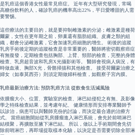
是乳癌這個香港女性最常見癌症。 近年有大型研究發現，常喝
高糖份飲料的人，確診乳癌的機率高出22%，平日愛嗜甜的人需
要警惕。
這些療法的主要目的，就是要抑制雌激素的分泌；雌激素是種荷
爾蒙，女性在更年期之前，卵巢還有脂肪組織、皮膚之類的組
織，都會分泌雌激素，它會加速乳癌細胞的增生。 術後的追蹤
乳房手術後定期的追蹤檢查是非常重要的，醫師將密切觀察癌症
有無復發，定期檢查包括胸部、上臂、頸部的檢查，完整的身體
檢查、乳房超音波和乳房X光攝影術等。 醫師會視病人病況，有
時做血液、胸部X光，骨骼掃描和其他檢查。 接受荷爾蒙治療之
婦女（如泰莫西芬）則須定期做婦科檢查，如觀察子宮內膜。
乳癌最新治療方法: 預防乳癌方法 從飲食生活減風險
依腫瘤大小、位置、實驗室的檢查、淋巴結侵犯之有無、及影像
學之特殊檢查結果，並考慮年紀、 健康情形而安排專業醫師予
以診治，病患可以與醫師充份的討論，而決定最合適的治療方
式。 當癌細胞開始從乳房腫瘤進入淋巴系統，會先於前哨淋巴
結積聚，再擴散至腋下淋巴結。 所以，做以上手術期間會先切
除前哨淋巴，再即場提取樣本化驗，以決定是否需要切除全部淋