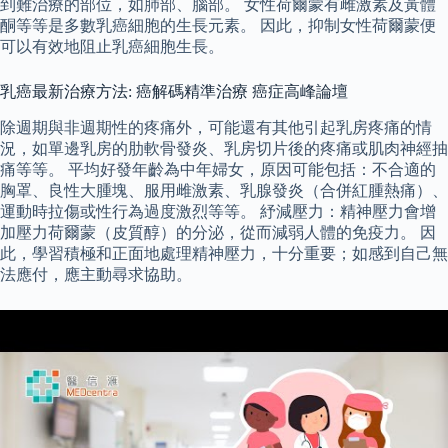
到難治療的部位，如肺部、腦部。 女性荷爾蒙有雌激素及黃體
酮等等是多數乳癌細胞的生長元素。 因此，抑制女性荷爾蒙便
可以有效地阻止乳癌細胞生長。
乳癌最新治療方法: 癌解碼精準治療 癌症高峰論壇
除週期與非週期性的疼痛外，可能還有其他引起乳房疼痛的情
況，如單邊乳房的肋軟骨發炎、乳房切片後的疼痛或肌肉神經抽
痛等等。 平均好發年齡為中年婦女，原因可能包括：不合適的
胸罩、良性大腫塊、服用雌激素、乳腺發炎（合併紅腫熱痛）、
運動時拉傷或性行為過度激烈等等。 紓減壓力：精神壓力會增
加壓力荷爾蒙（皮質醇）的分泌，從而減弱人體的免疫力。 因
此，學習積極和正面地處理精神壓力，十分重要；如感到自己無
法應付，應主動尋求協助。