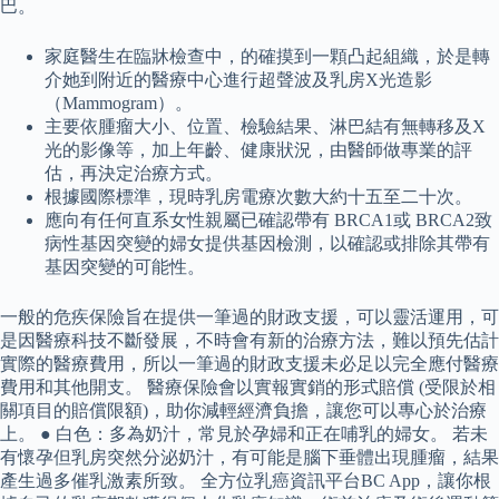
巴。
家庭醫生在臨牀檢查中，的確摸到一顆凸起組織，於是轉
介她到附近的醫療中心進行超聲波及乳房X光造影
（Mammogram）。
主要依腫瘤大小、位置、檢驗結果、淋巴結有無轉移及X
光的影像等，加上年齡、健康狀況，由醫師做專業的評
估，再決定治療方式。
根據國際標準，現時乳房電療次數大約十五至二十次。
應向有任何直系女性親屬已確認帶有 BRCA1或 BRCA2致
病性基因突變的婦女提供基因檢測，以確認或排除其帶有
基因突變的可能性。
一般的危疾保險旨在提供一筆過的財政支援，可以靈活運用，可
是因醫療科技不斷發展，不時會有新的治療方法，難以預先估計
實際的醫療費用，所以一筆過的財政支援未必足以完全應付醫療
費用和其他開支。 醫療保險會以實報實銷的形式賠償 (受限於相
關項目的賠償限額)，助你減輕經濟負擔，讓您可以專心於治療
上。 ● 白色：多為奶汁，常見於孕婦和正在哺乳的婦女。 若未
有懷孕但乳房突然分泌奶汁，有可能是腦下垂體出現腫瘤，結果
產生過多催乳激素所致。 全方位乳癌資訊平台BC App，讓你根