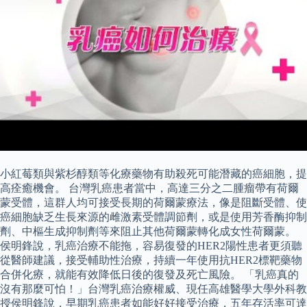
小紅莓類與紫杉醇類等化療藥物有助殺死可能潛藏的癌細胞，提
高痊癒機會。 台灣乳癌患者當中，高達三分之二腫瘤帶有荷爾
蒙受體，這群人均可接受長期的荷爾蒙療法，像是阻斷受體、使
癌細胞缺乏生長來源的雌激素受體調節劑，或是使用芳香酶抑制
劑、中樞生成抑制劑等來阻止其他荷爾蒙轉化成女性荷爾蒙。
侯明鋒說，乳癌治療不能拖，容易復發的HER2陽性患者更須聽
從醫師建議，接受輔助性治療，持續一年使用抗HER2標靶藥物
合併化療，就能有效降低日後的復發及死亡風險。 「乳癌真的
沒有那麼可怕！」台灣乳癌治療權威、現任高雄醫學大學外科教
授侯明鋒說，早期乳癌患者如能好好接受治療，五年存活率可達