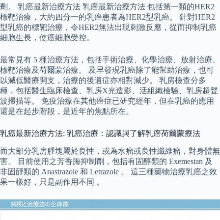
劑。 乳癌最新治療方法 乳癌最新治療方法 包括第一類的HER2
標靶治療，大約四分一的乳癌患者為HER2型乳癌。 針對HER2
型乳癌的標靶治療，令HER2無法出現刺激反應，從而抑制乳癌
細胞生長，使癌細胞受控。
最常見有 5 種治療方法，包括手術治療、化學治療、放射治療、
標靶治療及荷爾蒙治療。 及早發現乳癌除了能幫助治療，也可
以減低醫療開支，治療的後遺症亦相對減少。 乳房檢查分多
種，包括醫生臨床檢查、乳房X光造影、活組織檢驗、乳房超聲
波掃描等。 免疫治療在其他癌症已研究經年，但在乳癌的應用
還是在起步階段，是近年的焦點所在。
乳癌最新治療方法: 乳癌治療：認識與了解乳癌荷爾蒙療法
而大部分乳房腫塊屬於良性，或為水瘤或良性纖維瘤，對身體無
害。 目前使用之芳香脢抑制劑，包括有固醇類的 Exemestan 及
非固醇類的 Anastrazole 和 Letrazole 。 這三種藥物治療乳癌之效
果一樣好，只是副作用不同 。