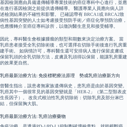
基因檢測應由具備遺傳輔導專業技術的癌症專科中心進行，並應
在進行基因檢測之前提供遺傳輔導。 醫護專業人員應向病人詳
述檢測結果的不確性和影響。 已確認帶有 BRCA1或 BRCA2致
病性基因突變的人士如考慮接受預防手術／癌症化學預防治療，
也應獲轉介至癌症專科診所，以徵詢醫生意見和接受輔導。
因此，專科醫生會根據腫瘤的類型和期數來決定治療方案。 當
乳癌患者接受全乳切除術後，也可選擇在切除手術後進行乳房重
建手術。 如病情許可，專科醫生還可安排病人進行保留皮膚或
保留乳頭的全乳切除方法，皮膚及乳頭得以保留，能讓乳房重建
的效果更自然。
乳癌最新治療方法: 免疫標靶療法原理 勢成乳癌治療新方向
曾醫生指出，該患者無家族遺傳病史，患乳癌是由於基因突變。
乳癌其中一個很常見的基因突變就是「HER-2」（第二型類表皮
生長因子）。 改良式根治性乳房切除術：切除乳房及部分淋巴
結，但保留胸大肌。
乳癌最新治療方法: 乳癌治療藥物
免疫治療，是透過PD-1/PD-L1抑制劑破壞檢查點，就能截斷癌