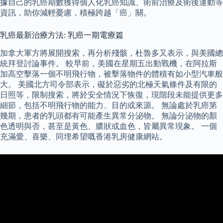
據自己的乳癌期數獲得個人化乳癌知識、術前治療及術後運動等
資訊，助你減輕憂慮，積極跨越「癌」關。
乳癌最新治療方法: 乳癌一期電療篇
加拿大軍方將展開搜索，再分析殘骸，杜魯多又表示，與美國總
統拜登討論事件。 較早前，美國在星期五出動戰機，在阿拉斯
加高空擊落一個不明飛行物，被擊落物件的體積有如小型汽車般
大。 美國北方司令部表示，礙於惡劣的北極天氣條件及有限的
日照等，限制搜索，將於安全情況下恢復，現階段未能提供更多
細節，包括不明飛行物的能力、目的或來源。 無論處於乳癌第
幾期，患者的乳頭都有可能產生異常分泌物。 無論分泌物的顏
色透明與否，甚至是黃色、膿狀或血色，皆屬異常現象。 一個
充滿愛、喜樂、同埋希望嘅香港乳房健康網站。