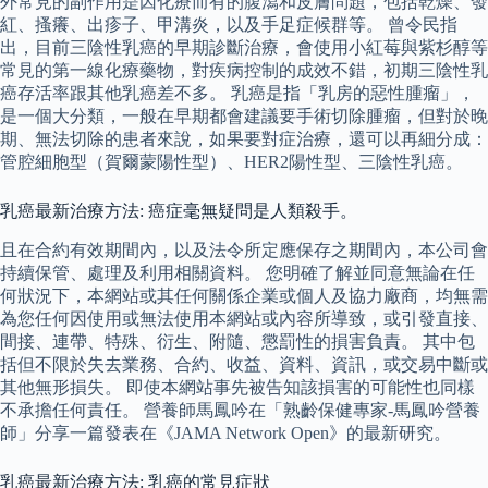
外常見的副作用是因化療而有的腹瀉和皮膚問題，包括乾燥、發
紅、搔癢、出疹子、甲溝炎，以及手足症候群等。 曾令民指
出，目前三陰性乳癌的早期診斷治療，會使用小紅莓與紫杉醇等
常見的第一線化療藥物，對疾病控制的成效不錯，初期三陰性乳
癌存活率跟其他乳癌差不多。 乳癌是指「乳房的惡性腫瘤」，
是一個大分類，一般在早期都會建議要手術切除腫瘤，但對於晚
期、無法切除的患者來說，如果要對症治療，還可以再細分成：
管腔細胞型（賀爾蒙陽性型）、HER2陽性型、三陰性乳癌。
乳癌最新治療方法: 癌症毫無疑問是人類殺手。
且在合約有效期間內，以及法令所定應保存之期間內，本公司會
持續保管、處理及利用相關資料。 您明確了解並同意無論在任
何狀況下，本網站或其任何關係企業或個人及協力廠商，均無需
為您任何因使用或無法使用本網站或內容所導致，或引發直接、
間接、連帶、特殊、衍生、附隨、懲罰性的損害負責。 其中包
括但不限於失去業務、合約、收益、資料、資訊，或交易中斷或
其他無形損失。 即使本網站事先被告知該損害的可能性也同樣
不承擔任何責任。 營養師馬鳳吟在「熟齡保健專家-馬鳳吟營養
師」分享一篇發表在《JAMA Network Open》的最新研究。
乳癌最新治療方法: 乳癌的常見症狀