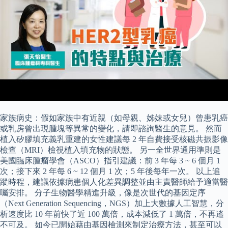
家族病史：假如家族中有近親（如母親、姊妹或女兒）曾患乳癌
或乳房曾出現腫塊等異常的變化，請即諮詢醫生的意見。 然而
植入矽膠填充義乳重建的女性建議每 2 年自費接受核磁共振影像
檢查（MRI）檢視植入填充物的狀態。 另一全世界通用準則是
美國臨床腫瘤學會（ASCO）指引建議：前 3 年每 3 ~ 6 個月 1
次；接下來 2 年每 6 ~ 12 個月 1 次；5 年後每年一次。 以上追
蹤時程，建議依據病患個人化差異調整並由主責醫師給予適當醫
囑安排。 分子生物醫學精進升級，像是次世代的基因定序
（Next Generation Sequencing，NGS）加上大數據人工智慧，分
析速度比 10 年前快了近 100 萬倍，成本減低了 1 萬倍，不再遙
不可及。 如今已開始藉由基因檢測來制定治療方法，甚至可以