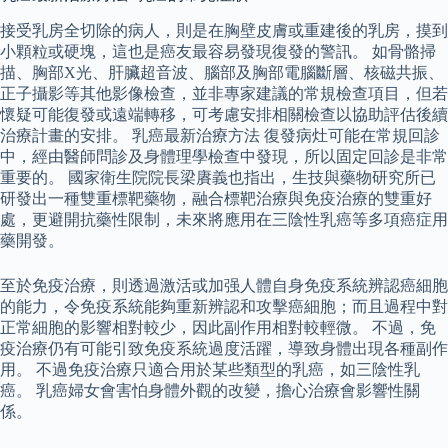
接受乳房全切除的病人，則是在胸壁皮膚或重建後的乳房，摸到
小顆粒或硬塊，這也是癌友最容易發現復發的警訊。 如骨骼掃
描、胸部X光、肝臟超音波、腦部及胸部電腦斷層、核磁共振、
正子攝影等其他影像檢查，並非專家建議的常規檢查項目，但若
懷疑可能復發或遠端轉移，可考慮安排相關檢查以協助評估後續
治療計畫的安排。 乳癌最新治療方法 復發病灶可能在常規回診
中，經由醫師問診及身體理學檢查中發現，所以固定回診是非常
重要的。 國家衛生院院長梁賡義也指出，生技與藥物研究所已
研發出一種雙重標靶藥物，融合標靶治療與免疫治療的雙重好
處，更避開抗藥性限制，未來將應用在三陰性乳癌等多項癌症用
藥開發。
至於免疫治療，則透過激活或加强人體自身免疫系統辨認癌細胞
的能力，令免疫系統能夠重新辨認和攻擊癌細胞；而且過程中對
正常細胞的影響相對較少，因此副作用相對較輕微。 不過，免
疫治療仍有可能引致免疫系統過度活躍，導致身體出現各種副作
用。 不過免疫治療只適合用於某些類型的乳癌，如三陰性乳
癌。 乳癌婦女會害怕身體外觀的改變，擔心治療會影響性關
係。