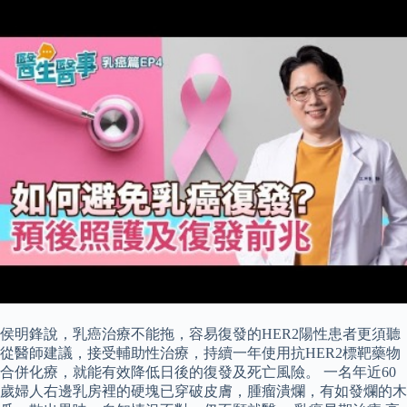
侯明鋒說，乳癌治療不能拖，容易復發的HER2陽性患者更須聽
從醫師建議，接受輔助性治療，持續一年使用抗HER2標靶藥物
合併化療，就能有效降低日後的復發及死亡風險。 一名年近60
歲婦人右邊乳房裡的硬塊已穿破皮膚，腫瘤潰爛，有如發爛的木