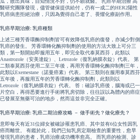
瓜，散出異味，自知情況不對，仍不願就醫。 乳癌早期治療 高
醫研究團隊發現，儘管健保提供給付，仍有一成二的HER2陽性
乳癌病患拒絕治療，只因為覺得自己老了、畏懼化療副作用。
乳癌早期治療: 乳癌種類
上述三種芳香環酶抑制劑皆可有效降低乳癌的復發，亦減少對側
乳癌的發生。 芳香環轉化酶抑制劑的使用的方法大致上可分三
類，第一類開始即服用五年，即完全取代泰莫西芬，此類以
Anastrozole（安美達錠）、Letrozole（復乳納膜衣錠）代表。 第
二類泰莫西芬使用二至三年後，再用芳香環轉化酶抑制劑三年，
此類以Exemestane（諾曼癌素）代表。 第三類則在服用泰莫西芬
五年後，再服用五年的芳香環轉化酶抑制劑，此類則以
Letrozole（復乳納膜衣錠）代表。 答：確診乳癌後，腦海或已一
片空白，再得悉要進行手術將乳房切除，往往誤以為體內的癌症
已發展至無藥可治的地步，然而這並非完全正確。
乳癌早期治療: 乳癌二期治療攻略 － 做手術先？做化療先？
意即每天有近31位婦女被確診罹患乳癌、其中並有6位女性因乳
癌而離世。 有鑑於此，我們已知乳房定期檢查的重要性，愈早
發現乳癌的患者，乳癌治療成功機率愈高。 而乳癌的檢測、診