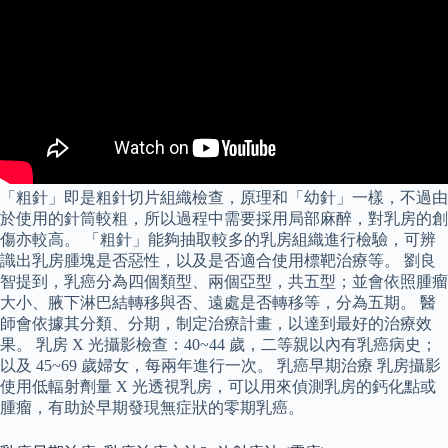
「粗針」即是粗針切片組織檢查，原理和「幼針」一樣，不過由
於使用的針筒較粗，所以過程中需要採用局部麻醉，對乳房的創
傷亦較高。 「粗針」能夠抽取較多的乳房組織進行檢驗，可辨
識出乳房腫塊是否惡性，以及是否適合使用標靶治療等。 劉良
智提到，乳癌分為四個類型、兩個亞型，共五型；並會依照腫瘤
大小、腋下淋巴結轉移與否、遠處是否轉移等，分為五期。 醫
師會依據其分類、分期，制定治療計畫，以達到最好的治療效
果。 乳房 X 光攝影檢查：40~44 歲，二等親以內有乳癌病史；
以及 45~69 歲婦女，每兩年進行一次。 乳癌早期治療 乳房攝影
使用低輻射劑量 X 光透視乳房，可以用來偵測乳房的鈣化點或
腫瘤，有助於早期發現無症狀的零期乳癌。