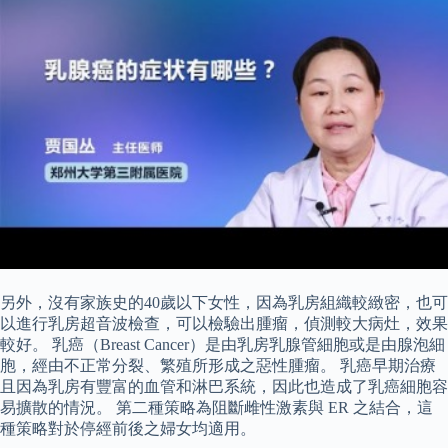
另外，沒有家族史的40歲以下女性，因為乳房組織較緻密，也可
以進行乳房超音波檢查，可以檢驗出腫瘤，偵測較大病灶，效果
較好。 乳癌（Breast Cancer）是由乳房乳腺管細胞或是由腺泡細
胞，經由不正常分裂、繁殖所形成之惡性腫瘤。 乳癌早期治療
且因為乳房有豐富的血管和淋巴系統，因此也造成了乳癌細胞容
易擴散的情況。 第二種策略為阻斷雌性激素與 ER 之結合，這
種策略對於停經前後之婦女均適用。