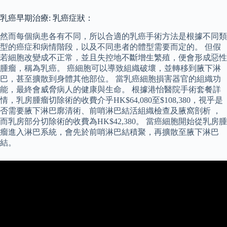
乳癌早期治療: 乳癌症狀：
然而每個病患各有不同，所以合適的乳癌手術方法是根據不同類
型的癌症和病情階段，以及不同患者的體型需要而定的。 但假
若細胞改變成不正常，並且失控地不斷增生繁殖，便會形成惡性
腫瘤，稱為乳癌。 癌細胞可以導致組織破壞，並轉移到腋下淋
巴，甚至擴散到身體其他部位。 當乳癌細胞損害器官的組織功
能，最終會威脅病人的健康與生命。 根據港怡醫院手術套餐詳
情，乳房腫瘤切除術的收費介乎HK$64,080至$108,380，視乎是
否需要腋下淋巴廓清術、前哨淋巴結活組織檢查及腋窩剖析 ，
而乳房部分切除術的收費為HK$42,380。 當癌細胞開始從乳房腫
瘤進入淋巴系統，會先於前哨淋巴結積聚，再擴散至腋下淋巴
結。