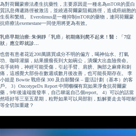
為對荷爾蒙療法產生抗藥性，主要原因是一種名為mTOR的蛋白
質訊息傳遞路徑被激活，並繞過荷爾蒙阻截路徑，造成癌細胞的
生長和繁殖。 Everolimus是一種抑制mTOR的藥物，連同荷爾蒙
抗癌療法exemestane一同使用將更為有效。
乳癌早期治療: 朱俐靜「乳癌」初期痛到爬不起來！醫：「7症
狀」應立即就診…
也曾有患者花近200萬購買成分不明的偏方，喝神仙水、打氣
功、咖啡灌腸，結果腫瘤長到大如碗公，潰爛大出血險喪命。
在手術時，神經可能受傷，引起手臂、肩膀、胸部之麻痺和刺
痛，這感覺大部份在數週或數月後改善，也可能長期存在。 李
小姐是 Bowtie 戰癌保 300 及自願醫保 – 靈活計劃（基本）的客
戶。 3）OncotypeDx Report 中間嗰欄有寫如果淨食抗荷爾蒙
藥，9年後遠端復發率，自己睇返自己個report。 4）可以的話當
然唔好等三至五星期，粒野如果可以局部割，點解要走去等咁耐
等全切加重建？