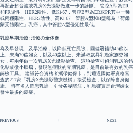
再配合超音波或乳房X光攝影做進一步的診斷。 管腔A型為ER
和PR陽性、HER2陰性、低Ki-67，管腔B型為ER或PR其中一種
或兩種陽性、HER2陰性、高Ki-67，管腔A型和B型稱為「荷爾
蒙受體陽性」乳癌，其中管腔A型侵犯性最低。
乳癌早期治療: 治療の全体像
為及早發現、及早治療，以降低死亡風險，國健署補助45歲以
上、未滿70歲婦女，以及40歲以上、未滿45歲具乳癌家族史婦
女，每兩年做一次乳房X光攝影檢查。 這項檢查可偵測乳房的鈣
化點或微小腫瘤，發現無症狀的零期乳癌，是目前最有效的乳癌
篩檢工具。 建議符合資格者攜帶健保卡，到通過國健署資格審
查的217家「乳房X光攝影醫療機構」接受檢查，以保障自身健
康。 時有名人罹患乳癌，引發各界關注，乳癌確實是台灣婦女
發生最多的癌症。
PREVIOUS
NEXT