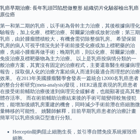
乳癌早期治療: 長年乳頭凹陷想做整形 組織切片化驗卻檢出乳癌
原位癌
第一和第二期的乳癌，以手術為骨幹主力治療，其後根據病理化
驗報告，加上化療、標靶治療、荷爾蒙治療或放射治療；第三期
乳癌，由於腫瘤體積較大，有機會需切除整個乳房。 希望保留
乳房的病人可視乎情況先於手術前接受化療或加上標靶藥的治
療，先縮小腫瘤再做手術；晚期乳癌，則以化療、荷爾蒙治療、
免疫治療及標靶藥物為主力治療。 以上是乳癌按病情分類的一
般治療方案，其實沒有固定的治療程式，主要還靠醫生根據病理
報告，採取個人化的治療方案給病人而達到最適合而理想的治療
效果。 在2013年美國腫瘤醫學會發表一篇統合12000名乳癌患者
的整合分析研究(meta-analysis)發現，HER2過度表現的乳癌患者
在接受術前輔助治療後達到病理完全緩解者，也能顯著提高其整
體存活率。 而在術前輔助治療結束後的手術可能變得較無侵犯
性，能增加後續乳房重建的機會，同時減少手術前潛在癌細胞微
量轉移的可能性。 姚醫師解釋，目前早期乳癌患者的治療計畫
簡單可以乳癌疾病亞型進行分類。
Herceptin能夠阻止細胞生長，並引導自體免疫系統摧毀癌
細胞。