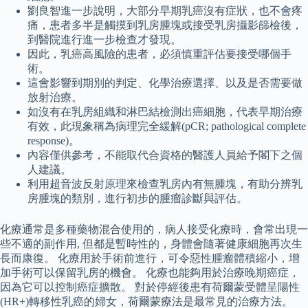
劉良智進一步說明，大部分早期乳癌沒有症狀，也不會疼
痛，患者多半是觸摸到乳房腫塊或接受乳房攝影篩檢後，
到醫院進行進一步檢查才發現。
因此，乳癌高風險的患者，必須慎重評估要接受哪個手
術。
這會影響到期別的判定、化學治療選擇、以及是否需要做
放射治療。
如沒有在乳房組織和淋巴結檢測出癌細胞，代表早期治療
有效，此現象稱為病理完全緩解(pCR; pathological complete
response)。
內容僅供參考，不能取代合資格的醫護人員給予閣下之個
人建議。
利用超音波反射原理來檢查乳房內有無腫塊，有助分辨乳
房腫塊的類別，進行初步的腫瘤診斷與評估。
化療通常是多種藥物混合使用的，病人接受化療時，會常出現一
些不適的副作用, 但都是暫時性的，身體會隨著健康細胞再次生
長而康復。 化療用於手術前進行，可令惡性腫瘤體積縮小，增
加手術可以保留乳房的機會。 化療也能夠用於治療晚期癌症，
因為它可以控制癌症擴散。 對於停經後患有荷爾蒙受體呈陽性
(HR+)轉移性乳癌的婦女，荷爾蒙療法是最常見的治療方法。