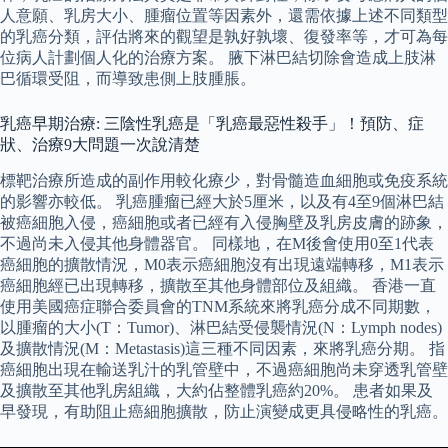
人意願、乳房大小、腫瘤位置等因素外，還需依據上述不同類型
的乳癌分類，評估將來的觀望是孰好孰壞、復發率等，才可為每
位病人計劃個人化的治療方案。 腋下淋巴結切除會造成上肢淋
巴循環受阻，而導致患側上肢腫脹。
乳癌早期治療: 三陰性乳癌是「乳癌最惡性殺手」！預防、症
狀、治療9大問題一次說清楚
標靶治療所造成的副作用較化療少，對骨髓造血細胞或免疫系統
的影響亦較低。 乳癌腫瘤已經大於5厘米，以及有4至9個淋巴結
被癌細胞入侵，癌細胞或者已經有入侵胸壁及乳房皮膚的跡象，
不過尚未入侵其他身體器官。 同樣地，在M後會使用0至1代表
癌細胞的擴散情況，M0表示癌細胞沒有出現遠端轉移，M1表示
癌細胞經已出現轉移，擴散至其他身體部位及組織。 香港一直
使用美國癌症聯合委員會的TNM系統來將乳癌分成不同期數，
以腫瘤的大小(T：Tumor)、淋巴結受侵襲情況(N：Lymph nodes)
及擴散情況(M：Metastasis)這三種不同因素，來將乳癌分期。 指
癌細胞出現在輸送乳汁的乳管壁中，不過癌細胞尚未穿透乳管壁
及擴散至其他乳房組織，大約佔整體乳癌約20%。 患者如果及
早發現，有助阻止癌細胞擴散，防止演變成更具侵略性的乳癌。