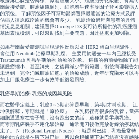
根據淋巴腺是否轉移、原發腫瘤大小、癌細胞分化級數、有無荷
爾蒙接受體、腫瘤組織類別、細胞增生速率等因子皆可影響病人
的預後。 了解預後因子可幫助醫師選擇最適當的治療方式及評
估病人復原或痊癒的機會有多少。 乳癌治療過程與患者的具體
情況息息相關，建議選擇Oncotype DX安可待所提供的乳癌腫瘤
基因表現檢測，可以幫助找到主要問題，因此益處更加明顯。
如果荷爾蒙受體測試呈現陽性反應以及 HER2 蛋白呈現陽性，
會使用 Neratinib 治療早期乳癌。 主要用於過去一年內已經接受
Trastuzumab 乳癌早期治療 治療的對象。 這樣的術前藥物除了能
讓腫瘤縮小、甚至消失，之後再減少手術範圍，術後病理報告如
未達到「完全消滅腫瘤細胞」的治療成績，近年研究顯示可以再
加上口服化療進一步有效降低復發風險。
乳癌早期治療: 乳癌的成因與風險
而在醫學定義上，乳癌0～3期都算是早期，第4期才叫晚期。 江
坤俊解釋，零期就是「原位癌」，在乳房裡有很多的乳管，當癌
細胞通通塞在管子裡，沒有跑出去的話，這種就是零期乳癌。
而零期乳癌幾乎不用化學治療，通常開刀後做完放射線治療就結
束了。 N（Regional Lymph Nodes）：就是淋巴結，乳癌最常轉
移的地方就是在腋下淋巴結，所以會根據腋下淋巴結有沒有轉移