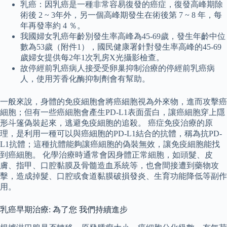
乳癌：因乳癌是一種非常容易復發的癌症，復發高峰期除
術後 2 ~ 3年外，另一個高峰期發生在術後第 7 ~ 8 年，每
年再發率約 4 ％。
我國婦女乳癌年齡別發生率高峰為45-69歲，發生年齡中位
數為53歲（附件1），國民健康署針對發生率高峰的45-69
歲婦女提供每2年1次乳房X光攝影檢查。
故停經前乳癌病人接受受卵巢抑制治療的停經前乳癌病
人，使用芳香化酶抑制劑會有幫助。
一般來說，身體的免疫細胞會將癌細胞視為外來物，進而攻擊癌
細胞；但有一些癌細胞會產生PD-L1表面蛋白，讓癌細胞穿上隱
形斗篷偽裝起來，逃避免疫細胞的追殺。 癌症免疫治療的原
理，是利用一種可以與癌細胞的PD-L1結合的抗體，稱為抗PD-
L1抗體；這種抗體能夠讓癌細胞的偽裝無效，讓免疫細胞能找
到癌細胞。 化學治療時通常會因身體正常細胞，如頭髮、皮
膚、指甲、口腔黏膜及骨髓造血系統等，也會間接遭到藥物攻
擊，造成掉髮、口腔或食道黏膜破損發炎、生育功能降低等副作
用。
乳癌早期治療: 為了您 我們持續進步