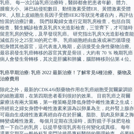
乳癌。 每一次討論乳癌治療時，醫師都會把患者年齡、體力、
腫瘤大小、淋巴結侵犯數目、動情激素受體ER、黃體激素受體
PR、人類上皮細胞生長因子受體HER2等狀況考慮在內，再評估
恰當的治療計畫。 我們鼓勵婦女進行定期乳房檢查，包括自我
檢查﹑醫生觸診檢查及乳房X光造影檢查，三管齊下，才可隨時
留意乳房的變化，及早發現乳癌。 研究指出乳房X光造影檢查能
減低百分之25至30的死亡率。 乳癌細胞經由血液或淋巴循環侵
犯身體其他器官，這代表進入晚期，必須接受全身性藥物治療。
最容易發生乳癌轉移的器官其實是骨頭，大約有 70 ％ 晚期乳癌
病人會發生骨轉移，其次是肝臟和肺臟，腦部轉移則佔第 4 位。
乳癌早期治療: 乳癌 2022 最新治療！了解常見6種治療、藥物及
治療費用
除此之外，最新的CDK4/6i類藥物作用在乳癌細胞受賀爾蒙調節
的細胞週期，在第四期患者看到很好的效果。 目前乳癌之荷爾
蒙療法有兩大策略，第一種策略是降低身體中雌性激素之生成：
停經前之婦女身體中雌性激素來源為以卵巢為主，此外腎上腺亦
可藉由生成雄性激素再經由存在於肝臟、脂肪、肌肉及卵巢之脢
轉變成雌性激素。 每個月定期在洗澡時，面對鏡子手抹肥皂檢
查一下自己的乳房，以提早發現乳房有任何變化或異樣。 每年
還要定期至一般外科乳房門診接受專科醫師的學理檢查，必要時