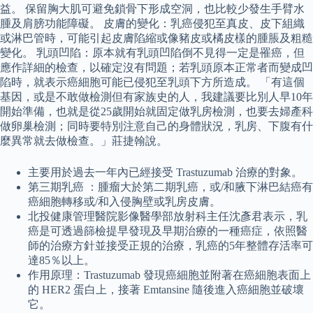
益。 保留胸大肌可避免鎖骨下形成空洞，也比較少發生手臂水
腫及肩膀功能障礙。 皮膚的變化：乳癌侵犯至真皮、皮下組織
或淋巴管時，可能引起皮膚陷縮或像豬皮或橘皮樣的腫脹及粗糙
變化。 乳頭凹陷：原本就有乳頭凹陷倒不見得一定是罹癌，但
應作詳細的檢查，以確定沒有問題；若乳頭原本正常者而變成凹
陷時，就表示癌細胞可能已侵犯至乳頭下方所造成。 「有這個
基因，或是不敢做檢測但有家族史的人，我建議要比別人早10年
開始準備，也就是從25歲開始就固定做乳房檢測，也要去婦產科
做卵巢檢測；同時要特別注意自己的身體狀況，乳房、下腹有什
麼異常就去做檢查。」莊捷翰說。
主要用於過去一年內已經接受 Trastuzumab 治療的對象。
第三期乳癌 ：腫瘤大於第二期乳癌，或/和腋下淋巴結癌有
癌細胞轉移或/和入侵胸壁或乳房皮膚。
北投健康管理醫院影像醫學部放射科主任沈彥君表示，乳
癌是可透過篩檢提早發現及早期治療的一種癌症，依照醫
師的治療方針並接受正規的治療，乳癌的5年整體存活率可
達85％以上。
作用原理：Trastuzumab 發現癌細胞並附著在癌細胞表面上
的 HER2 蛋白上，接著 Emtansine 隨後進入癌細胞並破壞
它。