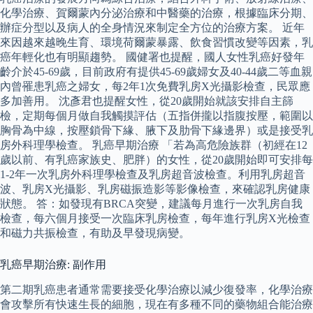
化學治療、賀爾蒙內分泌治療和中醫藥的治療，根據臨床分期、
辦症分型以及病人的全身情況來制定全方位的治療方案。 近年
來因越來越晚生育、環境荷爾蒙暴露、飲食習慣改變等因素，乳
癌年輕化也有明顯趨勢。 國健署也提醒，國人女性乳癌好發年
齡介於45-69歲，目前政府有提供45-69歲婦女及40-44歲二等血親
內曾罹患乳癌之婦女，每2年1次免費乳房X光攝影檢查，民眾應
多加善用。 沈彥君也提醒女性，從20歲開始就該安排自主篩
檢，定期每個月做自我觸摸評估（五指併攏以指腹按壓，範圍以
胸骨為中線，按壓鎖骨下緣、腋下及肋骨下緣邊界）或是接受乳
房外科理學檢查。 乳癌早期治療 「若為高危險族群（初經在12
歲以前、有乳癌家族史、肥胖）的女性，從20歲開始即可安排每
1-2年一次乳房外科理學檢查及乳房超音波檢查。利用乳房超音
波、乳房X光攝影、乳房磁振造影等影像檢查，來確認乳房健康
狀態。 答：如發現有BRCA突變，建議每月進行一次乳房自我
檢查，每六個月接受一次臨床乳房檢查，每年進行乳房X光檢查
和磁力共振檢查，有助及早發現病變。
乳癌早期治療: 副作用
第二期乳癌患者通常需要接受化學治療以減少復發率，化學治療
會攻擊所有快速生長的細胞，現在有多種不同的藥物組合能治療