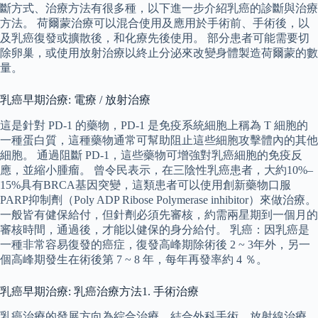
斷方式、治療方法有很多種，以下進一步介紹乳癌的診斷與治療
方法。 荷爾蒙治療可以混合使用及應用於手術前、手術後，以
及乳癌復發或擴散後，和化療先後使用。 部分患者可能需要切
除卵巢，或使用放射治療以終止分泌來改變身體製造荷爾蒙的數
量。
乳癌早期治療: 電療 / 放射治療
這是針對 PD-1 的藥物，PD-1 是免疫系統細胞上稱為 T 細胞的
一種蛋白質，這種藥物通常可幫助阻止這些細胞攻擊體內的其他
細胞。 通過阻斷 PD-1，這些藥物可增強對乳癌細胞的免疫反
應，並縮小腫瘤。 曾令民表示，在三陰性乳癌患者，大約10%–
15%具有BRCA基因突變，這類患者可以使用創新藥物口服
PARP抑制劑（Poly ADP Ribose Polymerase inhibitor）來做治療。
一般皆有健保給付，但針劑必須先審核，約需兩星期到一個月的
審核時間，通過後，才能以健保的身分給付。 乳癌：因乳癌是
一種非常容易復發的癌症，復發高峰期除術後 2 ~ 3年外，另一
個高峰期發生在術後第 7 ~ 8 年，每年再發率約 4 ％。
乳癌早期治療: 乳癌治療方法1. 手術治療
乳癌治療的發展方向為綜合治療，結合外科手術、放射線治療、