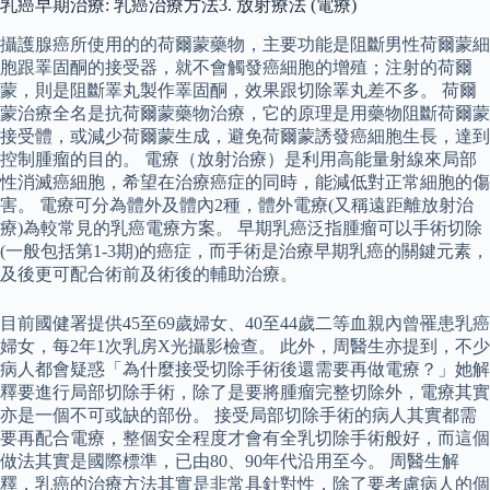
乳癌早期治療: 乳癌治療方法3. 放射療法 (電療)
攝護腺癌所使用的的荷爾蒙藥物，主要功能是阻斷男性荷爾蒙細
胞跟睪固酮的接受器，就不會觸發癌細胞的增殖；注射的荷爾
蒙，則是阻斷睪丸製作睪固酮，效果跟切除睪丸差不多。 荷爾
蒙治療全名是抗荷爾蒙藥物治療，它的原理是用藥物阻斷荷爾蒙
接受體，或減少荷爾蒙生成，避免荷爾蒙誘發癌細胞生長，達到
控制腫瘤的目的。 電療（放射治療）是利用高能量射線來局部
性消滅癌細胞，希望在治療癌症的同時，能減低對正常細胞的傷
害。 電療可分為體外及體內2種，體外電療(又稱遠距離放射治
療)為較常見的乳癌電療方案。 早期乳癌泛指腫瘤可以手術切除
(一般包括第1-3期)的癌症，而手術是治療早期乳癌的關鍵元素，
及後更可配合術前及術後的輔助治療。
目前國健署提供45至69歲婦女、40至44歲二等血親內曾罹患乳癌
婦女，每2年1次乳房X光攝影檢查。 此外，周醫生亦提到，不少
病人都會疑惑「為什麼接受切除手術後還需要再做電療？」她解
釋要進行局部切除手術，除了是要將腫瘤完整切除外，電療其實
亦是一個不可或缺的部份。 接受局部切除手術的病人其實都需
要再配合電療，整個安全程度才會有全乳切除手術般好，而這個
做法其實是國際標準，已由80、90年代沿用至今。 周醫生解
釋，乳癌的治療方法其實是非常具針對性，除了要考慮病人的個