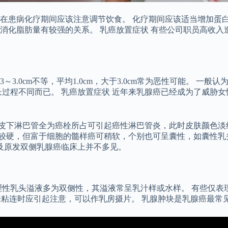
在患病化疗期间应该注意调节饮食。 化疗期间应该适当增加蛋白
消化脂肪量有较强的关系。 乳癌放置症状 有些公司职员高收入
～3.0cm不等，平均1.0cm，大于3.0cm常为恶性可能。 
长过程不同而已。 乳癌放置症状 近年来乳腺癌已经成为了威胁
其皮下淋巴管全为癌栓所占可引起癌性淋巴管炎，此时皮肤颜色
地较硬，但富于细胞的髓样癌可稍软，个别也可呈囊性，如囊性乳
及原发双侧乳腺癌临床上并不多见。
理性乳头溢液多为双侧性，其溢液常呈乳汁样或水样。 有些仅表
肤粘连时应引起注意，可以作乳房摄片。 乳腺肿块是乳腺癌最常