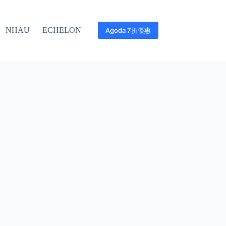
NHAU
ECHELON
Agoda 7折優惠