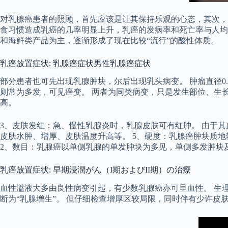
对乳腺癌患者的照顾，首先应该是让其保持乐观的心态，其次，
食习惯造成乳癌的几率明显上升，乳癌的发病率和死亡率与人均
和海鲜类产品为主，逐渐形成了现在比较“流行”的酸性体质。
乳癌放置症状: 乳腺癌症状男性乳腺癌症状
部分患者也可先出现乳腺肿块，尔后出现乳头病变。 肿瘤直径0.3
则常为多发，可见癌变。 两者为同类病变，只是发生部位、生
高。
3、皮肤发红：急、慢性乳腺炎时，乳腺皮肤可有红肿。 由于
皮肤水肿、增厚、皮肤温度升高等。 5、硬度：乳腺癌肿块质
2、数目：乳腺癌以单侧乳腺的单发肿块为多见，单侧多发肿块
乳癌放置症状: 早期浸潤がん（I期およびII期）の治療
血性溢液大多由良性病变引起，有少数乳腺癌亦可呈血性。 生
断为“乳腺增生”。 但仔细检查增厚区较局限，同时伴有少许皮