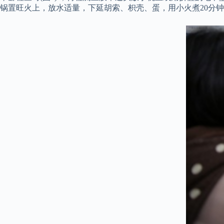
锅置旺火上，放水适量，下延胡索、枳壳、蛋，用小火煮20分