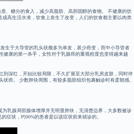
质、糖分的食入，减少高脂肪、高胆固醇的食物。 不健康的饮
造成高生活水准，饮食上发生了改变，人们的饮食都主要以肉类
一般认为发生于大导管的乳头状瘤多为单发，甚少癌变，而中小导管者
女性健康的第一杀手，女性对于乳腺癌的重视程度也变得越来越
淡红到深红，开始比较局限，不久扩展至大部分乳房皮肤，同时伴
头状癌。 少数肿块周围，有较多脂肪组织包裹触诊时有柔韧感。
现为乳腺局部腺体增厚并无明显肿块，无清楚边界，大多数被诊
见的症状，约90%的患者是以该症状前来就诊的。