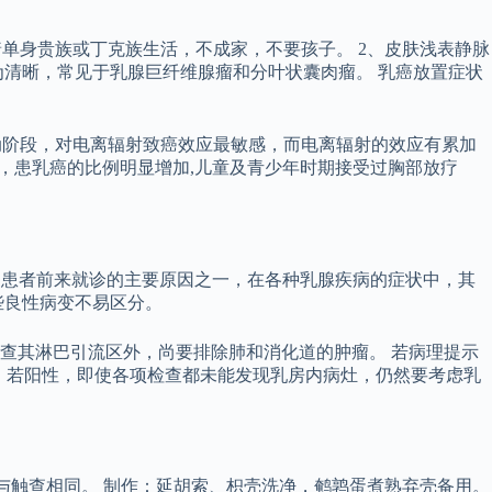
单身贵族或丁克族生活，不成家，不要孩子。 2、皮肤浅表静脉
清晰，常见于乳腺巨纤维腺瘤和分叶状囊肉瘤。 乳癌放置症状
动阶段，对电离辐射致癌效应最敏感，而电离辐射的效应有累加
，患乳癌的比例明显增加,儿童及青少年时期接受过胸部放疗
的患者前来就诊的主要原因之一，在各种乳腺疾病的症状中，其
些良性病变不易区分。
查其淋巴引流区外，尚要排除肺和消化道的肿瘤。 若病理提示
定，若阳性，即使各项检查都未能发现乳房内病灶，仍然要考虑乳
法与触查相同。 制作：延胡索、枳壳洗净，鹌鹑蛋煮熟弃壳备用。