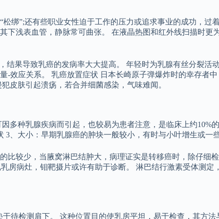
松绑”;还有些职业女性迫于工作的压力或追求事业的成功，过着
其下浅表血管，静脉常可曲张。 在液晶热图和红外线扫描时更为
惯，结果导致乳癌的发病率大大提高。 年轻时为乳腺有丝分裂活
-效应关系。 乳癌放置症状 日本长崎原子弹爆炸时的幸存者中
侵犯皮肤引起溃疡，若合并细菌感染，气味难闻。
可因多种乳腺疾病而引起，也较易为患者注意，是临床上约10%
状 3、大小：早期乳腺癌的肿块一般较小，有时与小叶增生或一
的比较少，当腋窝淋巴结肿大，病理证实是转移癌时，除仔细检
发现乳房病灶，钼靶摄片或许有助于诊断。 淋巴结行激素受体测
巾垫于待检测肩下。 这种位置目的使乳房平坦，易于检查，其方