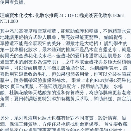
使用零負擔。
理膚寶水化妝水: 化妝水推薦23：DHC 極光淡斑化妝水180ml，
NT.1,080
其中添加高濃度積雪草精萃，能幫助修護和穩膚，不過精華水質
地建議用輕拍方式帶入肌膚，明亮效果能更驚艷。 編輯覺得，
單擦還不能完全展現它的美好，濕敷才是大絕招！ 說到學生的
第一款專櫃化妝水，最常聽到的推薦不是品木宣言靈芝水，就是
契爾氏的金盞花化妝水吧～金盞花的愛用者通常以油肌居多（喜
愛靈芝水的網友多為偏乾肌），之中萃取金盞花與多種天然植物
精華，可以舒緩肌膚與平衡肌膚油脂分泌。 油肌編輯表示，最
喜歡用它濕敷收斂毛孔，但如果想節省用量，也可以分裝在噴霧
瓶中，隨身攜帶幫臉蛋保濕補水。 限量上市的REN鮮果C亮采化
妝水 夏日特調版，不僅延續經典配方，採用結合乳酸、水楊
酸、杜鵑花酸等天然酸類的溫和保養成分，為臉部肌膚更新老廢
角質；夏日特調版更特別添加有機黃瓜萃取，幫助舒緩、鎮定肌
膚。
另外，系列乳液與化妝水也都有針對不同膚質，設計清爽、滋
潤、保濕三種質地，方便任君挑選找到命定保養。 首先要收藏
的就是來自皮膚調理專家理膚寶水的B5全面修復保濕化妝水！