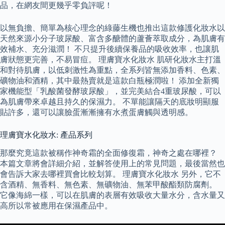
品，在網友間更幾乎零負評呢！
以無負擔、簡單為核心理念的綠藤生機也推出這款修護化妝水以
天然來源小分子玻尿酸、富含多醣體的蘆薈萃取成分，為肌膚有
效補水、充分滋潤！ 不只提升後續保養品的吸收效率，也讓肌
膚狀態更完善，不易冒痘。 理膚寶水化妝水 肌研化妝水主打溫
和對待肌膚，以低刺激性為重點，全系列皆無添加香料、色素、
礦物油和酒精，其中最熱賣就是這款白瓶極潤啦！ 添加全新獨
家機能型「乳酸菌發酵玻尿酸」，並完美結合4重玻尿酸，可以
為肌膚帶來卓越且持久的保濕力。 不單能讓隔天的底妝明顯服
貼許多，還可以讓臉蛋漸漸擁有水煮蛋膚觸與透明感。
理膚寶水化妝水: 產品系列
那麼究竟這款被稱作神奇霜的全面修復霜，神奇之處在哪裡？
本篇文章將會詳細介紹，並解答使用上的常見問題，最後當然也
會告訴大家去哪裡買會比較划算。 理膚寶水化妝水 另外，它不
含酒精、無香料、無色素、無礦物油、無苯甲酸酯類防腐劑。
它像海綿一樣，可以在肌膚的表層有效吸收大量水分，含水量又
高所以常被應用在保濕產品中。