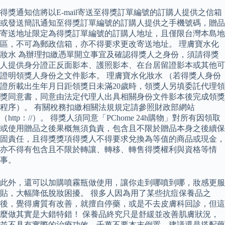
得獎通知信將以E-mail寄送至得獎訂單編號的訂購人提供之信箱
或發送簡訊通知至得獎訂單編號的訂購人提供之手機號碼，贈品
寄送地址限定為得獎訂單編號的訂購人地址，且僅限台灣本島地
區，不可為郵政信箱，亦不得要求更改寄送地址。 理膚寶水化
妝水 為辦理扣繳憑單開立事宜及確認得獎人之身份，須請得獎
人提供身分證正反面影本、護照影本、在台居留證影本或其他可
證明領獎人身份之文件影本。 理膚寶水化妝水 （若得獎人身份
證所載出生年月日距領獎日未滿20歲時，領獎人另填委託代理領
獎同意書，同意由法定代理人出具相關身份文件影本後完成領獎
程序）。 有關稅務扣繳相關法規規定請參照財政部網站
（http：//）。 得獎人須同意「PChome 24h購物」對所有因領取
或使用贈品之後果概無須負責，包含且不限於贈品本身之後續保
固責任，且得獎獎項得獎人不得要求兌換為等值的商品或現金，
亦不得有包含且不限於轉讓、轉移、轉售得獎權利與資格等情
事。
此外，還可以加購噴霧瓶做使用，讓你走到哪噴到哪，妝感更服
貼，大幅降低脫妝困擾。 很多人因為用了某些抗痘保養品之
後，覺得膚質有改善，就擅自停藥，或是不去皮膚科回診，但這
麼做其實是大錯特錯！ 保養品終究只是舒緩並改善肌膚狀況，
並不具有實際的治療功效，千萬不要本末倒置，建議還是搭配藥