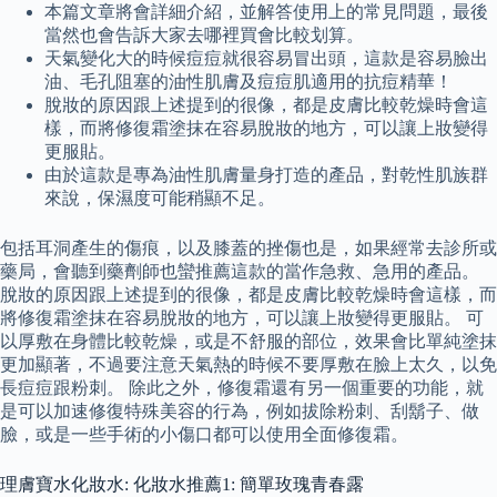
本篇文章將會詳細介紹，並解答使用上的常見問題，最後
當然也會告訴大家去哪裡買會比較划算。
天氣變化大的時候痘痘就很容易冒出頭，這款是容易臉出
油、毛孔阻塞的油性肌膚及痘痘肌適用的抗痘精華！
脫妝的原因跟上述提到的很像，都是皮膚比較乾燥時會這
樣，而將修復霜塗抹在容易脫妝的地方，可以讓上妝變得
更服貼。
由於這款是專為油性肌膚量身打造的產品，對乾性肌族群
來說，保濕度可能稍顯不足。
包括耳洞產生的傷痕，以及膝蓋的挫傷也是，如果經常去診所或
藥局，會聽到藥劑師也蠻推薦這款的當作急救、急用的產品。
脫妝的原因跟上述提到的很像，都是皮膚比較乾燥時會這樣，而
將修復霜塗抹在容易脫妝的地方，可以讓上妝變得更服貼。 可
以厚敷在身體比較乾燥，或是不舒服的部位，效果會比單純塗抹
更加顯著，不過要注意天氣熱的時候不要厚敷在臉上太久，以免
長痘痘跟粉刺。 除此之外，修復霜還有另一個重要的功能，就
是可以加速修復特殊美容的行為，例如拔除粉刺、刮鬍子、做
臉，或是一些手術的小傷口都可以使用全面修復霜。
理膚寶水化妝水: 化妝水推薦1: 簡單玫瑰青春露