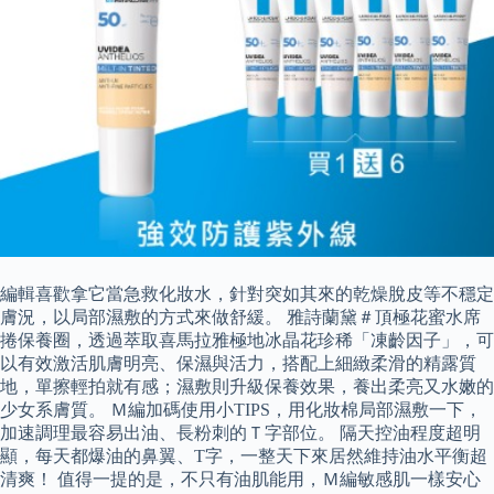
編輯喜歡拿它當急救化妝水，針對突如其來的乾燥脫皮等不穩定
膚況，以局部濕敷的方式來做舒緩。 雅詩蘭黛＃頂極花蜜水席
捲保養圈，透過萃取喜馬拉雅極地冰晶花珍稀「凍齡因子」，可
以有效激活肌膚明亮、保濕與活力，搭配上細緻柔滑的精露質
地，單擦輕拍就有感；濕敷則升級保養效果，養出柔亮又水嫩的
少女系膚質。 Ｍ編加碼使用小TIPS，用化妝棉局部濕敷一下，
加速調理最容易出油、長粉刺的Ｔ字部位。 隔天控油程度超明
顯，每天都爆油的鼻翼、T字，一整天下來居然維持油水平衡超
清爽！ 值得一提的是，不只有油肌能用，Ｍ編敏感肌一樣安心