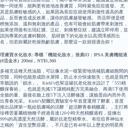
物一同使用，能夠更有效地改善膚質，同時避免痘痘復發。 尤
其是肌膚較敏感的人，如果因為長痘痘就使用刺激性過高的產
品，反而會造成反效果，讓你的肌膚越發敏感。 而且即便是標
榜無添加、溫和無刺激的產品，也有可能會給肌膚帶來刺激性，
如果使用後有出現紅腫、泛紅、刺痛整症狀，建議立即停用，並
諮詢專業的皮膚科醫師。 肌研旗下的化妝水以高潤澤感而出
名，但若妳屬於乾燥熟齡肌膚，那麼這一款就很適合妳！
理膚寶水化妝水: 專櫃「機能化妝水」推薦03：IPSA 美膚機能液
(#流金水) 200ml，NT$1,360
多補充這種天然油脂，可以像水泥一樣緊密地填補肌膚細胞間的
空隙，同時也能形成防水屏障，防止水分快速散失；也就是我們
常聽說的「鎖水」。 Kiehl’s也幫這罐抗老化妝水設計了「555精
釀保養術」，也就是先搖5下讓精純配方完美融合、再滴5下使用
全臉的量、最後在臉上按5下注入活酵修護，讓臉蛋由內而外亮
出青春光采。 Kiehl’s契爾氏實驗室今年首度運用了酵素，首度
推出品牌第一瓶給肌膚喝的活酵「超活酵青春精釀露」，主打將
珍稀蕓薹屬植物種子經過長達120小時天然精釀過程，提煉出
99%的高濃度天然活酵，屬於抗老型精華水。 有痘痘界神仙水
之稱的「資生堂艷容露」，不只是已有40年以上歷史的明星商