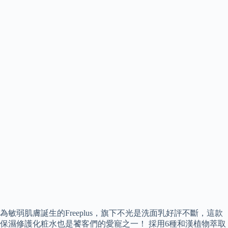
為敏弱肌膚誕生的Freeplus，旗下不光是洗面乳好評不斷，這款
保濕修護化粧水也是饕客們的愛寵之一！ 採用6種和漢植物萃取