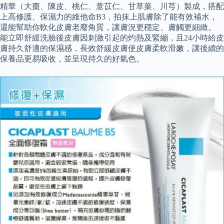
精華（大棗、陳皮、桃仁、薏苡仁、甘草葉、川芎）製成，搭配
上高修護、保濕力的維他命B3，拍抹上肌膚除了能有效補水，
還能幫助你軟化皮膚老廢角質，讓膚況更穩定、膚觸更細緻。
能立即舒緩洗臉後皮膚因刺激引起的灼熱及緊繃，且24小時給皮
膚持久舒適的保濕感，長效舒緩皮膚使皮膚柔軟滑嫩，讓後續的
保養品更易吸收，並呈現持久的好氣色。