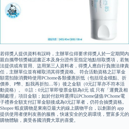
若得獎人提供資料有誤時，主辦單位得要求得獎人於一定期間內
親自攜帶領獎確認書正本及身分證件至指定地點領取獎項，若無
法提供或有冒用、盜用第三人資料者，得獎人應自行負擔法律責
任，主辦單位並有權取消其得獎資格。 符合活動資格之訂單金
額需扣除消費時使用PChome各類優惠折抵（包括現金積點、折
價券、P幣、點我再折扣…等）後之金額（0元訂單亦不符本活
動資格）。 ※註：0元訂單即發票金額為0元 或 只有「運費及相
關處理」項目金額；如於付款時選擇以PChome儲值/PChome電
子禮券全額支付訂單金額後成為0元訂單者，仍符合抽獎資格。
Shopee 蝦皮購物是東南亞最大的線上購物平台，以創新的 app
提供使用者便利友善的服務，快速安全的交易環境，豐富多元的
購物體驗，廣受各國消費大眾的喜愛。