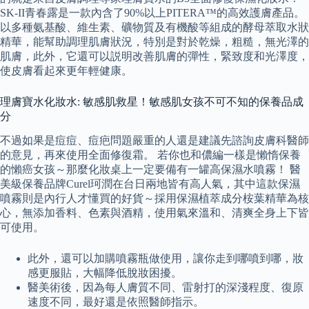
SK-II青春露是一款內含了90%以上PITERA™的高效護膚產品。
以多種氨基酸、維生素、礦物質及有機酸等組成的酵母萃取水狀
精華，能幫助調理肌膚狀況，特別是對於乾燥，粗糙，無光澤的
肌膚，此外，它還可以説明改善肌膚的彈性，緊致度和光澤度，
使皮膚看起來更年輕健康。
理膚寶水化妝水: 敏感肌救星！敏感肌女孩不可不知的保養品成
分
不過如果是痘痘、痘疤問題嚴重的人還是建議先諮詢皮膚科醫師
的意見，再來使用全面修復霜。 若你也和儂編一樣是懶惰保養
的懶癌女孩～那麼化妝桌上一定要備有一罐高保濕水噴霧！ 醫
美級保養品牌Curel珂潤在台日兩地皆有高人氣，其中這款保濕
噴霧則是內行人才懂買的好貨～採用保濕植萃成分桉葉精華為核
心，無添加香料、色素與酒精，使用氣來溫和、清爽全身上下皆
可使用。
此外，還可以加購噴霧瓶做使用，讓你走到哪噴到哪，妝
感更服貼，大幅降低脫妝困擾。
醫美術後，因為每人膚質不同、雷射打的深淺程度、復原
速度不同，最好還是依照醫師指示。