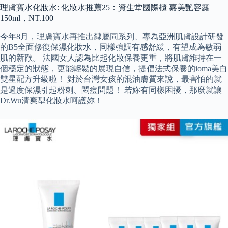
理膚寶水化妝水: 化妝水推薦25：資生堂國際櫃 嘉美艷容露
150ml，NT.100
今年8月，理膚寶水再推出隸屬同系列、專為亞洲肌膚設計研發
的B5全面修復保濕化妝水，同樣強調有感舒緩，有望成為敏弱
肌的新歡。 法國女人認為比起化妝保養更重，將肌膚維持在一
個穩定的狀態，更能輕鬆的展現自信，提倡法式保養的ioma美白
雙星配方升級啦！ 對於台灣女孩的混油膚質來說，最害怕的就
是過度保濕引起粉刺、悶痘問題！ 若妳有同樣困擾，那麼就讓
Dr.Wu清爽型化妝水呵護妳！