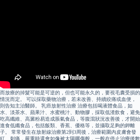
而放療的掉髮可能是可逆的，但也可能永久的，要視毛囊受損的
情況而定。 可以採取藥物治療，若未改善、持續絞痛或血便，
則告知主治醫師。 乳癌放射性治療 治療包括喝液體食品，如
水、淡茶水、蘋果汁、水蜜桃汁、動物膠，採取低渣飲食，避免
吃高纖維、高澱粉易造成脹氣食品，等腹瀉狀況改善後，才開始
進食低纖食品，包括飯類、香蕉、優格等，並攝取足夠的鉀離
子。 常常發生在放射線治療第2到3周後，治療範圍內皮膚會發
紅、刺痛，嚴重時還會如像被太陽曬傷般，一般在停止治療後數