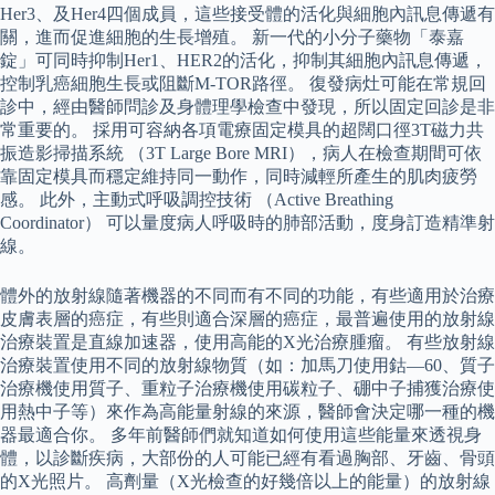
Her3、及Her4四個成員，這些接受體的活化與細胞內訊息傳遞有
關，進而促進細胞的生長增殖。 新一代的小分子藥物「泰嘉
錠」可同時抑制Her1、HER2的活化，抑制其細胞內訊息傳遞，
控制乳癌細胞生長或阻斷M-TOR路徑。 復發病灶可能在常規回
診中，經由醫師問診及身體理學檢查中發現，所以固定回診是非
常重要的。 採用可容納各項電療固定模具的超闊口徑3T磁力共
振造影掃描系統 （3T Large Bore MRI），病人在檢查期間可依
靠固定模具而穩定維持同一動作，同時減輕所產生的肌肉疲勞
感。 此外，主動式呼吸調控技術 （Active Breathing
Coordinator） 可以量度病人呼吸時的肺部活動，度身訂造精準射
線。
體外的放射線隨著機器的不同而有不同的功能，有些適用於治療
皮膚表層的癌症，有些則適合深層的癌症，最普遍使用的放射線
治療裝置是直線加速器，使用高能的X光治療腫瘤。 有些放射線
治療裝置使用不同的放射線物質（如：加馬刀使用鈷—60、質子
治療機使用質子、重粒子治療機使用碳粒子、硼中子捕獲治療使
用熱中子等）來作為高能量射線的來源，醫師會決定哪一種的機
器最適合你。 多年前醫師們就知道如何使用這些能量來透視身
體，以診斷疾病，大部份的人可能已經有看過胸部、牙齒、骨頭
的X光照片。 高劑量（X光檢查的好幾倍以上的能量）的放射線