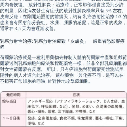
周內會恢復。 放射性肺炎：治療時，正常肺部僅會接受到少許
的劑量，因此病友發生有症狀的放射性肺炎機率只有 5% 左右。
皮膚反應：在剛開始照射的前幾天，約有 乳癌放射性治療 1/3 的
患者會有照射部分變紅、水腫、腫脹的感覺，這是正常的現象，
通常在 3-5 天內會逐漸改善。
乳癌放射性治療: 乳癌放射治療致「皮膚炎」 嚴重者恐影響療
程
荷爾蒙治療就是一種利用藥物去抑制人體的荷爾蒙生產和阻截荷
爾蒙送到乳癌細胞的療法和標靶藥物一樣，並非全部乳癌細胞都
對女性荷爾蒙有反應。 所以，只有癌細胞對荷爾蒙受體測試呈
陽性的病人才適合此治療。 這些藥物，與化療不同，是可以在
不損害正常細胞的同時, 針對性地攻擊癌細胞。