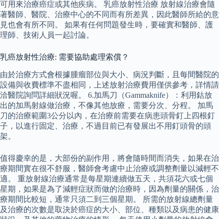
可用來治療癌症或其他疾病。 乳癌放射性治療 放射線治療會隨
著醫師、醫院、治療中心的不同而有所差異，因此醫師所給的意
見也會有所不同。 如果有任何問題發生時，要確實和醫師、護
理師、技術人員一起討論。
乳癌放射性治療: 需要協助處理索償？
由於治療方式會根據腫瘤部位與大小、病況判斷，且每間醫院的
設備與收費標準不盡相同，上述放射治療費用僅供參考，詳情請
洽醫院詢問詳細狀況喔。 6.加馬刀（Gammaknife）：利用鈷放
出的加馬射線做治療，不像其他放療，需要分次、分程。 加馬
刀的治療範圍3公分以內，在治療前需要在病患頭骨釘上四根釘
子，以進行固定、治療，不過目前已有發展出不用釘頭骨的頭
架。
值得慶幸的是，大部份的副作用，將會隨時間而消失，如果在治
療期間實在很不舒服，醫師會考慮中止治療或調整劑量以減輕不
適。 重放射線治療通常是每星期連續做五天，共須花六或七個
星期，如果是為了減輕症狀而做的治療時，因為劑量的關係，治
療期間比較短，通常只須二到三個星期。 所需的放射線總劑量
及治療的次數是取決於癌症的大小、部位、種類以及病患的健康