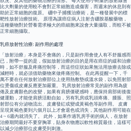
狀況、及其他的藥物治療的情形。 每天使用小劑量的放射線會
比大劑量的使用較不會對正常細胞造成傷害，而週末的休息則有
助於正常細胞的復原。 硼中子捕獲治療術，是一種發展中的標
靶性放射治療技術。 原理為讓癌症病人注射含硼胺基酸藥物，
這種藥物對於營養需求極大的癌細胞來說會大量攝取，而較不被
正常細胞攝取。
乳癌放射性治療: 副作用的處理
「放射治療」本身是不會痛的，只是副作用會使人有不舒服感而
已，附帶一提的是，假如放射治療的目的是用在癌症的緩和治療
時，如不舒服及疼痛控制等，而這些症狀如果無法用放療去除或
減輕時，就必須借助藥物來做疼痛控制。 在此再提醒一下，千
萬不要在任何放射治療部位上使用熱敷墊或溫水袋，以免照射部
位燙傷或皮膚反應更加嚴重。 乳房放射治療常見的副作用為疲
倦及皮膚顏色的改變，如果有肩膀僵硬感時，應保持肩部術後復
健運動，才能使肩膀活動自如，另有乳房或乳頭疼痛、腫脹、照
射部位有分泌物流出、皮膚發紅或變成黃褐色等副作用。 皮膚
呈現黃褐色要到六個月以上才會退色或消失，其他副作用可能在
4 ~ 6週內就消失了。 此外，如果作過乳房手術的病人，在放射
治療期間最好不要穿胸罩，貼身衣物應以軟性棉質最佳，這樣可
以減少治療部位皮膚受到刺激。