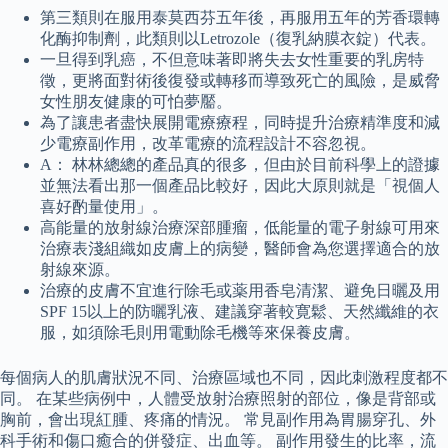
第三類則在服用泰莫西芬五年後，再服用五年的芳香環轉
化酶抑制劑，此類則以Letrozole（復乳納膜衣錠）代表。
一旦得到乳癌，不但意味著即將失去女性重要的乳房特
徵，更將面對術後復發或轉移而導致死亡的風險，是威脅
女性朋友健康的可怕夢靨。
為了讓患者盡快展開電療療程，同時提升治療精準度和減
少電療副作用，改革電療的流程設計不容忽視。
A： 林林總總的產品真的很多，但由於目前科學上的證據
並無法看出那一個產品比較好，因此大原則就是「視個人
喜好酌量使用」。
高能量的放射線治療深部腫瘤，低能量的電子射線可用來
治療表淺組織如皮膚上的病變，醫師會為您選擇適合的放
射線來源。
治療的皮膚不宜進行除毛或薬用香皂清潔、避免日曬及用
SPF 15以上的防曬乳液、建議穿著較寛鬆、天然纖維的衣
服，如須除毛則用電動除毛機等來保養皮膚。
每個病人的肌膚狀況不同、治療區域也不同，因此刺激程度都不
同。 在某些病例中，人體受放射治療照射的部位，像是背部或
胸前，會出現紅腫、疼痛的情況。 常見副作用為胃腸穿孔、外
科手術和傷口癒合的併發症、出血等。 副作用發生的比率，流