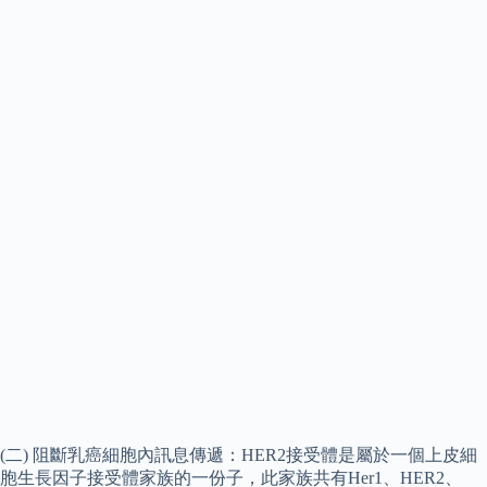
(二) 阻斷乳癌細胞內訊息傳遞：HER2接受體是屬於一個上皮細
胞生長因子接受體家族的一份子，此家族共有Her1、HER2、