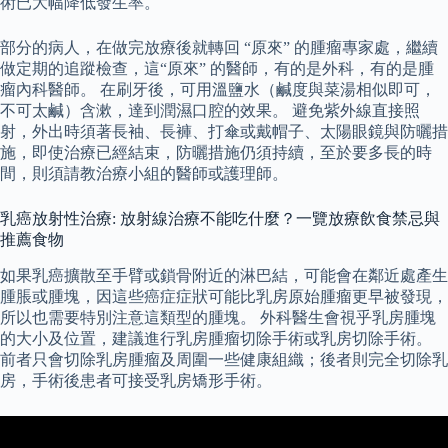
術已大幅降低發生率。
部分的病人，在做完放療後就轉回 “原來” 的腫瘤專家處，繼續
做定期的追蹤檢查，這“原來” 的醫師，有的是外科，有的是腫
瘤內科醫師。 在刷牙後，可用溫鹽水（鹹度與菜湯相似即可，
不可太鹹）含漱，達到潤濕口腔的效果。 避免紫外線直接照
射，外出時須著長袖、長褲、打傘或戴帽子、太陽眼鏡與防曬措
施，即使治療已經結束，防曬措施仍須持續，至於要多長的時
間，則須請教治療小組的醫師或護理師。
乳癌放射性治療: 放射線治療不能吃什麼？一覽放療飲食禁忌與
推薦食物
如果乳癌擴散至手臂或鎖骨附近的淋巴結，可能會在鄰近處產生
腫脹或腫塊，因這些癌症症狀可能比乳房原始腫瘤更早被發現，
所以也需要特別注意這類型的腫塊。 外科醫生會視乎乳房腫塊
的大小及位置，建議進行乳房腫瘤切除手術或乳房切除手術。
前者只會切除乳房腫瘤及周圍一些健康組織；後者則完全切除乳
房，手術後患者可接受乳房矯形手術。