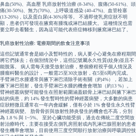
鼻血(50%)、高血壓 乳癌放射性治療 (8-34%)、腹痛(50-61%)、頭
痛(30-50%)、無力(70%)、上呼吸道感染 (40-47%)、血管栓塞
(13-26%)，以及蛋白尿(4-36%)等等。 不過即使乳房症狀不明
顯，患者仍可發現在腋窩有腫塊或淋巴結腫大。 這種情況也需
要立即去看醫生，因為這可能代表癌症轉移到腋窩淋巴結了。
乳癌放射性治療: 電療期間的飲食注意事項
這些記號通常會是細小及暫時性的，病人要小心避免在療程期間
將它們抹去；在個別情況中，這些記號屬永久性質(紋身)並且不
能脫落。 病人需每天接受放射治療，整個療程視乎個人情況及
腫瘤科醫生的設計，一般需25至30次放射，在5至6周內完成。
手臂淋巴水腫通常與腋下淋巴清除手術有關（約4%），若加上
腋下淋巴照射，發生手臂淋巴水腫的機會會增加（約13 %）。
臂神經叢病變可能發生在照射範圍涵蓋鎖骨上淋巴結與腋下淋巴
結的病患，約 14% 發生暫時性的臂神經叢病變，大多數的病患
症狀輕微且通常在一年內會緩解，僅有小於 1% 會發生永久性臂
神經叢病變。 肋骨骨折與放射性肺炎發生的機會也不高，分別
為 1.8 % 與 1~5%。 至於心臟功能受損，過去在傳統二度空間放
射治療時代，主要在接受左側乳房照射或內乳淋巴腺照射的患者
發生機率會增加，目前使用三度空間順行放射治療與呼吸調控技