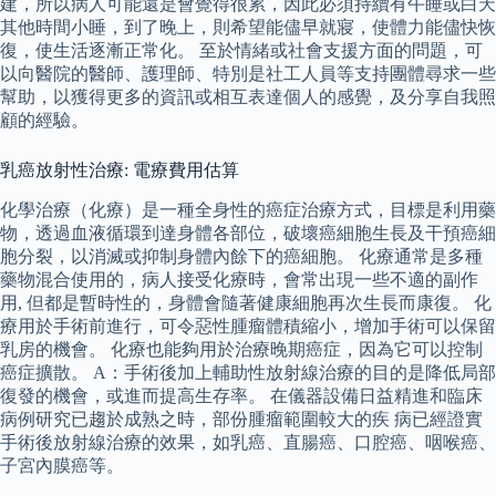
建，所以病人可能還是會覺得很累，因此必須持續有午睡或白天
其他時間小睡，到了晚上，則希望能儘早就寢，使體力能儘快恢
復，使生活逐漸正常化。 至於情緒或社會支援方面的問題，可
以向醫院的醫師、護理師、特別是社工人員等支持團體尋求一些
幫助，以獲得更多的資訊或相互表達個人的感覺，及分享自我照
顧的經驗。
乳癌放射性治療: 電療費用估算
化學治療（化療）是一種全身性的癌症治療方式，目標是利用藥
物，透過血液循環到達身體各部位，破壞癌細胞生長及干預癌細
胞分裂，以消滅或抑制身體內餘下的癌細胞。 化療通常是多種
藥物混合使用的，病人接受化療時，會常出現一些不適的副作
用, 但都是暫時性的，身體會隨著健康細胞再次生長而康復。 化
療用於手術前進行，可令惡性腫瘤體積縮小，增加手術可以保留
乳房的機會。 化療也能夠用於治療晚期癌症，因為它可以控制
癌症擴散。 A：手術後加上輔助性放射線治療的目的是降低局部
復發的機會，或進而提高生存率。 在儀器設備日益精進和臨床
病例研究已趨於成熟之時，部份腫瘤範圍較大的疾 病已經證實
手術後放射線治療的效果，如乳癌、直腸癌、口腔癌、咽喉癌、
子宮內膜癌等。