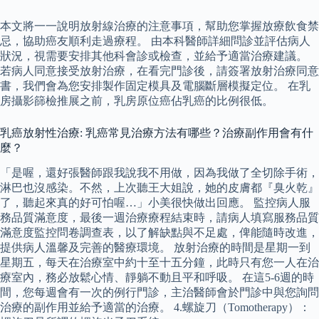
本文將一一說明放射線治療的注意事項，幫助您掌握放療飲食禁
忌，協助癌友順利走過療程。 由本科醫師詳細問診並評估病人
狀況，視需要安排其他科會診或檢查，並給予適當治療建議。
若病人同意接受放射治療，在看完門診後，請簽署放射治療同意
書，我們會為您安排製作固定模具及電腦斷層模擬定位。 在乳
房攝影篩檢推展之前，乳房原位癌佔乳癌的比例很低。
乳癌放射性治療: 乳癌常見治療方法有哪些？治療副作用會有什
麼？
「是喔，還好張醫師跟我說我不用做，因為我做了全切除手術，
淋巴也沒感染。不然，上次聽王大姐說，她的皮膚都『臭火乾』
了，聽起來真的好可怕喔…」小美很快做出回應。 監控病人服
務品質滿意度，最後一週治療療程結束時，請病人填寫服務品質
滿意度監控問卷調查表，以了解缺點與不足處，俾能隨時改進，
提供病人溫馨及完善的醫療環境。 放射治療的時間是星期一到
星期五，每天在治療室中約十至十五分鐘，此時只有您一人在治
療室內，務必放鬆心情、靜躺不動且平和呼吸。 在這5-6週的時
間，您每週會有一次的例行門診，主治醫師會於門診中與您詢問
治療的副作用並給予適當的治療。 4.螺旋刀（Tomotherapy）：