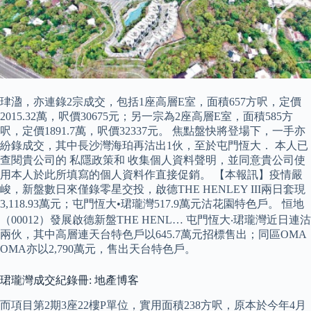
珒溋，亦連錄2宗成交，包括1座高層E室，面積657方呎，定價
2015.32萬，呎價30675元；另一宗為2座高層E室，面積585方
呎，定價1891.7萬，呎價32337元。 焦點盤快將登場下，一手亦
紛錄成交，其中長沙灣海珀再沽出1伙，至於屯門恆大． 本人已
查閱貴公司的 私隱政策和 收集個人資料聲明，並同意貴公司使
用本人於此所填寫的個人資料作直接促銷。 【本報訊】疫情嚴
峻，新盤數日來僅錄零星交投，啟德THE HENLEY III兩日套現
3,118.93萬元；屯門恆大•珺瓏灣517.9萬元沽花園特色戶。 恒地
（00012）發展啟德新盤THE HENL… 屯門恆大‧珺瓏灣近日連沽
兩伙，其中高層連天台特色戶以645.7萬元招標售出；同區OMA
OMA亦以2,790萬元，售出天台特色戶。
珺瓏灣成交紀錄冊: 地產博客
而項目第2期3座22樓P單位，實用面積238方呎，原本於今年4月