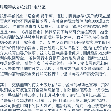
珺瓏灣成交紀錄冊: 屯門區
該盤早前推出「迎金虎 賞千萬」活動，購買該盤3房戶或獨立屋
買家可獲贈不同數量抽獎券，有機會奪得該盤估值約1000萬3房
單位。 早前驚傳青衣大型屋苑「灝景灣」管理公司收錯管理費
足足20年，《胡‧說樓市》編輯部花了時間研究過往案例，始發
現相關情況隨時發生於你跟我的屋苑之中。 政府不久前公布簡
約公屋選址，究竟港、九、新界位置在哪? 因受影響客戶要取回
託管於律師行的資金，需要經過冗長法律程序，包括由接管的中
介人核實由客戶款項，並向法庭申請授權解凍，因此難以在短時
間內取回資金。 若律師行本身帳戶沒有足夠資金，隨時也無法
獲足額退款。 針對今次「黃馮律師行」事件，稅務局表示若納
稅人未能在限期前繳交印花稅，可向署方申請減免逾期罰款；若
短期內需籌備資金支付印花稅苦主，也可向署方申請分期繳付。
其中，交樓無期的何文田傲玟佔3宗，發展商早前已宣布，買家
取消成交可獲退回訂金及利息補償，扣除相關個案後，7月份迄
今一手錄撻訂共20宗，較上月減少4宗，創近三個月以來新低。
至於殺訂金額涉逾1,821萬元，較6月逾2,209萬元減少約17.5%。
本公司擬使用閣下的個人姓名、電話號碼、傳真、地址或電郵地
址處理閣下的申請、回覆閣下查詢並作地產代理服務的促銷及向