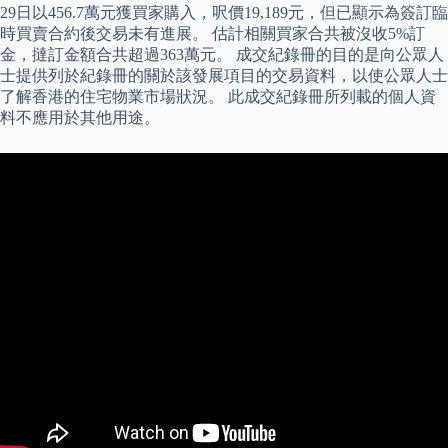
29日以456.7萬元獲買家購入，呎價19,189元，但已顯示為簽訂臨
時買賣合約後交易未有進展。 估計相關買家合共被沒收5%訂
金，撻訂金額合共超過363萬元。 成交紀錄冊的目的是向公眾人
士提供列於紀錄冊的關於該發展項目的交易資料，以使公眾人士
了解香港的住宅物業市場狀況。 此成交紀錄冊所列載的個人資
料不應用於其他用途。