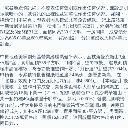
『宅谷地產資訊網』不發表任何聲明或作出任何保證，無論是明
示或暗示的，就資訊的正確性及完整性作出任何保證。 如閣下
繼續使用本網頁，即表明同意接受此等免責條款。 錦上路站第
一期發展項目第1A期「柏瓏 I」5月出現2宗撻訂，分別為3座3樓
B1室及3座5樓B1室，面積同為339平方呎，一房間隔，成交價分
別為685.08萬及689.65萬元。 買家撻訂，分別被沒收大約34萬元
訂金。
中原地產美孚副分區營業經理馮健平表示，荔枝角曼克頓山3座
低層F室，實用面積558平方呎，2房間隔，望向市景。 發展商積
極申請售樓紙，為春節後推盤作部署，1月份達13新盤共7,094伙
申預售，令累積待批售樓紙增至逾2.4萬伙，創歷史新高。 在
「北都」效應下屯門及元朗佔7項目，涉4,380伙。 【本報訊】疫
情嚴峻，新盤昨日零成交，銷售焦點轉以大型單位招標為主，元
朗峻巒第1B期下周一（21日）招標2伙特色戶；長沙灣翠雅山下
周一起招標4伙面積逾千呎單位。 新地（00016）發展元朗峻巒
第1B期… 恒大集團發展的屯門掃管笏恆大‧珺瓏灣2期一連兩日
錄得成交，其中5A座12層E室，實用面積307平方呎，1房間隔，
剛以517.9萬元售出，呎價16,870元，連同該盤周六售出的1伙，
兩日共…