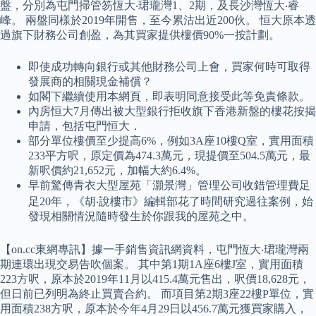
盤，分別為屯門掃管笏恆大‧珺瓏灣1、2期，及長沙灣恆大‧睿
峰。 兩盤同樣於2019年開售，至今累沽出近200伙。 恒大原本透
過旗下財務公司創盈，為其買家提供樓價90%一按計劃。
即使成功轉向銀行或其他財務公司上會，買家何時可取得
發展商的相關現金補償？
如閣下繼續使用本網頁，即表明同意接受此等免責條款。
內房恒大7月傳出被大型銀行拒收旗下香港新盤的樓花按揭
申請，包括屯門恒大．
部分單位樓價至少提高6%，例如3A座10樓Q室，實用面積
233平方呎，原定價為474.3萬元，現提價至504.5萬元，最
新呎價約21,652元，加幅大約6.4%。
早前驚傳青衣大型屋苑「灝景灣」管理公司收錯管理費足
足20年，《胡‧說樓市》編輯部花了時間研究過往案例，始
發現相關情況隨時發生於你跟我的屋苑之中。
【on.cc東網專訊】據一手銷售資訊網資料，屯門恆大‧珺瓏灣兩
期連環出現交易告吹個案。 其中第1期1A座6樓J室，實用面積
223方呎，原本於2019年11月以415.4萬元售出，呎價18,628元，
但日前已列明為終止買賣合約。 而項目第2期3座22樓P單位，實
用面積238方呎，原本於今年4月29日以456.7萬元獲買家購入，