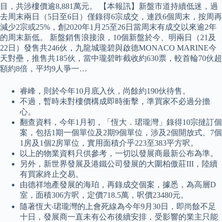
目，共涉樓價逾8,881萬元。 【本報訊】新盤市道持續低迷，過
去周末兩日（5日至6日）僅錄得6宗成交，連跌6個周末，按周再
減少2宗或25%，創2020年1月25至26日當周末有成交以來逾2年
的周末新低。 新盤銷售浪接浪，10個新盤於今、明兩日（21及
22日）發售共246伙，九龍城瓏碧與啟德MONACO MARINE今
天對壘，推售共185伙，當中瓏碧昨截收約630票，較首輪70伙超
額約8倍，平均9人爭一…
睿峰，則於今年10月底入伙，尚餘約190伙待售。
不過，暫時未對樓價構成即時衝擊，準買家不必過分擔
心。
翻查資料，今年1月初，「恆大．珺瓏灣」錄得10宗撻訂個
案，包括1期一個單位及2期9個單位，涉及2個開放式、7個
1房及1個2房單位，實用面積介乎223至383平方呎。
以上的物業資料只供參考，一切以發展商最新公布為準。
另外，新世界發展及港鐵公司發展的大圍柏傲莊III，陸續
有買家終止交易。
由德祥地產發展的海珀，再錄成交個案，據悉，為高層D
室，面積306方呎，定價718.5萬，呎價23480元。
隨著恆大‧珺瓏灣的上會死線為今年9月30日，即尚餘不足
十日，發展商一直未有公布後續安排，受影響的業主只能