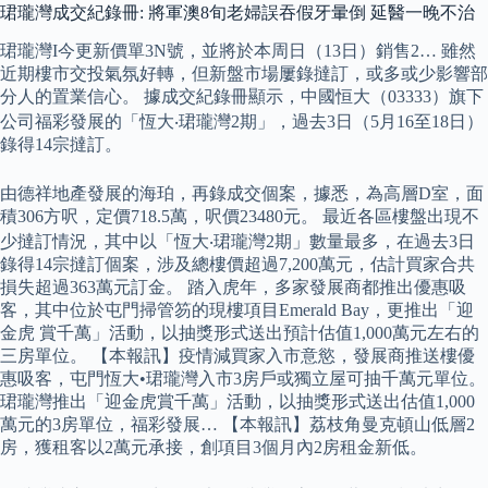
珺瓏灣成交紀錄冊: 將軍澳8旬老婦誤吞假牙暈倒 延醫一晚不治
珺瓏灣I今更新價單3N號，並將於本周日（13日）銷售2… 雖然
近期樓市交投氣氛好轉，但新盤市場屢錄撻訂，或多或少影響部
分人的置業信心。 據成交紀錄冊顯示，中國恒大（03333）旗下
公司福彩發展的「恆大‧珺瓏灣2期」，過去3日（5月16至18日）
錄得14宗撻訂。
由德祥地產發展的海珀，再錄成交個案，據悉，為高層D室，面
積306方呎，定價718.5萬，呎價23480元。 最近各區樓盤出現不
少撻訂情況，其中以「恆大‧珺瓏灣2期」數量最多，在過去3日
錄得14宗撻訂個案，涉及總樓價超過7,200萬元，估計買家合共
損失超過363萬元訂金。 踏入虎年，多家發展商都推出優惠吸
客，其中位於屯門掃管笏的現樓項目Emerald Bay，更推出「迎
金虎 賞千萬」活動，以抽獎形式送出預計估值1,000萬元左右的
三房單位。 【本報訊】疫情減買家入市意慾，發展商推送樓優
惠吸客，屯門恆大•珺瓏灣入市3房戶或獨立屋可抽千萬元單位。
珺瓏灣推出「迎金虎賞千萬」活動，以抽獎形式送出估值1,000
萬元的3房單位，福彩發展… 【本報訊】荔枝角曼克頓山低層2
房，獲租客以2萬元承接，創項目3個月內2房租金新低。