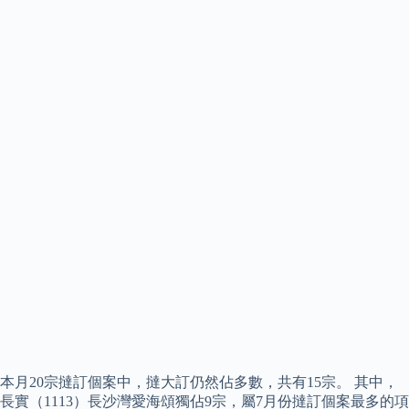
本月20宗撻訂個案中，撻大訂仍然佔多數，共有15宗。 其中，
長實（1113）長沙灣愛海頌獨佔9宗，屬7月份撻訂個案最多的項