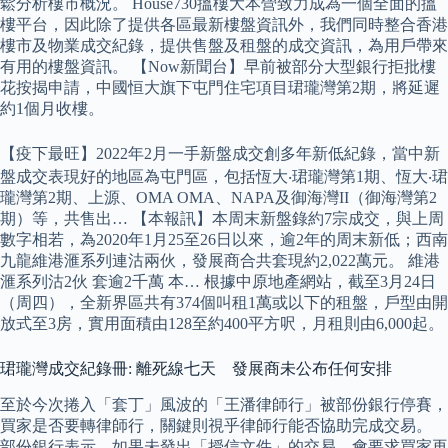
鬆分析樓市概況。 House730搵樓大本營致力成為一個全面的搵
樓平台，因此除了提供各區最新樓盤資訊外，我們同時整合香港
樓市及物業成交紀錄，提供售盤及租盤的成交資訊，為用戶帶來
有用的樓盤資訊。 【Now新聞台】早前被部分大型銀行拒批樓
花按揭申請，中國恒大旗下屯門住宅項目珺瓏灣第2期，將延遲
約1個月收樓。
【疫下最旺】2022年2月一手新盤成交創多年新低紀錄，當中新
盤成交表現好的地區為屯門區，包括恆大‧珺瓏灣第1期、恆大‧珺
瓏灣第2期、上源、OMA OMA、NAPA及御海灣II（御海灣第2
期）等，共售出… 【本報訊】本周末新盤錄約7宗成交，與上周
數字相若，為2020年1月25至26日以來，逾2年的周末新低；西南
九龍維港滙系列連沽兩伙，發展商合共套現約2,022萬元。 維港
滙系列沽2伙 套逾2千萬 本… 根據中原地產網站，截至3月24日
（周四），全新界區共有374個叫租1萬或以下的租盤，戶型由開
放式至3房，實用面積由128至約400平方呎，月租則由6,000起。
珺瓏灣成交紀錄冊: 離死線七天 發展商未公布任何安排
至於今次捲入「套丁」風波的「王潘律師行」被部份銀行停賽，
買家是否要轉律師行，關鍵則視乎律師行能否協助完成交易。
部份銀行表示，如果未發出「授信文件」的交易，會要求買家再