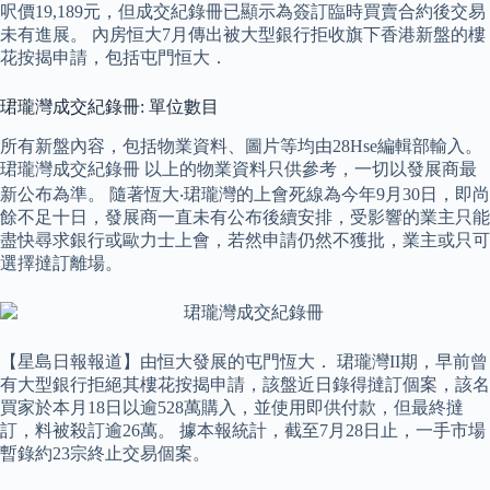
呎價19,189元，但成交紀錄冊已顯示為簽訂臨時買賣合約後交易
未有進展。 內房恒大7月傳出被大型銀行拒收旗下香港新盤的樓
花按揭申請，包括屯門恒大．
珺瓏灣成交紀錄冊: 單位數目
所有新盤內容，包括物業資料、圖片等均由28Hse編輯部輸入。
珺瓏灣成交紀錄冊 以上的物業資料只供參考，一切以發展商最
新公布為準。 隨著恆大‧珺瓏灣的上會死線為今年9月30日，即尚
餘不足十日，發展商一直未有公布後續安排，受影響的業主只能
盡快尋求銀行或歐力士上會，若然申請仍然不獲批，業主或只可
選擇撻訂離場。
【星島日報報道】由恒大發展的屯門恆大． 珺瓏灣II期，早前曾
有大型銀行拒絕其樓花按揭申請，該盤近日錄得撻訂個案，該名
買家於本月18日以逾528萬購入，並使用即供付款，但最終撻
訂，料被殺訂逾26萬。 據本報統計，截至7月28日止，一手市場
暫錄約23宗終止交易個案。