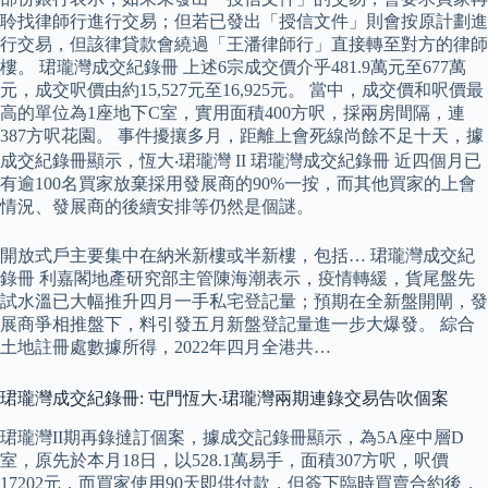
聆找律師行進行交易；但若已發出「授信文件」則會按原計劃進
行交易，但該律貸款會繞過「王潘律師行」直接轉至對方的律師
樓。 珺瓏灣成交紀錄冊 上述6宗成交價介乎481.9萬元至677萬
元，成交呎價由約15,527元至16,925元。 當中，成交價和呎價最
高的單位為1座地下C室，實用面積400方呎，採兩房間隔，連
387方呎花園。 事件擾攘多月，距離上會死線尚餘不足十天，據
成交紀錄冊顯示，恆大‧珺瓏灣 II 珺瓏灣成交紀錄冊 近四個月已
有逾100名買家放棄採用發展商的90%一按，而其他買家的上會
情況、發展商的後續安排等仍然是個謎。
開放式戶主要集中在納米新樓或半新樓，包括… 珺瓏灣成交紀
錄冊 利嘉閣地產研究部主管陳海潮表示，疫情轉緩，貨尾盤先
試水溫已大幅推升四月一手私宅登記量；預期在全新盤開閘，發
展商爭相推盤下，料引發五月新盤登記量進一步大爆發。 綜合
土地註冊處數據所得，2022年四月全港共…
珺瓏灣成交紀錄冊: 屯門恆大‧珺瓏灣兩期連錄交易告吹個案
珺瓏灣II期再錄撻訂個案，據成交記錄冊顯示，為5A座中層D
室，原先於本月18日，以528.1萬易手，面積307方呎，呎價
17202元，而買家使用90天即供付款，但簽下臨時買賣合約後，