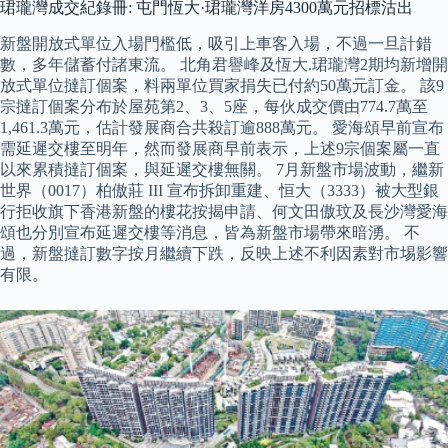
珺瓏灣成交紀錄冊: 屯門恆大·珺瓏灣洋房4300萬元招標沽出
新盤開放式單位入場門檻低，吸引上車客入場，不過一旦計錯
數，多年儲蓄付諸東流。 北角君譽峰及恆大.珺瓏灣2期均新增開
放式單位撻訂個案，料兩單位買家捐失已付約50萬元訂金。 該9
宗撻訂個案分布於屋苑第2、3、5座，每伙成交價由774.7萬至
1,461.3萬元，估計發展商合共殺訂逾888萬元。 愛海頌早前宣布
需延遲交樓至明年，然而發展商早前表示，上述9宗個案屬一直
以來累積撻訂個案，與延遲交樓無關。 7月新盤市場波動，繼新
世界（0017）柏傲莊 III 宣布拆卸重建、恒大（3333）被大型銀
行拒收旗下香港新盤的樓花按揭申請、何文田傲玟及長沙灣愛海
頌也分別宣布延遲交樓等消息，皆為新盤市場帶來暗湧。 不
過，新盤撻訂數字按月繼續下跌，反映上述不利因素對市埸影響
有限。