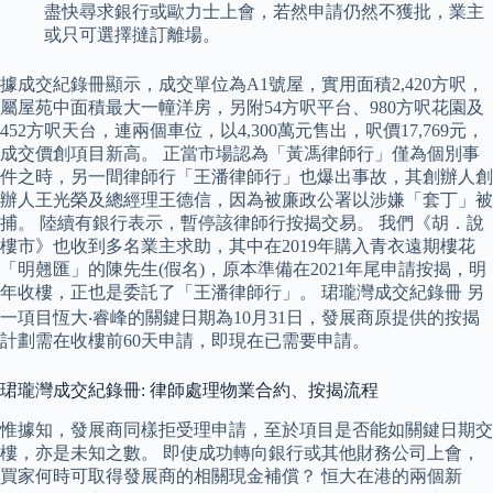
盡快尋求銀行或歐力士上會，若然申請仍然不獲批，業主
或只可選擇撻訂離場。
據成交紀錄冊顯示，成交單位為A1號屋，實用面積2,420方呎，
屬屋苑中面積最大一幢洋房，另附54方呎平台、980方呎花園及
452方呎天台，連兩個車位，以4,300萬元售出，呎價17,769元，
成交價創項目新高。 正當市場認為「黃馮律師行」僅為個別事
件之時，另一間律師行「王潘律師行」也爆出事故，其創辦人創
辦人王光榮及總經理王德信，因為被廉政公署以涉嫌「套丁」被
捕。 陸續有銀行表示，暫停該律師行按揭交易。 我們《胡．說
樓市》也收到多名業主求助，其中在2019年購入青衣遠期樓花
「明翹匯」的陳先生(假名)，原本準備在2021年尾申請按揭，明
年收樓，正也是委託了「王潘律師行」。 珺瓏灣成交紀錄冊 另
一項目恆大‧睿峰的關鍵日期為10月31日，發展商原提供的按揭
計劃需在收樓前60天申請，即現在已需要申請。
珺瓏灣成交紀錄冊: 律師處理物業合約、按揭流程
惟據知，發展商同樣拒受理申請，至於項目是否能如關鍵日期交
樓，亦是未知之數。 即使成功轉向銀行或其他財務公司上會，
買家何時可取得發展商的相關現金補償？ 恒大在港的兩個新