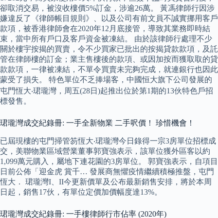
卻取消交易，被沒收樓價5%訂金，涉逾26萬。 黃馮律師行因涉
嫌違反了《律師帳目規則》、以及公司有前文員不誠實挪用客戶
款項，被香港律師會在2020年12月底接管，導致其業務即時結
束，當中所有戶口及客戶資金被凍結。 由於該律師行處理不少
關於樓宇按揭的買賣，令不少買家已批出的按揭貸款款項，及託
管在律師樓的訂金；業主售樓後的款項、或因加按而獲取取的貸
款款項，一律被凍結，不單令買賣未完夠完成，就連銀行也因此
蒙受了損失。 特色單位不乏捧場客，中國恒大旗下公司發展的
屯門恆大‧珺瓏灣，周五(28日)起推出位於第1期的13伙特色戶招
標發售。
珺瓏灣成交紀錄冊: 一手全新物業 二手呎價！ 珍惜機會！
已屆現樓的屯門掃管笏恆大‧珺瓏灣今日錄得一宗3房單位招標成
交，美聯物業區域營業董事郭寶強表示，該單位獲外區客以約
1,099萬元購入，屬地下連花園的3房單位。 郭寶強表示，自項目
日前公佈「迎金虎 賞千… 發展商無懼疫情繼續積極推盤，屯門
恆大． 珺瓏灣I、II今更新價單及公布最新銷售安排，將於本周
日起，銷售17伙，有單位定價加價幅度達13%。
珺瓏灣成交紀錄冊: 一手樓律師行市佔率 (2020年)