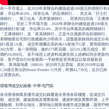
在一手市場上，在2020年承辦合約總值超過100億元的律師行有4
家，市佔率40.6%，排首位為「的近律師行」、其次為「孖士打
律師行」、第三位為「高李葉律師行」，而第四位則為「王潘律
師行」。 至於二手市場方面，2020年承辦合約總值超過100億元
的律師行有5家，市佔率20.4%，其中市佔率最高的兩間律師行
「王潘律師行」及「黃馮律師行」正是今次風眼所在的律師行。
美聯物業住宅部行政總裁布少明表示，該盤最新錄得的成交分布
於1座及1A座。 成交呎價屬次高的為1A座地下G室，實用面積約
302方呎，為一房間隔，連約175呎花園，以510.2萬元成交，呎
價約16,894元。 並不保證上述資料或廣告與上述網站同步更新內
容，客戶需自行向發展商/一手銷售監管局查証以取得最新資
料。 新鴻基地產（00016）的沙田九肚雲端，原於2018年以逾
1.24億元售出的House Premier 11洋房，呎價42,736元，近日已終
止買賣合約。
珺瓏灣成交紀錄冊: 中學:屯門區
各項香港物業及樓市成交紀錄覆蓋全香港各區樓盤，從成交日
期、成交價、建築面積及實際面積、建築呎價及實際呎價、上手
賺蝕價、到單位地址，透明地公開香港樓市成交數據，讓用戶輕