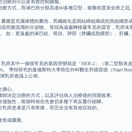
射治療則可以更有效控制腫瘤。
治療方式，而淋巴癌分類高達60多種亞型，複雜程度居全癌之冠
 囊腫是充滿液體的囊泡，而纖維化是因結締組織或疤痕組織形成
澈或些微混濁的分泌物。 骨頭為遠處轉移最常見的器官，乳癌末
。 如：更遠處的淋巴結、骨頭、肺部（肺臟或肋膜腔）、肝臟
乳癌其中一個很常見的基因突變就是「HER-2」（第二型類表
。 帶領研究的曼徹斯特大學癌症外科醫生邦德雷德（Nigel Bu
洲乳癌會議上公佈。
太擔心。
醫師決定治療的方式，以及評估病人治療後的預期效果。
有侵蝕性，呢個時候佢先會切多幾下再反覆仔細睇。
分乳癌患者是只有疼痛，而完全沒有其他症狀的。
。
會形成腫瘤。