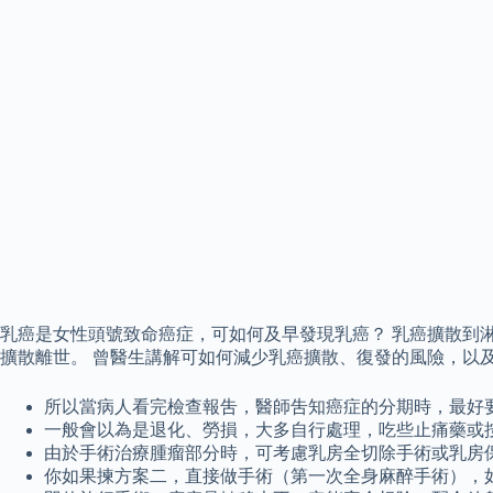
乳癌是女性頭號致命癌症，可如何及早發現乳癌？ 乳癌擴散到淋
擴散離世。 曾醫生講解可如何減少乳癌擴散、復發的風險，以
所以當病人看完檢查報吿，醫師吿知癌症的分期時，最好
一般會以為是退化、勞損，大多自行處理，吃些止痛藥或
由於手術治療腫瘤部分時，可考慮乳房全切除手術或乳房
你如果揀方案二，直接做手術（第一次全身麻醉手術），