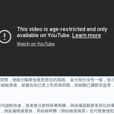
慣，便能大幅降低罹患癌症的風險。 如大部分女性一樣，曾小姐
詳細檢查後，卻被告知已患上乳癌第四期，癌細胞已擴散至盆骨
陳代謝較快速，患者會注射特殊葡萄糖，再由儀器觀察各部位的葡
，例如扁桃腺發炎，而結核桿菌（肺結核致病原）也可能會侵犯