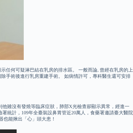
示任何可疑淋巴結在乳房的排水區。 一般而論, 曾經在乳房的上
切除手術後進行乳房重建手術。 如病情許可，專科醫生還可安排
想到他雖沒有發燒等臨床症狀，肺部X光檢查卻顯示異常，經進一
署統計，109年全臺裝設鼻胃管近20萬人，食藥署邀請臺大醫院
診器也能揪出「心」頭大患！