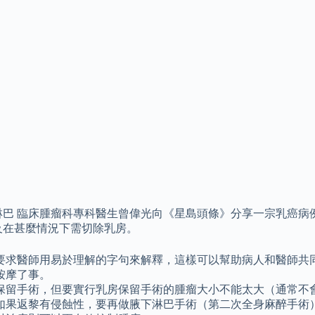
巴 臨床腫瘤科專科醫生曾偉光向《星島頭條》分享一宗乳癌病例
及在甚麼情況下需切除乳房。
要求醫師用易於理解的字句來解釋，這樣可以幫助病人和醫師共
按摩了事。
保留手術，但要實行乳房保留手術的腫瘤大小不能太大（通常不
如果返黎有侵蝕性，要再做腋下淋巴手術（第二次全身麻醉手術