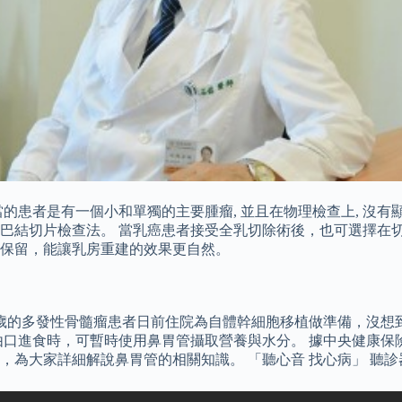
患者是有一個小和單獨的主要腫瘤, 並且在物理檢查上, 沒有顯
兵淋巴結切片檢查法。 當乳癌患者接受全乳切除術後，也可選擇在
保留，能讓乳房重建的效果更自然。
64歲的多發性骨髓瘤患者日前住院為自體幹細胞移植做準備，沒
口進食時，可暫時使用鼻胃管攝取營養與水分。 據中央健康保險
，為大家詳細解說鼻胃管的相關知識。 「聽心音 找心病」 聽