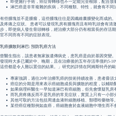
即使施行手術，癌症骨轉移也不一定能完全根除，配合放
淋巴癌是非常複雜的疾病，不同種類、特性，就會有不同
有些腫塊並不是腫瘤，這些腫塊往往是因纖維囊腫變化而成的。
及疼痛之症狀。 患者可以發現乳房有腫塊而且有時乳頭會有清
步，即使病人發生骨頭轉移，經治療大部分仍有相當長的存活期
官不同而有不同的症狀表現。
乳癌擴散到淋巴: 預防乳癌方法
曾醫生指出，該患者無家族遺傳病史，患乳癌是由於基因突變。 
發現時大多已屬於中、晚期，且在治療後的五年存活率僅約5-10%
這些都是令人難以置信的結果。」研究的詳情在阿姆斯特丹的歐
專家強調，過往20年治療乳癌的技術持續改善，患者毋須
癌症的分期是用來表示癌細胞成長與擴散的程度，以輔助
如果病理科醫生一早知道淋巴有癌細胞，佢先會懷疑乳房
而乳房疼痛反而不是乳癌的常見症狀，實質上只有一小部
其他可取的方法包括周邊血液幹細胞移植、類嘌呤藥物等
某些癌症種類例如血癌，癌細胞會於血液細胞中增生而不