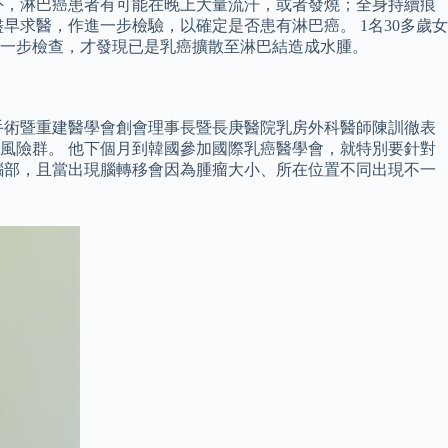
外，淋巴癌患者有可能在晚上大量流汗，或者發燒；全身持續痕
求醫，作進一步檢驗，以確定是否患有淋巴癌。 1名30多歲女
一步檢查，才發現已是乳癌擴散至淋巴結造成水腫。
手術暨重建醫學會創會理事長暨長庚醫院乳房外科醫師陳訓徹表
高風險群。 他下個月到韓國參加國際乳癌醫學會，就特別要針對
腦部，且當出現腦轉移會因為腫瘤大小、所在位置不同出現不一