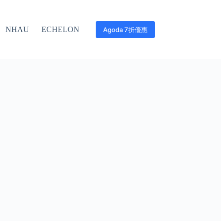
NHAU
ECHELON
Agoda 7折優惠