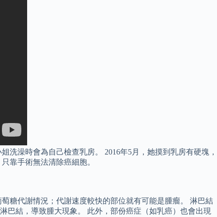
洗澡時會為自己檢查乳房。 2016年5月，她摸到乳房有硬塊，
，只靠手術無法清除癌細胞。
萄糖代謝情況；代謝速度較快的部位就有可能是腫瘤。 淋巴結
淋巴結，導致腫大現象。 此外，部份癌症（如乳癌）也會出現