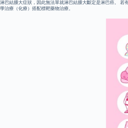
淋巴結腫大症狀，因此無法單就淋巴結腫大斷定是淋巴癌。 若
學治療（化療）搭配標靶藥物治療。