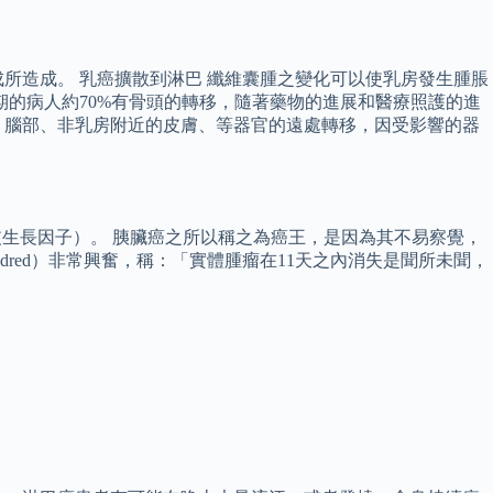
。
所造成。 乳癌擴散到淋巴 纖維囊腫之變化可以使乳房發生腫脹
期的病人約70%有骨頭的轉移，隨著藥物的進展和醫療照護的進
、腦部、非乳房附近的皮膚、等器官的遠處轉移，因受影響的器
皮生長因子）。 胰臟癌之所以稱之為癌王，是因為其不易察覺，
ndred）非常興奮，稱：「實體腫瘤在11天之內消失是聞所未聞，