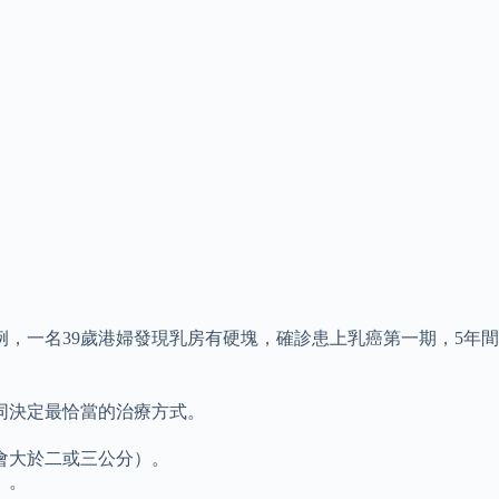
，一名39歲港婦發現乳房有硬塊，確診患上乳癌第一期，5年間
同決定最恰當的治療方式。
會大於二或三公分）。
）。