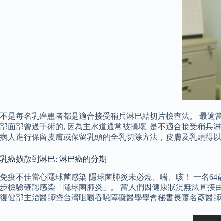
不是每名乳癌患者都是適合接受稍兵淋巴結切片檢查法。 最適當的
部面部曾過手術的, 因為主水道通常被損壞, 是不適合接受稍
病人進行保留皮膚或保留乳頭的全乳切除方法，皮膚及乳頭得以
乳癌擴散到淋巴: 淋巴癌的分期
免疫不佳當心隱球菌感染 隱球菌肺炎未必燒、喘、咳！ 一名
步檢驗確認感染「隱球菌肺炎」。 當人們因健康狀況無法直接由
復健部主治醫師暨台灣咀嚼吞嚥障礙醫學學會秘書長蕭名彥醫師