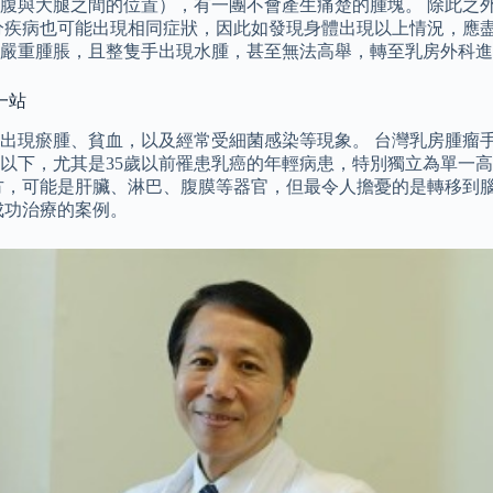
腹與大腿之間的位置），有一團不會產生痛楚的腫塊。 除此之
疾病也可能出現相同症狀，因此如發現身體出現以上情況，應盡早
嚴重腫脹，且整隻手出現水腫，甚至無法高舉，轉至乳房外科進
一站
出現瘀腫、貧血，以及經常受細菌感染等現象。 台灣乳房腫瘤
歲以下，尤其是35歲以前罹患乳癌的年輕病患，特別獨立為單一
方，可能是肝臟、淋巴、腹膜等器官，但最令人擔憂的是轉移到
成功治療的案例。