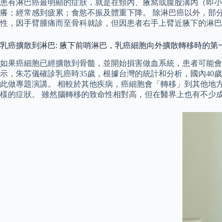
患有淋巴癌最明顯的症狀，就是在頸內、腋窩或腹股溝內（即小
癢；經常感到疲累；食慾不振及體重下降。 除淋巴癌以外，部分
性，因手臂腫痛而至骨科就診，但因患者右手上臂近腋下的淋巴
乳癌擴散到淋巴: 腋下前哨淋巴，乳癌細胞向外擴散轉移時的第
如果癌細胞已經擴散到骨髓，並開始損害做血系統，患者可能會
示，朱芯儀確診乳癌時35歲，根據台灣的統計和分析，國內40
此做專題演講。 相較於其他疾病，癌細胞會「轉移」到其他地
樣的症狀。 雖然腦轉移的致命性相對高，但在醫界上也有不少