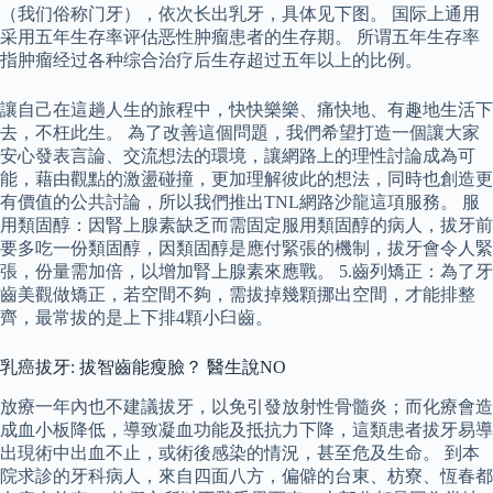
（我们俗称门牙），依次长出乳牙，具体见下图。 国际上通用
采用五年生存率评估恶性肿瘤患者的生存期。 所谓五年生存率
指肿瘤经过各种综合治疗后生存超过五年以上的比例。
讓自己在這趟人生的旅程中，快快樂樂、痛快地、有趣地生活下
去，不枉此生。 為了改善這個問題，我們希望打造一個讓大家
安心發表言論、交流想法的環境，讓網路上的理性討論成為可
能，藉由觀點的激盪碰撞，更加理解彼此的想法，同時也創造更
有價值的公共討論，所以我們推出TNL網路沙龍這項服務。 服
用類固醇：因腎上腺素缺乏而需固定服用類固醇的病人，拔牙前
要多吃一份類固醇，因類固醇是應付緊張的機制，拔牙會令人緊
張，份量需加倍，以增加腎上腺素來應戰。 5.齒列矯正：為了牙
齒美觀做矯正，若空間不夠，需拔掉幾顆挪出空間，才能排整
齊，最常拔的是上下排4顆小臼齒。
乳癌拔牙: 拔智齒能瘦臉？ 醫生說NO
放療一年內也不建議拔牙，以免引發放射性骨髓炎；而化療會造
成血小板降低，導致凝血功能及抵抗力下降，這類患者拔牙易導
出現術中出血不止，或術後感染的情況，甚至危及生命。 到本
院求診的牙科病人，來自四面八方，偏僻的台東、枋寮、恆春都