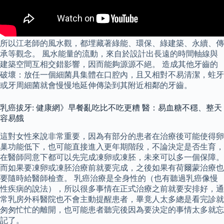
所以江老師的風水觀，都埋藏著綠能、環保、綠建築、永續、傳
承等觀念。 風水能量的流動，來自於設計出長遠的時間軸線與
建築空間互相交錯影響，因而能夠源源不絕。 造成其他牙齒的
破壞：放任一個細菌具集體在口腔內，且又相對不易清潔，蛀牙
或牙周細菌就會慢慢地延伸傳染到其附近相鄰的牙齒。
乳癌拔牙: 健康網》早餐亂吃比不吃更糟 醫：易血糖不穩、整天
容易餓
這對女性來說非常重要，因為有部分的患者在治療後可能使得卵
巢功能低下，也可能直接進入更年期階段，不論決定是否生育，
在醫師同意下都可以先完成凍卵或凍胚，未來可以多一個保障。
而如果要凍卵或凍胚治療前就要完成，之後如果有荷爾蒙治療也
要隨時給醫師檢查。 乳癌治療是全身性的（也有聽過乳癌像慢
性疾病的說法），所以很多事情在正式治療之前就要安排好，通
常乳房外科醫院也不會主動提醒患者，畢竟人太多總是看完診就
匆匆忙忙的離開，也可能患者聽完後因為要決定的事情太多就忘
記了。