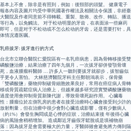
基本上不會，除非是有照到，例如：後頸部的頭髮。 健康電子
報各內容及圖片均受中華民國著作權法及相關法令保護，非經臺
大醫院及作者同意前不得轉載、重製、散佈、改作、轉貼、播送
等行為，以免觸法。 对于松动明显的牙齿，在表面涂一些麻药
即可，但是对于不松动或不怎么松动的牙齿，还是需要打针，具
体情况遵医嘱。
乳癌拔牙: 拔牙進行的方式
台北市立聯合醫院仁愛院區有一名乳癌病患，因為骨轉移接受雙
磷酸鹽治療，結果治療了四年九個月，一次拔牙卻併發顎骨壞
死，血液腫瘤科醫師 … 許多人一聽到要拔牙就卻步，拔智齒似
乎更令人害怕。 大林慈濟醫院牙科主任鄭朝鴻表示，保骨藥
「雙磷酸鹽」藥物抑制破骨細胞效果良好，常用在癌症病人骨轉
移或骨質疏鬆症病人治療上，但越來越多研究證實雙磷酸鹽藥物
過度使用會抑制骨質新陳代謝，導致骨壞死副作用。 心臟毒
性：腫瘤位於左側乳房的患者在接受治療時心臟會接受到少許的
放射劑量，但在治療中很少會對心臟造成影響，僅有少數病人
（約1%）會發生胸悶或是心悸的症狀，治療結束後 年後得心臟
病的風險會稍稍增加。 造成鄰近牙齒假牙鬆脫或是填補物崩
落：因為拔牙是會需要極大的力量，牙醫師雖會避免將力傳到隔