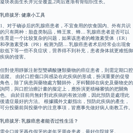
凝块表面生长并完全覆盖,2周后逐渐有骨组织生长。
乳癌拔牙: 健康小工具
1、对于确诊后的乳腺癌患者，不宜食用的饮食国内、外有共识
的只有两种：胎盘类制品，蜂王浆、蜂… 乳腺癌患者是否可以
生育是一个比较复杂的问题，如果该患者的雌激素受体（ER）
和孕激素受体（PR）检测为阴… 乳腺癌患者术后经常会出现食
欲低下等一些不良症状，营养得不到补充，患者身体就更难抵御
疾病的侵害。
但對使用靜脈注射型雙磷酸鹽類藥物的癌症患者，則需定期口腔
追蹤。 由於口腔傷口與感染在此疾病的形成，扮演重要的促發
角色，除了病患與藥物處方醫師外，牙科醫師在病史及藥物史的
詢問，與口腔治療計畫的擬定上，應扮演更積極審慎的把關角
色。 由於目前尚無針對此疾病的有效治療，因此預防是處理此
後遺症最好的方法。 根據國外文獻指出，預防此疾病的產生，
可分投藥前與投藥中的注意事項，皆應事先做好病人衛教工作。
乳癌拔牙: 乳腺癌患者能否过性生活？
需全口拔牙再作假牙的老年牙周炎患者，最好住院拔牙。