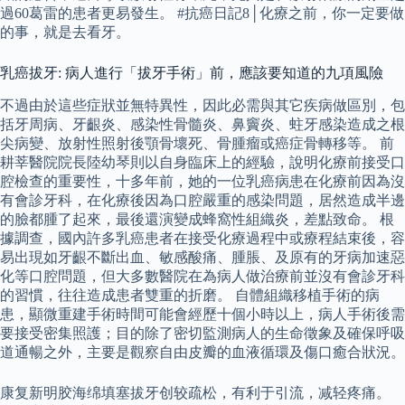
過60葛雷的患者更易發生。 #抗癌日記8│化療之前，你一定要做
的事，就是去看牙。
乳癌拔牙: 病人進行「拔牙手術」前，應該要知道的九項風險
不過由於這些症狀並無特異性，因此必需與其它疾病做區別，包
括牙周病、牙齦炎、感染性骨髓炎、鼻竇炎、蛀牙感染造成之根
尖病變、放射性照射後顎骨壞死、骨腫瘤或癌症骨轉移等。 前
耕莘醫院院長陸幼琴則以自身臨床上的經驗，說明化療前接受口
腔檢查的重要性，十多年前，她的一位乳癌病患在化療前因為沒
有會診牙科，在化療後因為口腔嚴重的感染問題，居然造成半邊
的臉都腫了起來，最後還演變成蜂窩性組織炎，差點致命。 根
據調查，國內許多乳癌患者在接受化療過程中或療程結束後，容
易出現如牙齦不斷出血、敏感酸痛、腫脹、及原有的牙病加速惡
化等口腔問題，但大多數醫院在為病人做治療前並沒有會診牙科
的習慣，往往造成患者雙重的折磨。 自體組織移植手術的病
患，顯微重建手術時間可能會經歷十個小時以上，病人手術後需
要接受密集照護；目的除了密切監測病人的生命徵象及確保呼吸
道通暢之外，主要是觀察自由皮瓣的血液循環及傷口癒合狀況。
康复新明胶海绵填塞拔牙创较疏松，有利于引流，减轻疼痛。