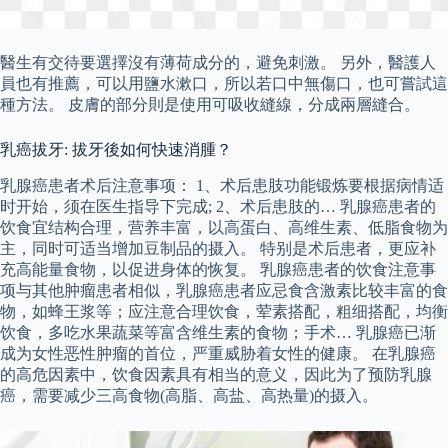
醫生有交待要選擇沒有薄荷成分的，避免刺激。 另外，醫護人
員也有推薦，可以用鹽水漱口，所以若口中無傷口，也可嘗試這
種方法。 皮膚的部分則是使用可吸收縫線，分成兩層縫合。
乳癌拔牙: 拔牙後如何快速消腫？
乳腺癌患者术后注意事项： 1、术后患肢功能锻炼要根据病情适
时开始，须在医生指导下完成; 2、术后患肢的… 乳腺癌患者的
饮食宜结构合理，营养丰富，以高蛋白、高维生素、低脂食物为
主，同时可适当增加豆制品的摄入。 特别是术后患者，更应补
充高能量食物，以促进身体的恢复。 乳腺癌患者的饮食注意事
项与其他肿瘤患者相似，乳腺癌患者应忌食含激素比较丰富的食
物，如蜂王浆等；应注意合理饮食，荤素搭配，粗细搭配，均衡
饮食，多吃水果蔬菜等富含维生素的食物；手术… 乳腺癌已渐
成为女性恶性肿瘤的首位，严重威胁着女性的健康。 在乳腺癌
的高危因素中，饮食因素具有相当的意义，因此为了预防乳腺
癌，需要减少三高食物(高脂、高盐、高热量)的摄入。