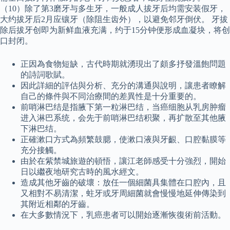
（10）除了第3磨牙与多生牙，一般成人拔牙后均需安装假牙，
大约拔牙后2月应镶牙（除阻生齿外），以避免邻牙倒伏。 牙拔
除后拔牙创即为新鲜血液充满，约于15分钟便形成血凝块，将创
口封闭。
正因為食物短缺，古代時期就湧現出了頗多抒發溫飽問題
的詩詞歌賦。
因此詳細的評估與分析、充分的溝通與說明，讓患者瞭解
自己的條件與不同治療間的差異性是十分重要的。
前哨淋巴结是指腋下第一粒淋巴结，当癌细胞从乳房肿瘤
进入淋巴系统，会先于前哨淋巴结积聚，再扩散至其他腋
下淋巴结。
正確漱口方式為頻繁鼓腮，使漱口液與牙齦、口腔黏膜等
充分接觸。
由於在紫禁城旅遊的頓悟，讓江老師感受十分強烈，開始
日以繼夜地研究古時的風水經文。
造成其他牙齒的破壞：放任一個細菌具集體在口腔內，且
又相對不易清潔，蛀牙或牙周細菌就會慢慢地延伸傳染到
其附近相鄰的牙齒。
在大多數情況下，乳癌患者可以開始逐漸恢復術前活動。