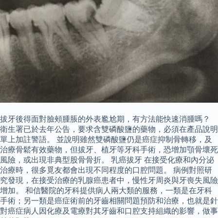
拔牙後得面對臉頰腫脹的外表尷尬期，有方法能快速消腫嗎？
衛生署已於去年公告，要求含雙磷酸鹽的藥物，必須在產品說明
單上加註警語。 並說明雖然雙磷酸鹽仍是癌症抑制骨轉移，及
治療骨鬆有效藥物，但拔牙、植牙等牙科手術，恐增加顎骨壞死
風險，或出現非典型股骨骨折。 乳癌拔牙 在接受化療和內分泌
治療時，很多覓友都會出現不同程度的口腔問題。 病例對照研
究發現，在接受治療的乳腺癌患者中，慢性牙周炎與牙喪失風險
增加。 和信醫院的牙科提供病人兩大類的服務，一類是在牙科
手術；另一類是癌症術前的牙齒相關問題預防和治療，也就是針
對癌症病人因化療及電療對其牙齒和口腔支持組織的影響，做事