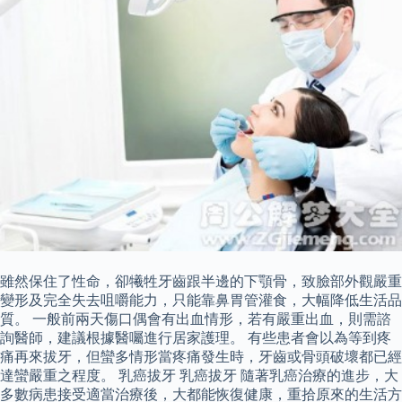
雖然保住了性命，卻犧牲牙齒跟半邊的下顎骨，致臉部外觀嚴重
變形及完全失去咀嚼能力，只能靠鼻胃管灌食，大幅降低生活品
質。 一般前兩天傷口偶會有出血情形，若有嚴重出血，則需諮
詢醫師，建議根據醫囑進行居家護理。 有些患者會以為等到疼
痛再來拔牙，但蠻多情形當疼痛發生時，牙齒或骨頭破壞都已經
達蠻嚴重之程度。 乳癌拔牙 乳癌拔牙 隨著乳癌治療的進步，大
多數病患接受適當治療後，大都能恢復健康，重拾原來的生活方