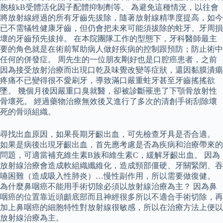
胞核kB受體活化因子配體抑制劑等。 為避免這種情況，以往會
將放射線經過的所有牙齒先拔除，隨著放射線精準度提高，如今
已不需犠牲健康牙齒，但仍會把未來可能須拔除的蛀牙、牙周損
壞的牙齒預先拔掉。 在本院團隊工作的型態下，牙科醫師最主
要的角色就是在術前幫助病人做好疾病的控制跟預防；防止術中
任何的併發症。 周先生的一位朋友剛好也是口腔癌患者，之前
因為接受放射治療而出現口乾及味覺改變等症狀，還因黏膜潰瘍
疼痛不已變得很不愛刷牙，導致滿口嚴重蛀牙甚至牙齒搖搖欲
墜。 幾個月後因嚴重口臭就醫，卻被診斷罹患了下顎骨放射性
骨壞死。 經過藥物治療無效後又進行了多次的清創手術刮除壞
死的骨頭組織。
尋找出血原因，如果長期牙齦出血，可先檢查牙具是否合適。
如果是病後出現牙齦出血，首先應考慮是否為疾病和治療帶來的
問題，可適當補充維生素B族和維生素C，緩解牙齦出血。 因為
放射線治療會造成軟組織纖維化，造成頸部僵硬、牙關緊閉、吞
嚥困難（造成吸入性肺炎）…慢性副作用，所以需要做復健。
為什麼鼻咽癌不能用手術切除必須以放射線治療為主？ 因為鼻
咽癌的位置靠近頭顱底部而且神經很多所以不適合手術切除，再
加上鼻咽癌的細胞特性對放射線很敏感，所以在治療方法上便以
放射線治療為主。