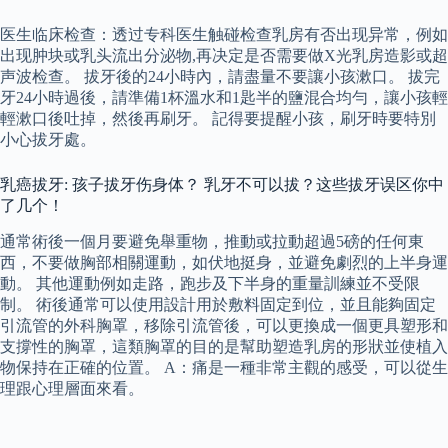
医生临床检查：透过专科医生触碰检查乳房有否出现异常，例如
出现肿块或乳头流出分泌物,再决定是否需要做X光乳房造影或超
声波检查。 拔牙後的24小時內，請盡量不要讓小孩漱口。 拔完
牙24小時過後，請準備1杯溫水和1匙半的鹽混合均勻，讓小孩輕
輕漱口後吐掉，然後再刷牙。 記得要提醒小孩，刷牙時要特別
小心拔牙處。
乳癌拔牙: 孩子拔牙伤身体？ 乳牙不可以拔？这些拔牙误区你中
了几个！
通常術後一個月要避免舉重物，推動或拉動超過5磅的任何東
西，不要做胸部相關運動，如伏地挺身，並避免劇烈的上半身運
動。 其他運動例如走路，跑步及下半身的重量訓練並不受限
制。 術後通常可以使用設計用於敷料固定到位，並且能夠固定
引流管的外科胸罩，移除引流管後，可以更換成一個更具塑形和
支撐性的胸罩，這類胸罩的目的是幫助塑造乳房的形狀並使植入
物保持在正確的位置。 A：痛是一種非常主觀的感受，可以從生
理跟心理層面來看。