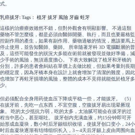
式。
乳癌拔牙: Tags： 植牙 拔牙 風險 牙齒 蛀牙
這樣的治療療效雖然不錯，但對外觀會有明顯影響。 不過這類
藥物不管怎麼樣，都是必須由醫師開藥、執行，而且也要嚴格監
控副作用的產生，如果有副作用、藥物過敏的情況，應該要馬上
停止使用，並告知醫師、藥師。 所幸隨著牙科 3D 電腦斷層的普
及，這些可能發生的狀況大多能在術前就被發現並做好準備，減
少手術的風險，無須過度擔心。 下表大致解說了植牙和牙橋的
分別，許多的患者會糾結在單價上去做比較，但如果考量到長期
的穩定度，因為牙橋本身在設計上就會增加了清潔的難度，因此
也增加了再蛀牙損壞的風險，整體的成本不見得就能低於植牙多
少。
但必须配合全身用药使血压下降或平稳一些，才能拔牙。 （5）
在拔牙前，先吃一点东西，不宜空腹，空腹拔牙易出现晕厥现
象。 吃的太少抵抗力弱，吃的太多，太油腻可能会在拔牙的过
程当中恶心，甚至呕吐。 拔牙创内充满血液，约15分钟即可开
始形成血凝块，数小时后牙龈组织收缩，使拔牙创口变小，24小
时后血凝块逐渐有结缔组织长入，3～4天后牙龈上皮由周围向血