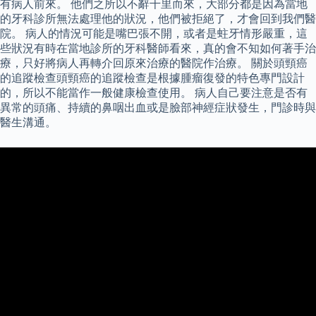
有病人前來。 他們之所以不辭千里而來，大部分都是因為當地
的牙科診所無法處理他的狀況，他們被拒絕了，才會回到我們醫
院。 病人的情況可能是嘴巴張不開，或者是蛀牙情形嚴重，這
些狀況有時在當地診所的牙科醫師看來，真的會不知如何著手治
療，只好將病人再轉介回原來治療的醫院作治療。 關於頭頸癌
的追蹤檢查頭頸癌的追蹤檢查是根據腫瘤復發的特色專門設計
的，所以不能當作一般健康檢查使用。 病人自己要注意是否有
異常的頭痛、持續的鼻咽出血或是臉部神經症狀發生，門診時與
醫生溝通。