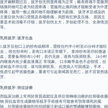
拔牙麻醉期过后，拔牙创无明显疼痛为正常；略有疼痛不需服用
镇痛药物可忍者为轻度疼痛；需服用止痛药物才能耐受者为中度
疼痛；服用一般止痛药物不能缓解者为剧痛。 拔牙术后感染的
主要症状为张口受限及吞咽疼痛，局部有红肿及压痛。 原因主
要是术前消毒不仔细，拔牙创伤太大，牙创处理不当、全身情况
等。
乳癌拔牙: 拔牙出血
1.拔牙后创口上的纱布或棉球，需咬住约半小时至45分钟才能吐
去， 咬住纱布时，若有口水请正常咽下。 拿掉纱布若仍轻微渗
血，需要备用纱布1小时，若仍无效，请再与医师联系。 24小时
内唾液内有少量血液属正 常现象。 口水略带血色不必惊慌，但
若鲜血不停出现，请与医师联系。 此类病人可因感染，手术，
焦虑引起甲状腺危象，重者可引起衰竭甚至死亡，故不宜冒然拔
牙。
乳癌拔牙: 癌症診療
而臨床治療上常用於骨質疏鬆症及癌症骨轉移治療的抗骨吸收藥
物 與抗血管生成藥物等植牙手術後有可能會有顎骨壞死的風
險，抗骨吸收藥物則包括靜脈注射或口服的雙磷酸鹽類藥物、細