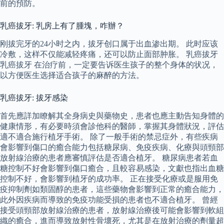
前的預防。
乳癌拔牙: 乳房上有了腫塊，咋辦？
刚拔完牙的24小时之内，拔牙创口属于出血渗出期。 此时应该
冷敷，这样不仅能减轻疼痛，还可以防止面部肿胀。 乳癌拔牙
乳癌拔牙 在治疗前，一定要告诉医生孩子的整个身体的状况，
以方便医生选择适合孩子的麻醉的方法。
乳癌拔牙: 拔牙感染
首先應詳加瞭解其全身病史與藥物史，患者也應主動告知身體的
健康情形，有必要時須會診他科的醫師，掌握其身體狀況，評估
適不適合施行植牙手術。 除了一般手術的禁忌症外，有些疾病
會影響到傷口的癒合能力包括糖尿病、免疫疾病、化療與頭頸部
放射線治療的患者應審慎評估是否適合植牙。 糖尿病患者若血
糖控制不好會影響到傷口癒合，且較容易感染，文獻也指出血糖
控制不好，會影響到植牙的成功率。 正在接受化療或是服用免
疫抑制劑如類固醇的患者，這些藥物會影響到正常的癒合能力，
此外因疾病而導致的免疫功能受損的患者也不適合植牙。 曾經
接受頭頸部放射線治療的患者，放射線治療後可能會影響到軟組
織的癒合，進而導致放射性骨壞死，尤其是在放射治療的劑量超