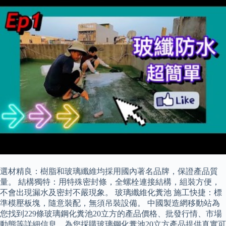
選材精良：樹脂和玻璃纖維均採用國內著名品牌，保證產品質
量。 結構獨特：用特殊密封條，全螺栓連接結構，組裝方便，
不會出現漏水及密封不嚴現象。 玻璃纖維化糞池 施工快捷：標
準模壓板塊，隨意裝配，無須吊裝設備。 中國製造網移動站為
您找到229條玻璃鋼化糞池20立方的產品價格、批發行情、市場
動態等詳細信息，為您採購玻璃鋼化糞池20立方產品提供真實可