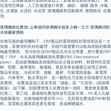
清理，以免破壞基坑底部的原狀土，影響基坑底部承載力。 基
坑清理完畢後，人工對基礎進行夯實、鋪砂。 楣樑 .陰井 .冷氣
孔 .水溝版 .水泥柱 .水泥管 .玻璃纖維和流動廁所 .整體衛浴 .化糞
池 .
玻璃纖維化糞池: 山東德州玻璃鋼水箱多少錢一立方 玻璃鋼消防
水箱廠家價格
在無完善的處理機制下，FRP產品的選用相對於環境來說是一大
負擔，若要得到良好的處理，則很可能需要付出較為高額的廢棄
物處理費用。 現今的生活FRP製品充斥生活周遭，那什麼是FRP
呢？ FRP，全名為玻璃纖維強化塑膠(FRP, Fiber-reinforced
plastic)，是由玻璃纖維及樹脂所結合之複合材料，材質特性是質
輕、堅硬、無導電性、耐腐蝕，更是世界各國廣泛使用之材料。
製品有浴缸、冷卻水塔、遊艇、建材、印刷電路基板、家電用
品、汽車零件、航太零組件，從一般民生乃至航太領域都可見到
其應用。 化糞池溢流口若未安裝『擋板』或『引流管』(或損壞
脫落)，如下圖，則當糞便進入化糞池第一池時，糞便會直接飄
往第二、第三池，最後隨化糞池排放管流進水溝。 PS.若人孔被
地板黏蓋住，在敲地板時要非常小心，尤其當化糞池是FRP材質
時，若震動太厲害容意產生裂痕，造成槽體漏水。