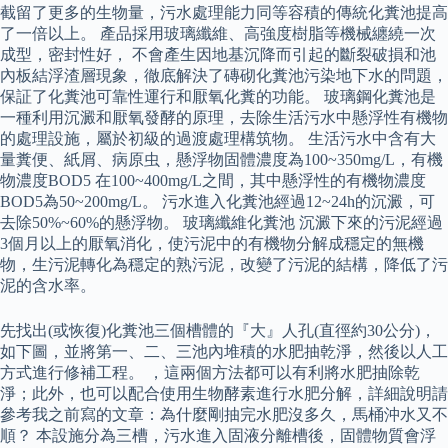
截留了更多的生物量，污水處理能力同等容積的傳統化糞池提高
了一倍以上。 產品採用玻璃纖維、高強度樹脂等機械纏繞一次
成型，密封性好， 不會產生因地基沉降而引起的斷裂破損和池
內板結浮渣層現象，徹底解決了磚砌化糞池污染地下水的問題，
保証了化糞池可靠性運行和厭氧化糞的功能。 玻璃鋼化糞池是
一種利用沉澱和厭氧發酵的原理，去除生活污水中懸浮性有機物
的處理設施，屬於初級的過渡處理構筑物。 生活污水中含有大
量糞便、紙屑、病原虫，懸浮物固體濃度為100~350mg/L，有機
物濃度BOD5 在100~400mg/L之間，其中懸浮性的有機物濃度
BOD5為50~200mg/L。 污水進入化糞池經過12~24h的沉澱，可
去除50%~60%的懸浮物。 玻璃纖維化糞池 沉澱下來的污泥經過
3個月以上的厭氧消化，使污泥中的有機物分解成穩定的無機
物，生污泥轉化為穩定的熟污泥，改變了污泥的結構，降低了污
泥的含水率。
先找出(或恢復)化糞池三個槽體的『大』人孔(直徑約30公分)，
如下圖，並將第一、二、三池內堆積的水肥抽乾淨，然後以人工
方式進行修補工程。 ，這兩個方法都可以有利將水肥抽除乾
淨；此外，也可以配合使用生物酵素進行水肥分解，詳細說明請
參考我之前寫的文章：為什麼剛抽完水肥沒多久，馬桶沖水又不
順？ 本設施分為三槽，污水進入固液分離槽後，固體物質會浮