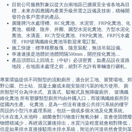
目前公司服務對象以從大台南地區已擴展至全省各地為目
標，未來亦因應國內產業升級所需之設備及技術，積極開
發符合客戶需求的產品。
廣隆牌污水處理槽、RC化糞池、水泥管、FRP化糞池、化
糞池、楣樑、陰井、井圈、圓型水泥化糞池、方型水泥化
糞池、水溝蓋、RC方型化糞池、FRP化糞池、FRP污水處
理、FRP玻璃纖維化糞池等歡迎來電訂製。
施工快捷：標準模壓板塊，隨意裝配，無須吊裝設備。
串連連接是池體於池體間隔500mm，開挖按化糞池…
產品頂部以上回填土（中砂）必須密實，如產品設在道路
地段，在地面未處理之前，絕對不允許有車輛進行碾軋。
專業環協提供不同類型的流動廁所，適合於工地、展覽場地、郊
野公園、巴士站、混凝土廠或未能安裝排污渠的地方使用。 廁
所類型可分為沖水式、直落式、駁喉式及無障礙廁所。 玻璃纖
維化糞池 所有塑膠類型廁所均由外國入口，而玻璃纖維廁所則
從國內生產。 化糞池，是為一些沒有連接公共排污系統的樓宇
而設的小型污水處理系統，包括一個或多個水池及化糞系統。
污水在進入水池時，細菌會對污物進行無氧分解，並會使固體廢
物體積減少，再經過沉澱後排出，水質污染程度就會相對降低，
但是如果排水直接接駁雨水排水系統，附近的河道依然會受到某