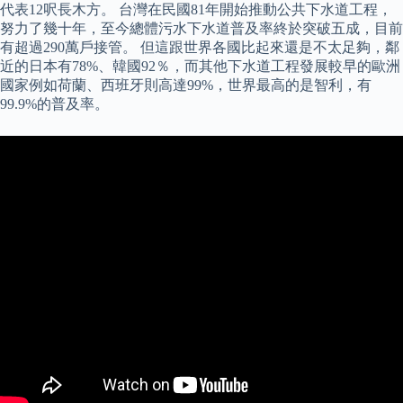
代表12呎長木方。 台灣在民國81年開始推動公共下水道工程，
努力了幾十年，至今總體污水下水道普及率終於突破五成，目前
有超過290萬戶接管。 但這跟世界各國比起來還是不太足夠，鄰
近的日本有78%、韓國92％，而其他下水道工程發展較早的歐洲
國家例如荷蘭、西班牙則高達99%，世界最高的是智利，有
99.9%的普及率。