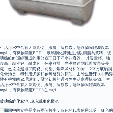
生活汙水中含有大量糞便、紙屑、病原蟲，懸浮物固體濃度為
mg/L，有機物濃度BOD… 玻璃鋼化糞池是指以樹脂為質料、玻
璃纖維絲環繞而成的用於處理日子汙水的容器。 其質量輕、強
度高、韌性好、耐腐蝕、色彩鮮豔、光潔度達到鏡面效果等長
處，已遠遠超過了陶瓷、硬塑、鋼鐵等材料的同… 2立方玻璃鋼
化糞池是一種利用沉澱和厭氧發酵的原理，去除生活汙水中懸浮
性有機物的處理設施，屬於初級的過渡性生活處理構築物。 生
活汙水中含有大量糞便、紙屑、病原蟲，懸浮物固體濃度為
mg/L，有機物濃度BOD5在 mg/L…
玻璃纖維化糞池: 玻璃纖維化糞池
正面圖中的支柱長度有兩個數字，藍色的代表使用11呎，紅色的