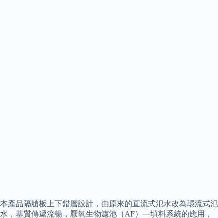
本產品隔艙板上下錯層設計，由原來的直流式氾水改為環流式氾
水，基質傳遞流暢，厭氧生物濾池（AF）—填料系統的應用，