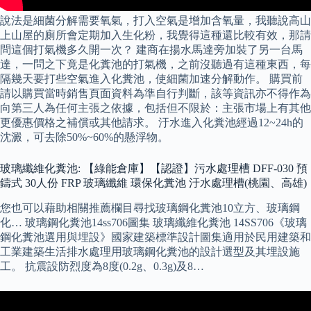
說法是細菌分解需要氧氣，打入空氣是增加含氧量，我聽說高山
上山屋的廁所會定期加入生化粉，我覺得這種還比較有效，那請
問這個打氣機多久開一次？ 建商在揚水馬達旁加裝了另一台馬
達，一問之下竟是化糞池的打氣機，之前沒聽過有這種東西，每
隔幾天要打些空氣進入化糞池，使細菌加速分解動作。 購買前
請以購買當時銷售頁面資料為準自行判斷，該等資訊亦不得作為
向第三人為任何主張之依據，包括但不限於：主張市場上有其他
更優惠價格之補償或其他請求。 汙水進入化糞池經過12~24h的
沈澱，可去除50%~60%的懸浮物。
玻璃纖維化糞池: 【綠能倉庫】【認證】污水處理槽 DFF-030 預
鑄式 30人份 FRP 玻璃纖維 環保化糞池 汙水處理槽(桃園、高雄)
您也可以藉助相關推薦欄目尋找玻璃鋼化糞池10立方、玻璃鋼
化… 玻璃鋼化糞池14ss706圖集 玻璃纖維化糞池 14SS706《玻璃
鋼化糞池選用與埋設》國家建築標準設計圖集適用於民用建築和
工業建築生活排水處理用玻璃鋼化糞池的設計選型及其埋設施
工。 抗震設防烈度為8度(0.2g、0.3g)及8…