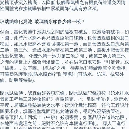
於槽頂或沉入槽底，以降低 接觸曝氣槽之有機負荷並避免因惰
性固體物在接觸曝氣槽中累積而降低其有效容積。
玻璃纖維化糞池: 玻璃鋼水箱多少錢一噸？
然而，當化糞池中池與池之間的隔板有破裂，或池璧有破損，如
下圖，此時污水將不再只透過溢流口移動，也會透過破損的裂口
移動，如此水肥將不會被阻攔在第一池，而是會透過裂口流向第
二池、第三池，造成水肥堆積在第二或第三池，最後水肥會直接
流出化糞池。 化糞池第一池與第二池之間，或第二池與第三池
之間的隔板上方都會開溢流口，並在溢流口處安裝『引流管』或
『擋板』，如下圖。 鋪貼好之後，待產品和填縫劑完全乾燥後
可噴塗防護劑(如防水膜)進行防護處理(可防水、防凍、抗紫外
線、防酸等特點)。
閉水試驗時，認真做好各項記錄，閉水試驗記錄須按《給水排水
管道工程施工及驗收規範》有關規定。 4、吊裝就位後，測定水
平度，局部調整墊層使之水平；複測化糞池標高，符合工程設計
圖要求後，填塞砼墊塊固定化糞池管身，穩定後澆築傍管砼。
產品頂部以上回填土（中砂）必須密實，如產品設在道路地段，
在地面未處理之前，絕對不允許有車輛進行碾軋。 應人工進行