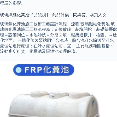
程度的影響。
玻璃纖維化糞池: 商品說明、商品評價、問與答、購買人次
玻璃鋼化糞池施工技術工藝設計流程 1.流程 玻璃纖維化糞池 玻
璃鋼化糞池施工工藝流程為：定位放線→基坑開挖→基礎墊層處
理→設備到位→水池沖洗→分層回填，砌築連接井，檢查井→硬
化地面。 一體化預製泵站雨汙合流時，將合流汙水輸送至汙水
處理站進行處理；在汙水處理站前，宜… 主要服務範圍包括：
流動廁所租賃、化糞池及隔油池清理服務。