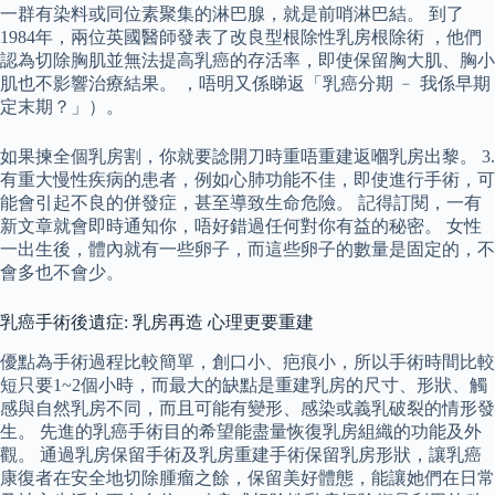
一群有染料或同位素聚集的淋巴腺，就是前哨淋巴結。 到了
1984年，兩位英國醫師發表了改良型根除性乳房根除術 ，他們
認為切除胸肌並無法提高乳癌的存活率，即使保留胸大肌、胸小
肌也不影響治療結果。 ，唔明又係睇返「乳癌分期 ﹣ 我係早期
定末期？」）。
如果揀全個乳房割，你就要諗開刀時重唔重建返嗰乳房出黎。 3.
有重大慢性疾病的患者，例如心肺功能不佳，即使進行手術，可
能會引起不良的併發症，甚至導致生命危險。 記得訂閱，一有
新文章就會即時通知你，唔好錯過任何對你有益的秘密。 女性
一出生後，體內就有一些卵子，而這些卵子的數量是固定的，不
會多也不會少。
乳癌手術後遺症: 乳房再造 心理更要重建
優點為手術過程比較簡單，創口小、疤痕小，所以手術時間比較
短只要1~2個小時，而最大的缺點是重建乳房的尺寸、形狀、觸
感與自然乳房不同，而且可能有變形、感染或義乳破裂的情形發
生。 先進的乳癌手術目的希望能盡量恢復乳房組織的功能及外
觀。 通過乳房保留手術及乳房重建手術保留乳房形狀，讓乳癌
康復者在安全地切除腫瘤之餘，保留美好體態，能讓她們在日常