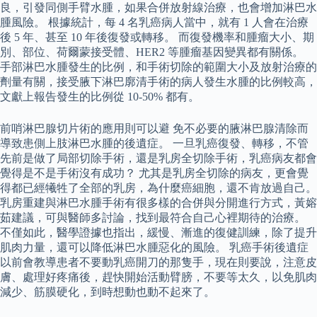
良，引發同側手臂水腫，如果合併放射線治療，也會增加淋巴水
腫風險。 根據統計，每 4 名乳癌病人當中，就有 1 人會在治療
後 5 年、甚至 10 年後復發或轉移。 而復發機率和腫瘤大小、期
別、部位、荷爾蒙接受體、HER2 等腫瘤基因變異都有關係。
手部淋巴水腫發生的比例，和手術切除的範圍大小及放射治療的
劑量有關，接受腋下淋巴廓清手術的病人發生水腫的比例較高，
文獻上報告發生的比例從 10-50% 都有。
前哨淋巴腺切片術的應用則可以避 免不必要的腋淋巴腺清除而
導致患側上肢淋巴水腫的後遺症。 一旦乳癌復發、轉移，不管
先前是做了局部切除手術，還是乳房全切除手術，乳癌病友都會
覺得是不是手術沒有成功？ 尤其是乳房全切除的病友，更會覺
得都已經犧牲了全部的乳房，為什麼癌細胞，還不肯放過自己。
乳房重建與淋巴水腫手術有很多樣的合併與分開進行方式，黃嫆
茹建議，可與醫師多討論，找到最符合自己心裡期待的治療。
不僅如此，醫學證據也指出，緩慢、漸進的復健訓練，除了提升
肌肉力量，還可以降低淋巴水腫惡化的風險。 乳癌手術後遺症
以前會教導患者不要動乳癌開刀的那隻手，現在則要說，注意皮
膚、處理好疼痛後，趕快開始活動臂膀，不要等太久，以免肌肉
減少、筋膜硬化，到時想動也動不起來了。