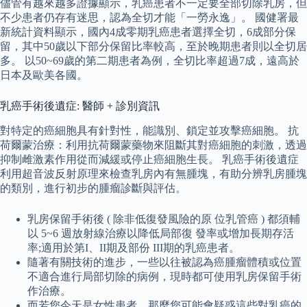
儘管有越來越多證據顯示，乳癌患者不一定要全部切除乳房，但
不少患者仍存有迷思，認為全切才能「一勞永逸」。 國健署最
新統計資料顯示，國內4成零期乳癌患者選擇全切，6成部分保
留，其中50歲以下部分保留比率較高，至於晚期患者則以全切居
多。 以50~69歲的第二期患者為例，全切比率超過7成，遠高於
日本及歐美各國。
乳癌手術後遺症: 醫師 + 診別資訊
對特定的癌細胞具有針對性，能識別、鎖定並攻擊癌細胞。 抗
荷爾蒙治療：利用抗荷爾蒙藥物來阻斷其對癌細胞的刺激，透過
抑制雌激素作用從而減緩或停止癌細胞生長。 乳癌手術後遺症
利用超音波反射原理來檢查乳房內有無腫塊，有助分辨乳房腫塊
的類別，進行初步的腫瘤診斷與評估。
乳房保留手術後 ( 除非低復發風險的原 位乳管癌 ) 都須輔
以 5~6 週放射線治療以降低局部復 發率或增加長期存活
率;適用於第I、II期及部份 III期的乳癌患者。
隨著有關技術的進步，一些以往被認為癌腫瘤體積或位置
不適合進行局部切除的病例，現時都可使用乳房保留手術
作治療。
而若您今天是女性患者，那麼您可能會疑惑這些對乳癌的