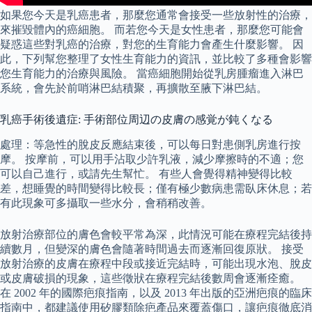
如果您今天是乳癌患者，那麼您通常會接受一些放射性的治療，
來摧毀體內的癌細胞。 而若您今天是女性患者，那麼您可能會
疑惑這些對乳癌的治療，對您的生育能力會產生什麼影響。 因
此，下列幫您整理了女性生育能力的資訊，並比較了多種會影響
您生育能力的治療與風險。 當癌細胞開始從乳房腫瘤進入淋巴
系統，會先於前哨淋巴結積聚，再擴散至腋下淋巴結。
乳癌手術後遺症: 手術部位周辺の皮膚の感覚が鈍くなる
處理：等急性的脫皮反應結束後，可以每日對患側乳房進行按
摩。 按摩前，可以用手沾取少許乳液，減少摩擦時的不適；您
可以自己進行，或請先生幫忙。 有些人會覺得精神變得比較
差，想睡覺的時間變得比較長；僅有極少數病患需臥床休息；若
有此現象可多攝取一些水分，會稍稍改善。
放射治療部位的膚色會較平常為深，此情況可能在療程完結後持
續數月，但變深的膚色會隨著時間過去而逐漸回復原狀。 接受
放射治療的皮膚在療程中段或接近完結時，可能出現水泡、脫皮
或皮膚破損的現象，這些徵狀在療程完結後數周會逐漸痊癒。
在 2002 年的國際疤痕指南，以及 2013 年出版的亞洲疤痕的臨床
指南中，都建議使用矽膠類除疤產品來覆蓋傷口，讓疤痕徹底消