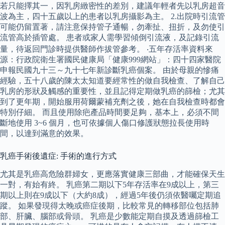
若只能擇其一，因乳房緻密性的差別，建議年輕者先以乳房超音
波為主，四十五歲以上的患者以乳房攝影為主。 2.出院時引流管
可能仍留置著，請注意保持管子通暢，勿牽扯、扭折，及勿使引
流管高於插管處。 患者或家人需學習傾倒引流液，及記錄引流
量，待返回門診時提供醫師作拔管參考。 ‧五年存活率資料來
源：行政院衛生署國民健康局「健康999網站」：四十四家醫院
申報民國九十三～九十七年新診斷乳癌個案。 由於母親的慘痛
經驗，五十八歲的陳太太知道要經常性的做自我檢查、了解自己
乳房的形狀及觸感的重要性，並且記得定期做乳癌的篩檢；尤其
到了更年期，開始服用荷爾蒙補充劑之後，她在自我檢查時都會
特別仔細。 而且使用除疤產品時間要足夠，基本上，必須不間
斷地使用 3~6 個月，也可依據個人傷口修護狀態拉長使用時
間，以達到滿意的效果。
乳癌手術後遺症: 手術的進行方式
尤其是乳癌高危險群婦女，更應落實健康三部曲，才能確保天生
一對，有始有終。 乳癌第二期以下5年存活率在9成以上，第三
期以上則在9成以下（大約8成），經過5年後仍須依醫囑定期追
蹤。 如果發現得太晚或癌症後期，比較常見的轉移部位包括肺
部、肝臟、腦部或骨頭。 乳癌是少數能定期自摸及透過篩檢工