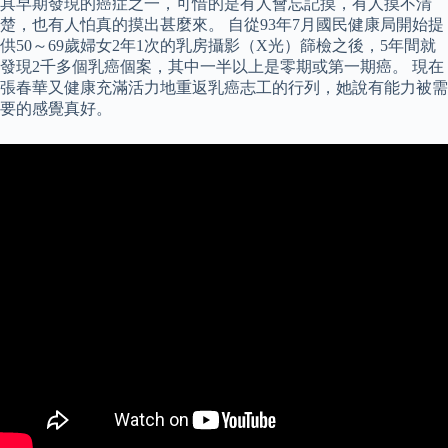
具早期發現的癌症之一，可惜的是有人會忘記摸，有人摸不清
楚，也有人怕真的摸出甚麼來。 自從93年7月國民健康局開始提
供50～69歲婦女2年1次的乳房攝影（X光）篩檢之後，5年間就
發現2千多個乳癌個案，其中一半以上是零期或第一期癌。 現在
張春華又健康充滿活力地重返乳癌志工的行列，她說有能力被需
要的感覺真好。