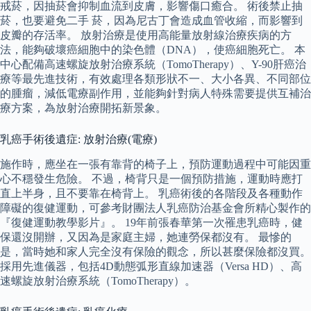
戒菸，因抽菸會抑制血流到皮膚，影響傷口癒合。 術後禁止抽
菸，也要避免二手 菸，因為尼古丁會造成血管收縮，而影響到
皮瓣的存活率。 放射治療是使用高能量放射線治療疾病的方
法，能夠破壞癌細胞中的染色體（DNA），使癌細胞死亡。 本
中心配備高速螺旋放射治療系統（TomoTherapy）、Y-90肝癌治
療等最先進技術，有效處理各類形狀不一、大小各異、不同部位
的腫瘤，減低電療副作用，並能夠針對病人特殊需要提供互補治
療方案，為放射治療開拓新景象。
乳癌手術後遺症: 放射治療(電療)
施作時，應坐在一張有靠背的椅子上，預防運動過程中可能因重
心不穩發生危險。 不過，椅背只是一個預防措施，運動時應打
直上半身，且不要靠在椅背上。 乳癌術後的各階段及各種動作
障礙的復健運動，可參考財團法人乳癌防治基金會所精心製作的
『復健運動教學影片』。 19年前張春華第一次罹患乳癌時，健
保還沒開辦，又因為是家庭主婦，她連勞保都沒有。 最慘的
是，當時她和家人完全沒有保險的觀念，所以甚麼保險都沒買。
採用先進儀器，包括4D動態弧形直線加速器（Versa HD）、高
速螺旋放射治療系統（TomoTherapy）。