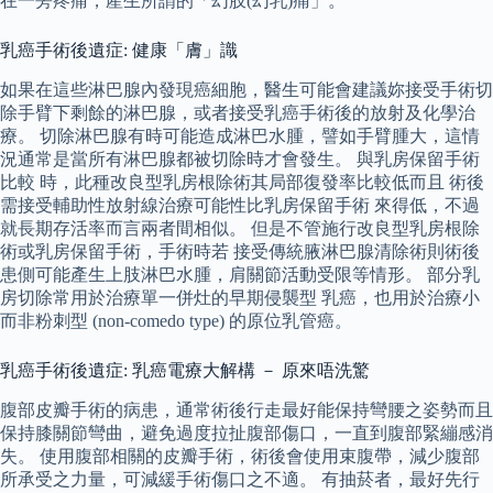
在一旁疼痛，產生所謂的「幻肢(幻乳)痛」。
乳癌手術後遺症: 健康「膚」識
如果在這些淋巴腺內發現癌細胞，醫生可能會建議妳接受手術切
除手臂下剩餘的淋巴腺，或者接受乳癌手術後的放射及化學治
療。 切除淋巴腺有時可能造成淋巴水腫，譬如手臂腫大，這情
況通常是當所有淋巴腺都被切除時才會發生。 與乳房保留手術
比較 時，此種改良型乳房根除術其局部復發率比較低而且 術後
需接受輔助性放射線治療可能性比乳房保留手術 來得低，不過
就長期存活率而言兩者間相似。 但是不管施行改良型乳房根除
術或乳房保留手術，手術時若 接受傳統腋淋巴腺清除術則術後
患側可能產生上肢淋巴水腫，肩關節活動受限等情形。 部分乳
房切除常用於治療單一併灶的早期侵襲型 乳癌，也用於治療小
而非粉刺型 (non-comedo type) 的原位乳管癌。
乳癌手術後遺症: 乳癌電療大解構 － 原來唔洗驚
腹部皮瓣手術的病患，通常術後行走最好能保持彎腰之姿勢而且
保持膝關節彎曲，避免過度拉扯腹部傷口，一直到腹部緊繃感消
失。 使用腹部相關的皮瓣手術，術後會使用束腹帶，減少腹部
所承受之力量，可減緩手術傷口之不適。 有抽菸者，最好先行