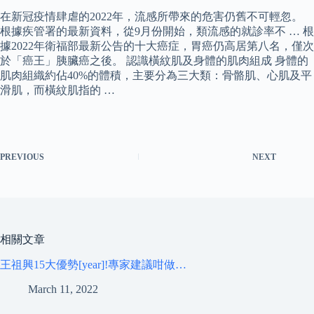
在新冠疫情肆虐的2022年，流感所帶來的危害仍舊不可輕忽。
根據疾管署的最新資料，從9月份開始，類流感的就診率不 … 根
據2022年衛福部最新公告的十大癌症，胃癌仍高居第八名，僅次
於「癌王」胰臟癌之後。 認識橫紋肌及身體的肌肉組成 身體的
肌肉組織約佔40%的體積，主要分為三大類：骨骼肌、心肌及平
滑肌，而橫紋肌指的 …
PREVIOUS
NEXT
相關文章
王祖興15大優勢[year]!專家建議咁做…
March 11, 2022