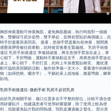
胸部伸展運動可伸展胸肌，避免胸肌萎縮，執行時面對一個牆
角，雙腳採弓箭步姿勢，雙手舉起，並將前臂貼於兩側牆上，此
時手肘盡量與肩同高。 接著，患側手臂盡量向前伸展，期間應
感覺肩胛骨被往前牽動，此時後背會產生緊繃感。 乳癌手術後
遺症 乳癌手術後遺症 準備就緒後，將非患側手臂放在桌上，掌
心朝下，手肘彎曲，運動時不要移動這支手，再將患側手臂放在
桌上，掌心朝下，手肘打直，此時上半身應緊貼椅背。 魔杖運
動可協助肩部關節活動，施作前準備一支大小、重量適中的棒狀
物（如掃把柄、曬衣竿），平躺於床上或地板，膝蓋彎曲，腳掌
貼地。
乳癌手術後遺症: 微創手術 乳癌不必切乳房
由於乳房相關手術，傷口位置多在不平整的部位，比較不適合使
用矽膠貼片，他建議患者可使用矽膠凝膠，除了使用上較為便
利，也能避免貼片類的悶熱感、預防皮膚過敏之發生。 部分患