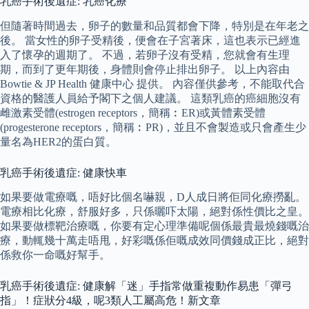
乳癌手術後遺症: 乳癌化療
但隨著時間過去，卵子的數量和品質都會下降，特別是在年老之
後。 當女性的卵子受精後，便會在子宮著床，這也表示已經進
入了懷孕的週期了。 不過，若卵子沒有受精，您就會有生理
期，而到了更年期後，身體則會停止排出卵子。 以上內容由
Bowtie & JP Health 健康中心 提供。 內容僅供參考，不能取代合
資格的醫護人員給予閣下之個人建議。 這類乳癌的癌細胞沒有
雌激素受體(estrogen receptors，簡稱︰ER)或黃體素受體
(progesterone receptors，簡稱︰PR)，並且不會製造或只會產生少
量名為HER2的蛋白質。
乳癌手術後遺症: 健康快車
如果要做電療嘅，唔好比個名嚇親，D人成日將佢同化療撈亂。
電療相比化療，舒服好多，只係曬吓太陽，絕對係性價比之皇。
如果要做標靶治療嘅，你要有定心理準備呢個係最貴最燒錢嘅治
療，動輒幾十萬走唔甩，好彩嘅係佢嘅成效同價錢成正比，絕對
係救你一命嘅好幫手。
乳癌手術後遺症: 健康解「迷」手指常做重複動作易患「彈弓
指」！症狀分4級，呢3類人工屬高危！新文章