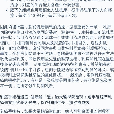
治療，對您的生育能力會產生什麼影響。
腋下的組織也可用類似方法按摩，從手臂往腋下的方向輕
按，每次 5-10 分鐘，每天可做 2-3 次。
因此術後照護，對於乳癌病患的治療，是很重要的一環。 乳房
切除術後傷口引流管應固定妥當、避免拉扯，維持傷口引流球呈
扁平狀；若引流液到達引流球一半或或引流球膨起時，需通知護
理師。 手術前醫師會向病人及家屬解說手術目的、過程與風
險，並填寫手術、麻醉同意書與自費特材同意書(視需要填寫)。
畢竟，全乳房切除是不可逆轉，意味著術後將不能再以任何方法
取代自然乳房，即使採用最先進的整形技術，乳房和乳頭在重建
後亦會失去感覺。 ※腋窩淋巴廓清術術後的患者，希望能在術
後的1個月～1個半月後，患側手能經過頭頂摸到對側的耳朵、或
摸得到上背脊胸椎部位的復健目標。 一般來說，兩側乳房都罹
癌的機率約3％，有的是一發現就是兩側乳癌，有些則是先發生
在一側，之後才發生對側乳癌。
乳癌手術後遺症: 健康解「迷」港大醫學院發現！逾半管腔型乳
癌個案抑癌基因缺失，促癌細胞生長，損治療成效
乳癌手術時，如果大量摘除淋巴結，病人可能會因淋巴循環不