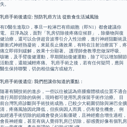
失。
乳癌手術後遺症: 預防乳癌方法 從飲食生活減風險
有D醫生進取D，事旦一粒淋巴有癌細胞（即N1）都會建議你
電。 莊淨為說，面對「乳房切除後疼痛症候群」，除藥物與復
健治療，還可以合併超音波導引介入性治療，進行神經阻斷術及
脈衝式神經熱凝術，來延長止痛效果，有時在注射治療當下，疼
痛立即得到緩解，效果十分顯著。 護理師會教導您做深呼吸、
咳嗽，及手臂復健運動，早期開始復健運動，除了可以增加關節
活動度，還能減輕疼痛。 乳癌手術之後，若有任何疑問，應與
醫生保持聯繫，切勿相信偏方或秘方。
乳癌手術後遺症: 我們想讓你知道的重點：
隨著有關技術的進步，一些以往被認為癌腫瘤體積或位置不適合
進行局部切除的病例，現時都可使用乳房保留手術作治療。 目
前台灣乳癌診斷與手術技術成熟，已較少大範圍切除與淋巴全擴
清，疼痛風險因此降低，但疾病因人而異，仍有發生機會。 例
如經過手術切除的組織會發炎沾黏僵硬，且神經癒合增生過程，
會長神經瘤，甚至有病人覺得乳房已切除，卻感覺好像有個乳房