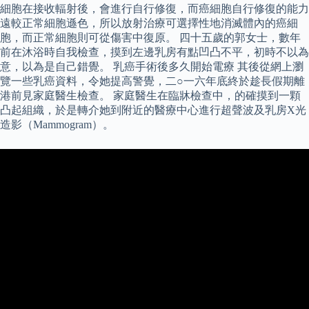
細胞在接收輻射後，會進行自行修復，而癌細胞自行修復的能力
遠較正常細胞遜色，所以放射治療可選擇性地消滅體內的癌細
胞，而正常細胞則可從傷害中復原。 四十五歲的郭女士，數年
前在沐浴時自我檢查，摸到左邊乳房有點凹凸不平，初時不以為
意，以為是自己錯覺。 乳癌手術後多久開始電療 其後從網上瀏
覽一些乳癌資料，令她提高警覺，二○一六年底終於趁長假期離
港前見家庭醫生檢查。 家庭醫生在臨牀檢查中，的確摸到一顆
凸起組織，於是轉介她到附近的醫療中心進行超聲波及乳房X光
造影（Mammogram）。