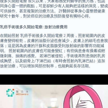
後多久開始電療 長久以來，大家都感受到醫學的無力感，也認
同身心靈一體的觀點，可是卻鮮少有人能夠把這樣的洞見，變成
可供操作、甚至複製的治療方法。 許醫師從事身心靈整體健康
研究十數年，對於癌症的治療及預防復發有獨特心得。
乳癌手術後多久開始電療: 放射治療費用
在開始照射 乳癌手術後多久開始電療 2 周後，照射範圍內的皮
膚會變得較乾，皮膚的油脂分泌也會減少，皮膚上的細毛也會脫
落；這是因為皮膚的汗腺和皮脂腺受到放射線的影響而功能減
弱。 照射範圍內的皮膚也可能會變紅；有些病患會有搔癢或輕
微刺痛、抽痛的感覺。 若淋巴被侵犯，手術後再對患側的乳房
或胸壁，以及鎖骨上/下淋巴結（有時會照射內乳淋巴結）追加
放射治療，可以增加局部控制率，也能夠延長存活期。