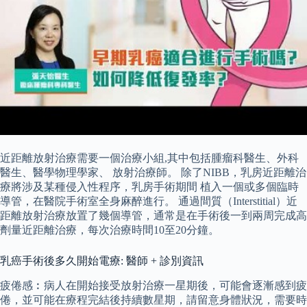
近距離放射治療需要一個治療小組,其中包括腫瘤科醫生、外科
醫生、醫學物理學家、 放射治療師。 除了NIBB，乳房近距離治
療將涉及某種侵入性程序，乳房手術期間 植入一個或多個臨時
導管，在醫院手術室全身麻醉進行。 通過間質（Interstitial）近
距離放射治療放置了幾個導管，通常是在手術後一到兩周完成高
劑量近距離治療，每次治療時間10至20分鐘。
乳癌手術後多久開始電療: 醫師 + 診別資訊
疲倦感︰病人在開始接受放射治療一星期後，可能會逐漸感到疲
倦，並可能在療程完結後持續數星期，請留意身體狀況，需要時