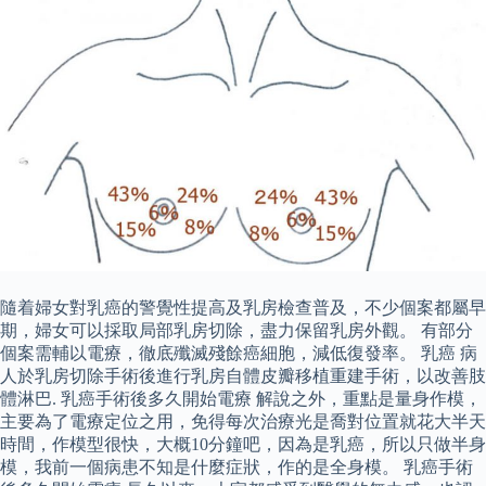
隨着婦女對乳癌的警覺性提高及乳房檢查普及，不少個案都屬早
期，婦女可以採取局部乳房切除，盡力保留乳房外觀。 有部分
個案需輔以電療，徹底殲滅殘餘癌細胞，減低復發率。 乳癌 病
人於乳房切除手術後進行乳房自體皮瓣移植重建手術，以改善肢
體淋巴. 乳癌手術後多久開始電療 解說之外，重點是量身作模，
主要為了電療定位之用，免得每次治療光是喬對位置就花大半天
時間，作模型很快，大概10分鐘吧，因為是乳癌，所以只做半身
模，我前一個病患不知是什麼症狀，作的是全身模。 乳癌手術