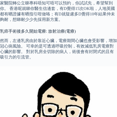
家醫院轉公立睇專科唔知可唔可以預約，你試試先，希望幫到
你。 香港呢就睇你醫生信邊套，有D覺得15次OK啦，人地英國
都有晒證據有晒指引咁做咯；有D就疑慮多D覺得10年結果仲未
夠耐，想睇耐少少先採用新方案。
乳癌手術後多久開始電療: 放射治療(電療)
然而，左邊乳房由於靠近心臟，電療期間心臟也會受影響，增加
冠心病風險。 可幸的是可透過呼吸控制，有效減低乳房電療對
心臟的影響。 對於乳房全切除的病人，術後會有封閉式的且有
吸引力的引流管。