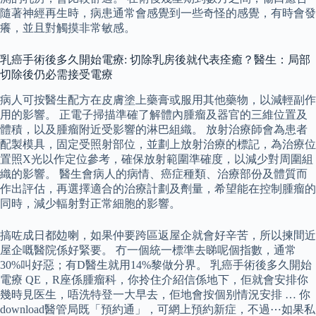
隨著神經再生時，病患通常會感覺到一些奇怪的感覺，有時會發
癢，並且對觸摸非常敏感。
乳癌手術後多久開始電療: 切除乳房後就代表痊癒？醫生：局部
切除後仍必需接受電療
病人可按醫生配方在皮膚塗上藥膏或服用其他藥物，以減輕副作
用的影響。 正電子掃描準確了解體內腫瘤及器官的三維位置及
體積，以及腫瘤附近受影響的淋巴組織。 放射治療師會為患者
配製模具，固定受照射部位，並劃上放射治療的標記，為治療位
置照X光以作定位參考，確保放射範圍準確度，以減少對周圍組
織的影響。 醫生會病人的病情、癌症種類、治療部份及體質而
作出評估，再選擇適合的治療計劃及劑量，希望能在控制腫瘤的
同時，減少輻射對正常細胞的影響。
搞咗成日都攰喇，如果仲要跨區返屋企就會好辛苦，所以揀間近
屋企嘅醫院係好緊要。 冇一個統一標準去睇呢個指數，通常
30%叫好惡；有D醫生就用14%黎做分界。 乳癌手術後多久開始
電療 QE，R座係腫瘤科，你拎住介紹信係地下，佢就會安排你
幾時見医生，唔洗特登一大早去，佢地會按個别情況安排 … 你
download醫管局既「預約通」，可網上預約新症，不過⋯如果私