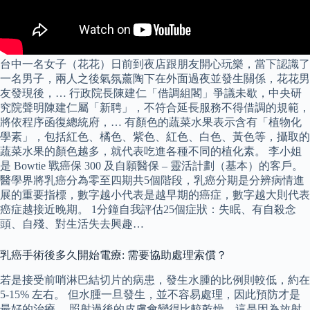
台中一名女子（花花）日前到夜店跟朋友開心玩樂，當下認識了
一名男子，兩人之後氣氛薰陶下在外面過夜並發生關係，花花男
友發現後，… 行政院長陳建仁「借調組閣」爭議未歇，中央研
究院聲明陳建仁屬「新聘」，不符合延長服務不得借調的規範，
將依程序函復總統府，… 有顏色的蔬菜水果表示含有「植物化
學素」，包括紅色、橘色、紫色、紅色、白色、黃色等，攝取的
蔬菜水果的顏色越多，就代表吃進各種不同的植化素。 李小姐
是 Bowtie 戰癌保 300 及自願醫保 – 靈活計劃（基本）的客戶。
醫學界將乳癌分為零至四期共5個階段，乳癌分期是分辨病情進
展的重要指標，數字越小代表是越早期的癌症，數字越大則代表
癌症越接近晚期。 1分鐘自我評估25個症狀：失眠、有自殺念
頭、自殘、對生活失去興趣…
乳癌手術後多久開始電療: 需要協助處理索償？
若是接受前哨淋巴結切片的病患，發生水腫的比例則較低，約在
5-15% 左右。 但水腫一旦發生，並不容易處理，因此預防才是
最好的治療。 照射過後的皮膚會變得比較乾燥，這是因為放射