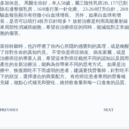
多加休息。 馬醫生你好，本人58歲，屬三陰性乳癌2B, 17/7已割
除右邊整個乳房，16/8進行第一針化療。 23-26/8打升白針，28/8
驗血報告顯示有些微小白血球增長。 另外，如果白血球有增
長，是否可以唔打4枝升日針咁多？ 放射治療是利用高能量射線
來局部性消滅癌細胞，希望在治療癌症的同時，能減低對正常細
胞的傷害。
當你聆聽時，也許呼應了你內心所隱約感覺到的真理，或是喚醒
了你對生命的真知灼見。 不管你是癌症病友、病友家屬，或是
治療癌症的專業人員，希望這本對癌症截然不同的認知以及因而
產生的全新治療法，能夠為你帶來不同的思考方式。 如果是治
療中、恢復期吃不下而虛弱的患者，建議要找營養師，針對吃不
下的狀況，選擇適合的商業配方。 有些癌症患者專用的營養補
充罐，做點心式補充和變化，維持飲食量和每一口進食的品質。
PREVIOUS
NEXT