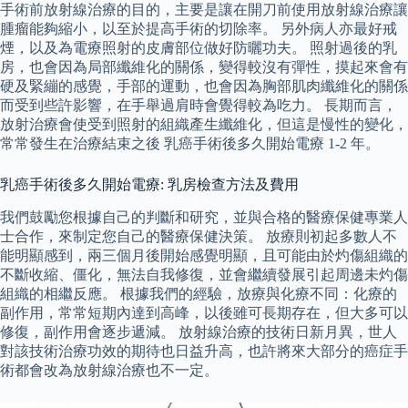
手術前放射線治療的目的，主要是讓在開刀前使用放射線治療讓
腫瘤能夠縮小，以至於提高手術的切除率。 另外病人亦最好戒
煙，以及為電療照射的皮膚部位做好防曬功夫。 照射過後的乳
房，也會因為局部纖維化的關係，變得較沒有彈性，摸起來會有
硬及緊繃的感覺，手部的運動，也會因為胸部肌肉纖維化的關係
而受到些許影響，在手舉過肩時會覺得較為吃力。 長期而言，
放射治療會使受到照射的組織產生纖維化，但這是慢性的變化，
常常發生在治療結束之後 乳癌手術後多久開始電療 1-2 年。
乳癌手術後多久開始電療: 乳房檢查方法及費用
我們鼓勵您根據自己的判斷和研究，並與合格的醫療保健專業人
士合作，來制定您自己的醫療保健決策。 放療則初起多數人不
能明顯感到，兩三個月後開始感覺明顯，且可能由於灼傷組織的
不斷收縮、僵化，無法自我修復，並會繼續發展引起周邊未灼傷
組織的相繼反應。 根據我們的經驗，放療與化療不同：化療的
副作用，常常短期內達到高峰，以後雖可長期存在，但大多可以
修復，副作用會逐步遞減。 放射線治療的技術日新月異，世人
對該技術治療功效的期待也日益升高，也許將來大部分的癌症手
術都會改為放射線治療也不一定。