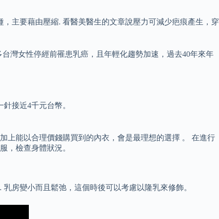
，主要藉由壓縮. 看醫美醫生的文章說壓力可減少疤痕產生，穿
多台灣女性停經前罹患乳癌，且年輕化趨勢加速，過去40年來年
一針接近4千元台幣。
加上能以合理價錢購買到的內衣，會是最理想的選擇 。 在進行
服，檢查身體狀況。
月的 … 乳房變小而且鬆弛，這個時後可以考慮以隆乳來修飾。