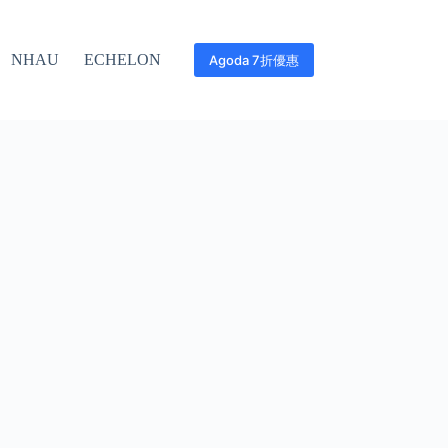
NHAU
ECHELON
Agoda 7折優惠