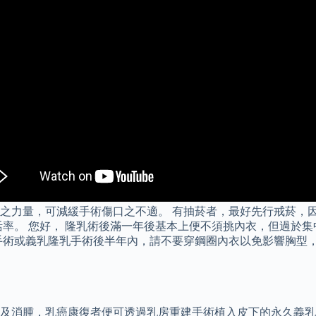
之力量，可減緩手術傷口之不適。 有抽菸者，最好先行戒菸，因
活率。 您好， 隆乳術後滿一年後基本上便不須挑內衣，但過於
手術或義乳隆乳手術後半年內，請不要穿鋼圈內衣以免影響胸型，
合及消腫，乳癌康復者便可透過乳房重建手術植入皮下的永久義乳