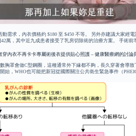
活動需求，內衣價格約 $180 至 $450 不等。 另外亦建議
例42萬，其中近九成患者接受了乳房切除術的治療方案。 手術前
者穿內衣不再卡卡專屬術後衣提供貼心照護 – 健康醫療網的討論
多數胸罩會做C型鋼圈，這種通常外下緣都不夠，長久穿著會導致
月開始，WHO也可能把新冠從國際關注公共衛生緊急事件（PHE