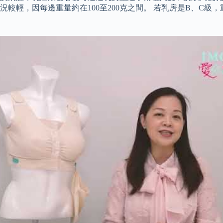
較輕，因每邊重量約在100至200克之間。 若乳房是B、C級，