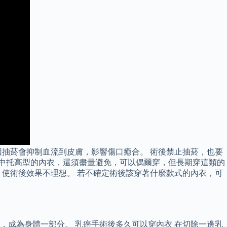
抽菸會抑制血流到皮膚，影響傷口癒合。 術後禁止抽菸，也要
集中托高型的內衣，還須盡量避免，可以偶爾穿，但長期穿這類的
使術後效果不理想。 若不確定術後該穿著什麼款式的內衣，可
，成為身體一部分。 乳癌手術後多久可以穿內衣 在切除一邊乳