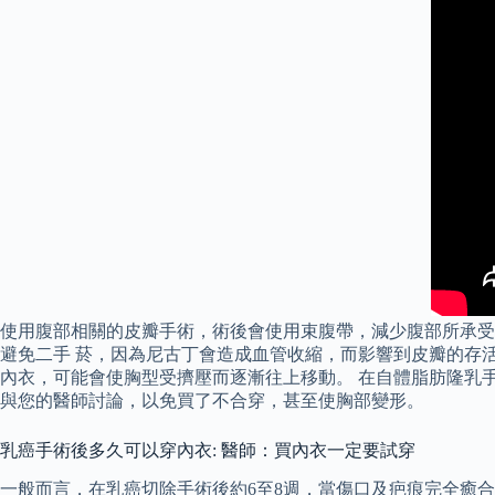
使用腹部相關的皮瓣手術，術後會使用束腹帶，減少腹部所承受
避免二手 菸，因為尼古丁會造成血管收縮，而影響到皮瓣的存
內衣，可能會使胸型受擠壓而逐漸往上移動。 在自體脂肪隆乳
與您的醫師討論，以免買了不合穿，甚至使胸部變形。
乳癌手術後多久可以穿內衣: 醫師：買內衣一定要試穿
一般而言，在乳癌切除手術後約6至8週，當傷口及疤痕完全癒