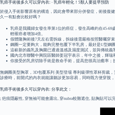
乳癌手術後多久可以穿內衣: · 乳癌年輕化！5類人要提早預防
於侵入手術影響原有的構造，因此會帶來部分併發症，術後復健運
久一有點會比較好嗎？
乳癌是我國婦女發生率第1位的癌症，發生高峰約在45-
輕罹癌者增加4倍。
假體隆胸術後7天左右需拆線，拆線後需嚴格按照醫囑穿
鋼圈一定要夠大，能夠完整包覆下半乳房，最好是U型鋼
這嶄新的義乳及胸圍已通過溫感及濕度測試，並與傳統義
國內北市聯醫中興院區醫師姜冠宇表示，年中之後，輝瑞
你接受的乳房切除手術是救命手術，提高您很高治癒率；接
無鋼圈美型胸罩，3D包覆系列 美型登場 專利級彈性罩杯剪裁
診療時，前開式的內衣就能讓聽診更加容易，同時既方便穿脫，
乳癌手術後多久可以穿內衣: 分享此文：
; 疤痕隱蔽性, 穿無袖可能會露出, 穿nubra較難遮住, 貼