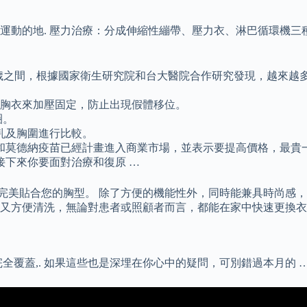
動的地. 壓力治療：分成伸縮性繃帶、壓力衣、淋巴循環機三種
69歲之間，根據國家衛生研究院和台大醫院合作研究發現，越來越
束胸衣來加壓固定，防止出現假體移位。
圈。
乳及胸圍進行比較。
和莫德納疫苗已經計畫進入商業市場，並表示要提高價格，最貴
下來你要面對治療和復原 …
，完美貼合您的胸型。 除了方便的機能性外，同時能兼具時尚感，
又方便清洗，無論對患者或照顧者而言，都能在家中快速更換衣
胸貼可以完全覆蓋,. 如果這些也是深埋在你心中的疑問，可別錯過本