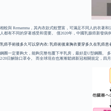
相較與 Remamma，其內衣款式較豐富，可滿足不同人的衣著和
人都有不同的穿著感受和需要。 僅2020年，中國乳腺癌新發病
乳癌手術後多久可以穿內衣: 乳癌術後束胸衣要穿多久在乳癌患
鋼圈一定要夠大，能夠完整包覆下半乳房，最好是U型鋼圈。 
2/20日解除口罩令。 而全球現在也漸漸鬆綁新冠相關規定，四