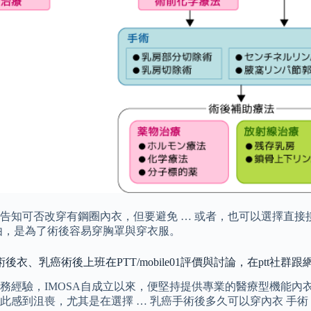
知可否改穿有鋼圈內衣，但要避免 … 或者，也可以選擇直接接
由，是為了術後容易穿胸罩與穿衣服。
、乳癌術後上班在PTT/mobile01評價與討論，在ptt社群
經驗，IMOSA自成立以來，便堅持提供專業的醫療型機能內衣
感到沮喪，尤其是在選擇 … 乳癌手術後多久可以穿內衣 手術