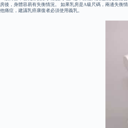
房後，身體容易有失衡情況。 如果乳房是A級尺碼，兩邊失衡情況
他痛症，建議乳癌康復者必須使用義乳。