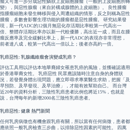
瘤又可進一步分成惡性鱗狀上皮細胞腫瘤（一般的上皮細胞所轉
變），與惡性腺瘤（來自於構成腺體的上皮細胞）。 良性腫瘤
指腫瘤細胞未發生轉移與侵入周遭組織的情形，反之則稱為惡性
腫瘤，多數會影響生理功能的腫瘤都是惡性腫瘤。 研究結果發
現，新一代ADC的12個月無惡化存活期比率較第一代高出一
倍、整體存活期比率亦以新一代較優勝，高出近一成，而且在腫
瘤反應率及完全緩解比率上，新一代ADC的表現亦非常理想，
前者達八成，較第一代高出一倍以上；後者亦高約一倍。
乳癌惡性: 乳腺纖維瘤會演變成乳癌？
評估工具用以評估本地華裔婦女罹患乳癌的風險，並獲確認適用
於香港華裔女性。 乳癌惡性 民眾應該隨時注意自身的身體狀
況，若發覺身體出現問題，應立即尋求專業醫生求助，把握「及
早預防、及早發現、及早治療」，才能有效幫助自己。 而台灣
近20年的資料分析，三陰性乳癌患者比例也將近15%，也就是
說，台灣每年約新增2000名三陰性乳癌患者。
乳癌惡性: 健康 熱門新聞
任何乳房病徵也有機會跟乳癌有關，所以當有任何病徵，患者都
應依照一般乳房檢查三步曲，以排除惡性因素的可能性。 四萬