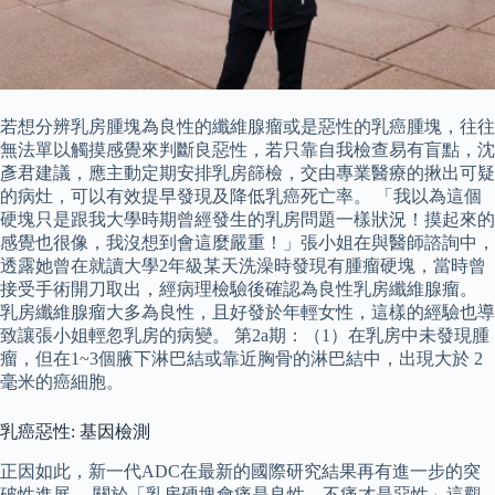
若想分辨乳房腫塊為良性的纖維腺瘤或是惡性的乳癌腫塊，往往
無法單以觸摸感覺來判斷良惡性，若只靠自我檢查易有盲點，沈
彥君建議，應主動定期安排乳房篩檢，交由專業醫療的揪出可疑
的病灶，可以有效提早發現及降低乳癌死亡率。 「我以為這個
硬塊只是跟我大學時期曾經發生的乳房問題一樣狀況！摸起來的
感覺也很像，我沒想到會這麼嚴重！」張小姐在與醫師諮詢中，
透露她曾在就讀大學2年級某天洗澡時發現有腫瘤硬塊，當時曾
接受手術開刀取出，經病理檢驗後確認為良性乳房纖維腺瘤。
乳房纖維腺瘤大多為良性，且好發於年輕女性，這樣的經驗也導
致讓張小姐輕忽乳房的病變。 第2a期：（1）在乳房中未發現腫
瘤，但在1~3個腋下淋巴結或靠近胸骨的淋巴結中，出現大於 2
毫米的癌細胞。
乳癌惡性: 基因檢測
正因如此，新一代ADC在最新的國際研究結果再有進一步的突
破性進展。 關於「乳房硬塊會痛是良性，不痛才是惡性」這觀