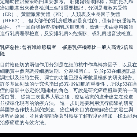
定輔助性治療策略的重要參考。 莊捷翰醫師解釋，我們把乳癌
癌細胞拿出來後會檢測三個很重要標記，分別是雌激素受體
（ER）、黃體激素受體（PR）、人類表皮生長因子受體
（HER2）。 但大部份的乳房腫塊都是良性的，僅有部份腫塊為
惡性。 但一旦自我檢查摸到乳房腫塊時，應進一步由專科醫師
進行乳房理學檢查，及安排乳房X光攝影、或乳房超音波檢查。
乳癌惡性: 曾有纖維腺瘤者 罹患乳癌機率比一般人高近2倍風
險
目前較確切的兩個作用分別是在細胞核中作為轉錄因子，以及在
細胞質中參與調控細胞週期、分裂和凋亡。 對於p53在細胞訊息
調控以及細胞生長、凋亡的功能已經有著數量極多的研究報告。
許多基因剔除的研究也指出p53對於細胞的重要性，所以p53在癌
症的發展中必定扮演關鍵的角色，可說是研究癌症極重要的一個
蛋白質。 從第二次世界大戰之後，癌症治療的進步建立在改進
並標準化現有的治療方法。 進一步則是要利用流行病學的研究
與國際合作找出新的療法。 癌症研究目的在瞭解癌症的發生與
過程的原因，並且希望能藉著對癌症了解程度的增加，找出能夠
治療癌症的有效方法。