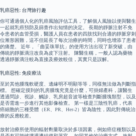
乳癌惡性: 台灣旅行趣
你可通過個人化的乳癌風險評估工具，了解個人風險以便與醫生
一起就乳癌預防及篩查作出知情的決定。 長期的靜脈注射不免
令患者的血管受損，醫護人員在患者的四肢找到合適的靜脈穿刺
位漸形困難，這不但延長了每次治療的時間，同時也增添了患者
的痛楚。 近年，「曲妥珠單抗」的使用方法出現了新突破，由
傳統的靜脈滴注改良為皮下注射。 陳醫生稱，一般人認為藥物
透過靜脈滴注較為直接及療效較佳，其實只是誤解。
乳癌惡性: 免疫療法
至於其他腫塊軟硬度、邊緣明不明顯等等，同樣無法做為判斷指
標。 想確定摸到的乳房腫塊究竟是什麼，可掛婦產科，讓醫生
透過問診、視診、觸診、乳房超音波等檢查判斷腫塊類型，以及
是否需進一步進行其他影像檢查。 第一樣是三陰性乳癌，代表
癌細胞的三種受體（ER、PR、Her-2）皆為陰性，因此對傳統治
療的反應較差。
放射治療所使用的輻射劑量取決於多項因素，例如癌症種類以及
是否有可能破壞週遭組織和器官。 如同其他的治療方式，放射