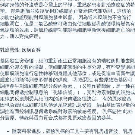
例如身體的舒適或是心靈上的平靜，重燃起患者對治療癌症的希
望。 能夠調節並恢復受損粒線體的正常新陳代謝功能，這樣的
功能也被證明能對癌細胞發生影響。 因為通常癌細胞不會進行
細胞凋亡，但是二氯乙酸鹽可藉由促使細胞從乳酸循環轉變為有
氧循環的效果，調節粒線體功能讓癌細胞重新恢復細胞凋亡的能
力，藉以對抗癌症。
乳癌惡性: 疾病百科
基因發生突變後，細胞重新產生正常細胞沒有的端粒酶則能去除
細胞分裂次數的障礙，使細胞能無限的生長分裂，有些突變則能
使腫瘤細胞進行惡性轉移到身體其他部位，或是促進血管新生讓
腫瘤細胞能得到更多營養的供應。 乳癌惡性 有些原致癌基因可
調控產生刺激細胞有絲分裂的激素，（又稱作荷爾蒙，是一種在
細胞間傳遞控制訊息的「化學信號」），受到激素刺激的細胞或
組織的反應則受其細胞內的訊息傳遞路徑決定。 有的原致癌基
因也負責組成細胞訊息傳遞系統或訊息受器，借由基因表現量的
調控進而控制訊息傳遞系統對激素的敏感程度。 乳癌惡性 此外
分裂原、轉錄與蛋白質合成都常見原致癌基因的參與。
隨著科學進步，篩檢乳癌的工具主要有乳房超音波、乳房