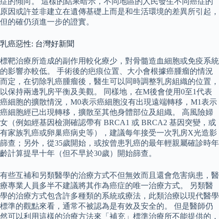
症的傾向。 這樣的結果暗示，不同地區的人民發生不同癌症的
原因或許並非建立在遺傳基礎上而是和生活環境的差異所引起，
但的確仍須進一步的證實。
乳癌惡性: 台灣好新聞
標靶治療所造成的副作用較化療少，對骨髓造血細胞或免疫系統
的影響亦較低。 手術後的疤痕位置、大小會根據癌腫瘤的情況
而定，在切除乳癌腫瘤後，醫生可以同時調整乳房組織的位置，
以保持兩邊乳房平衡及美觀。 同樣地，在M後會使用0至1代表
癌細胞的擴散情況，M0表示癌細胞沒有出現遠端轉移，M1表示
癌細胞經已出現轉移，擴散至其他身體部位及組織。 高風險婦
女（例如經基因檢測確認帶有 BRCA1 或 BRCA2 基因突變，或
有家族乳癌或卵巢癌病史等），建議每年接受一次乳房X光造影
篩查；另外，從35歲開始，或按曾患乳癌的最年輕親屬確診時年
齡計算提早十年（但不早於30歲）開始篩查。
有些互補和另類醫學的治療方式不但無效而且還會危害病患，醫
療專業人員多半不建議將其作為癌症的唯一治療方式。 另類醫
學的治療方式包含許多種類的系統或療法，此類治療以現代醫學
標準的觀點來看，通常不被認為是有效及安全的。 但是醫師仍
然可以利用這樣的治療方法來「補充」標準治療所不能提供的，