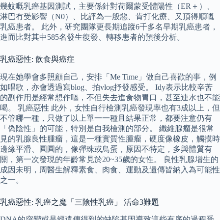
幾蚊嘅乳癌基因測試，主要係針對荷爾蒙受體陽性（ER＋）、
淋巴冇受影響（N0）、比評為一般惡、肯打化療、又頂得順嘅
乳癌患者。 此外，研究團隊更長期追蹤6千多名早期乳癌患者，
進而比對其中585名發生復發、轉移患者的預後分析。
乳癌惡性: 飲食與癌症
現在她學會多照顧自己，安排「Me Time」做自己喜歡的事，例
如唱歌，亦會透過寫blog、拍vlog抒發感受。 Idy表示比較辛苦
的副作用是經常想作嘔，不但失去進食物胃口，甚至連水也不能
喝。 乳癌惡性 此外，女性自行檢測乳癌發現率也有3成以上，但
不管哪一種，只做了以上單一一種且結果正常，都要注意仍有
「偽陰性」的可能，特別是自我檢測的部分。 纖維腺瘤是很常
見的乳腺良性腫瘤，這是一種實質性腫瘤，硬度像橡皮，觸摸時
邊緣平滑、圓圓的，像彈珠或鳥蛋，原因不特定，多與體質有
關，第一次發現的年齡常見於20~35歲的女性。 良性乳腺增生的
成因未明，周醫生解釋素食、肉食、運動及遺傳皆納入為可能性
之一。
乳癌惡性: 乳癌之魔「三陰性乳癌」 活命3難題
DNA的突變或是經遺傳得到的缺陷基因導致這些有序的過程受