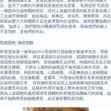
步，藥物推陳出新，患者的選擇增加；新藥物有不同的用藥方
法，提升了治療的方便度與患者的生活質素。 乳癌惡性 乳癌是
一種跟內分泌有關的癌症，現代人身處的環境到處充斥著各種人
工合成芳香物質：如化妝品、保養品、沐浴乳、體香劑等，內在
因素如壓力大與睡眠不足也會導致內分泌變化，進而影響細胞分
裂。 臨床上，我們很怕30幾歲得乳癌的患者，因為他們的敵人
不是別的，是他們的年紀。
乳癌惡性: 癌症預防
癌变意味著一連串由DNA受損而引發細胞分裂速率失控，導致
癌症發生的過程。 癌症是基因引起的疾病，當調控細胞生長的
基因發生突變或損壞時，使得細胞失去控制，持續的生長及分裂
而產生腫瘤。 大部分人體內的細胞是不會持續分裂生長的，除
非遭遇受損，例如肝細胞、心肌細胞。 但是像是由上皮細胞組
成的組織，包含腸黏膜、皮膚等，均需借由複製生長來持續更新
以保持功能正常。 而持續的更新這些上皮細胞構成的組織是有
其必要性存在的，這樣的作用可保護人體本身保持正常功能。
因為上皮細胞所處的環境常接觸到外界物質或機械力的損傷，如
果不能夠將受損細胞更新，必定會影響到其功能。