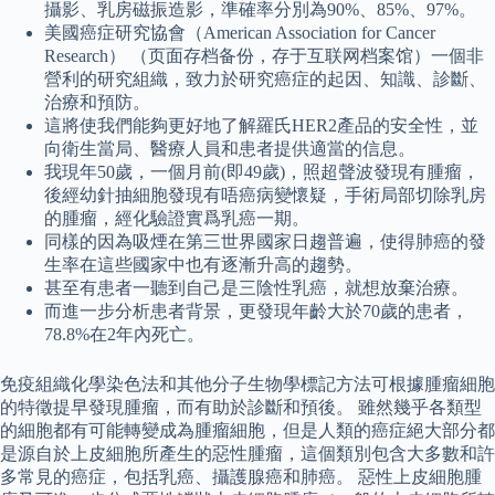
攝影、乳房磁振造影，準確率分別為90%、85%、97%。
美國癌症研究協會（American Association for Cancer
Research） （页面存档备份，存于互联网档案馆）一個非
營利的研究組織，致力於研究癌症的起因、知識、診斷、
治療和預防。
這將使我們能夠更好地了解羅氏HER2產品的安全性，並
向衛生當局、醫療人員和患者提供適當的信息。
我現年50歲，一個月前(即49歲)，照超聲波發現有腫瘤，
後經幼針抽細胞發現有唔癌病變懷疑，手術局部切除乳房
的腫瘤，經化驗證實爲乳癌一期。
同樣的因為吸煙在第三世界國家日趨普遍，使得肺癌的發
生率在這些國家中也有逐漸升高的趨勢。
甚至有患者一聽到自己是三陰性乳癌，就想放棄治療。
而進一步分析患者背景，更發現年齡大於70歲的患者，
78.8%在2年內死亡。
免疫組織化學染色法和其他分子生物學標記方法可根據腫瘤細胞
的特徵提早發現腫瘤，而有助於診斷和預後。 雖然幾乎各類型
的細胞都有可能轉變成為腫瘤細胞，但是人類的癌症絕大部分都
是源自於上皮細胞所產生的惡性腫瘤，這個類別包含大多數和許
多常見的癌症，包括乳癌、攝護腺癌和肺癌。 惡性上皮細胞腫