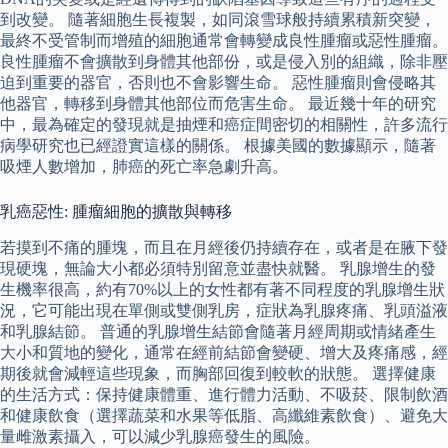
到改變。 隨著細胞生長複製，如同滾雪球般持續累積新突變，
最終不受管制而增殖的細胞通常會轉變成良性腫瘤或惡性腫瘤。
良性腫瘤不會擴散到身體其他部份，或是侵入別的組織，除非壓
迫到重要的器官，否則也不會影響生命。 惡性腫瘤則會侵略其
他器官，轉移到身體其他部位而危害生命。 最近幾十年的研究
中，最為確定的發現就是抽煙和癌症間密切的相關性，許多流行
病學研究也已經證實這樣的關係。 根據美國的數據顯示，隨著
吸煙人數增加，肺癌的死亡率急劇升高。
乳癌惡性: 腫瘤細胞的擴散與轉移
若摸到不痛的腫塊，而且在月經後仍持續存在，或者是在腋下發
現硬塊，無論大小都必須特別留意並盡快就醫。 乳腺增生的發
生機率很高，約有70%以上的女性都有著不同程度的乳腺增生狀
況，它可能出現在單側或雙側乳房，症狀為乳腺疼痛、乳頭溢液
和乳腺結節。 普通的乳腺增生結節會隨著月經周期或情緒產生
大小和質地的變化，通常在經前結節會變硬、增大及疼痛感，經
期後就會減輕這些現象，而胸部回復到較軟的狀態。 選擇健康
的生活方式：保持健康體重、進行體力活動、不吸菸、限制飲酒
和健康飲食（選擇蔬菜和水果等低脂、高纖維素飲食）、避免大
量雌激素攝入，可以減少乳腺癌發生的風險。