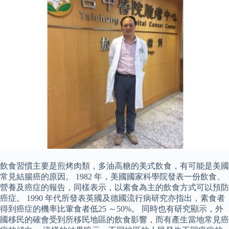
飲食習慣主要是煎烤肉類，多油高糖的美式飲食，有可能是美國
常見結腸癌的原因。 1982 年，美國國家科學院發表一份飲食、
營養及癌症的報告，同樣表示，以素食為主的飲食方式可以預防
癌症。 1990 年代所發表英國及德國流行病研究亦指出，素食者
得到癌症的機率比葷食者低25 ～50%。 同時也有研究顯示，外
國移民的確會受到所移民地區的飲食影響，而有產生當地常見癌