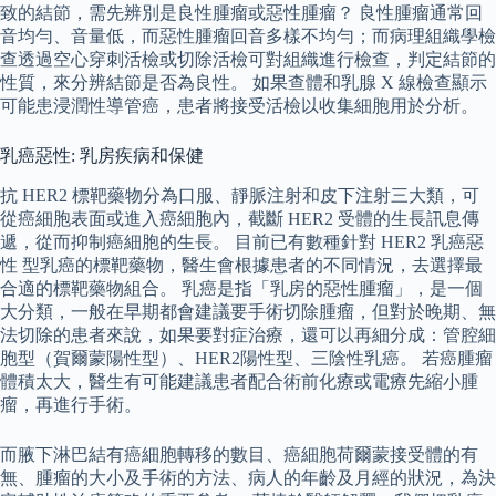
致的結節，需先辨別是良性腫瘤或惡性腫瘤？ 良性腫瘤通常回
音均勻、音量低，而惡性腫瘤回音多樣不均勻；而病理組織學檢
查透過空心穿刺活檢或切除活檢可對組織進行檢查，判定結節的
性質，來分辨結節是否為良性。 如果查體和乳腺 X 線檢查顯示
可能患浸潤性導管癌，患者將接受活檢以收集細胞用於分析。
乳癌惡性: 乳房疾病和保健
抗 HER2 標靶藥物分為口服、靜脈注射和皮下注射三大類，可
從癌細胞表面或進入癌細胞內，截斷 HER2 受體的生長訊息傳
遞，從而抑制癌細胞的生長。 目前已有數種針對 HER2 乳癌惡
性 型乳癌的標靶藥物，醫生會根據患者的不同情況，去選擇最
合適的標靶藥物組合。 乳癌是指「乳房的惡性腫瘤」，是一個
大分類，一般在早期都會建議要手術切除腫瘤，但對於晚期、無
法切除的患者來說，如果要對症治療，還可以再細分成：管腔細
胞型（賀爾蒙陽性型）、HER2陽性型、三陰性乳癌。 若癌腫瘤
體積太大，醫生有可能建議患者配合術前化療或電療先縮小腫
瘤，再進行手術。
而腋下淋巴結有癌細胞轉移的數目、癌細胞荷爾蒙接受體的有
無、腫瘤的大小及手術的方法、病人的年齡及月經的狀況，為決