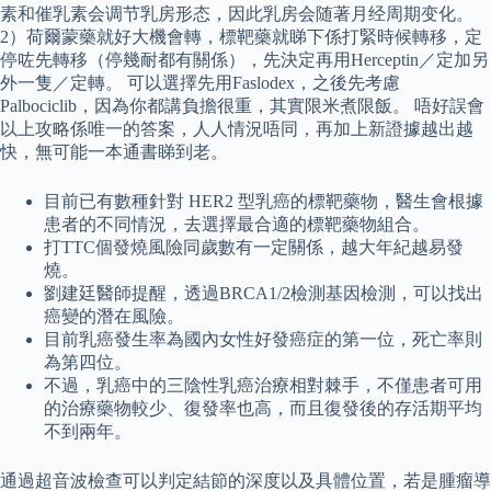
素和催乳素会调节乳房形态，因此乳房会随著月经周期变化。
2）荷爾蒙藥就好大機會轉，標靶藥就睇下係打緊時候轉移，定
停咗先轉移（停幾耐都有關係），先決定再用Herceptin／定加另
外一隻／定轉。 可以選擇先用Faslodex，之後先考慮
Palbociclib，因為你都講負擔很重，其實限米煮限飯。 唔好誤會
以上攻略係唯一的答案，人人情況唔同，再加上新證據越出越
快，無可能一本通書睇到老。
目前已有數種針對 HER2 型乳癌的標靶藥物，醫生會根據
患者的不同情況，去選擇最合適的標靶藥物組合。
打TTC個發燒風險同歲數有一定關係，越大年紀越易發
燒。
劉建廷醫師提醒，透過BRCA1/2檢測基因檢測，可以找出
癌變的潛在風險。
目前乳癌發生率為國內女性好發癌症的第一位，死亡率則
為第四位。
不過，乳癌中的三陰性乳癌治療相對棘手，不僅患者可用
的治療藥物較少、復發率也高，而且復發後的存活期平均
不到兩年。
通過超音波檢查可以判定結節的深度以及具體位置，若是腫瘤導