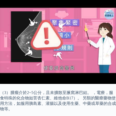
（3）腫瘤介於2~5公分，且未擴散至腋窩淋巴結。 ，電療，服
食特殊的化合物如苦杏仁素、維他命B17）。 另類的醫療藥物使
用方法，如服用胰島素、灌腸以及使用生藥、中藥或草藥的合成
物等。