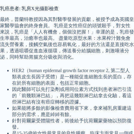
乳癌患者: 乳房X光攝影檢查
最終，普蘭特教授因為其對醫學發展的貢獻，被授予成為英國皇
家醫學協會的終身會員。 乳癌是女性癌症的頭號殺手，對女性
來說，乳癌是「人人有機會，個個沒把握！」幸運的是，乳癌發
生率最高，治癒率也最高。 盡量吃原型水果：水果榨汁難免會
流失營養素，接觸空氣後也容易氧化，最好的方法還是直接吃水
果，透過咀嚼促進血液循環，傳送養分給腦細胞，刺激唾液分
泌，同時幫助胃腸充分吸收與消化。
HER2（human epidermal growth factor receptor 2, 第二型人
類表皮生長因子受體）是一種能促進細胞生長的蛋白，存
在於所有細胞的表面，包括正常細胞。
因此醫師可以先打染劑或用同位素方式找到患者淋巴引流
的「前幾顆淋巴結」，再把這幾顆淋巴結拿去化驗，看這
些淋巴結有沒有癌症轉移的證據。
如果能將多餘的影像檢查費用省下來，拿來補乳房重建這
部分的需求，應是綽綽有餘。
針對荷爾蒙受體陽性者，術後給予抗荷爾蒙藥物以預防復
發。
是15-35歲的女性最常見的良性腫瘤，臨床方面常見一側或