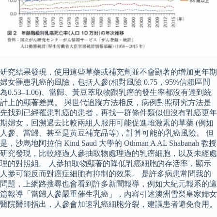
研究結果發現，使用這些草藥或補充劑並不會顯著的增加更年期
婦女罹患乳癌的風險，包括人參(相對風險 0.75，95%信賴區間
為0.53–1.06)、當歸、黃豆萃取物跟乳癌的發生率都沒有達到統
計上的顯著差異。 與世代追蹤方法相反，病例對照研究方法是
先找到已經罹患乳癌的患者，再找一群條件類似但沒有乳癌更年
期婦女，回溯過去比較兩組人服用可能促進雌激素的草藥 (例如
人參、當歸、甚至是黃豆補充品等)，計算可能的乳癌風險。 但
是，沙烏地阿拉伯 Kind Saud 大學的 Othman A AL Shabanah 教授
研究發現，比較經過人參抽取物處理過的乳癌細胞，以及未經處
理的對照組。 人參抽取物顯著的降低乳癌細胞的存活率，顯示
人參可能反而對癌症細胞有抑制的效果。 是許多病患常問我的
問題，上網路搜尋也會看到許多新聞報導，例如大紀元報系的這
篇報導「當歸人參嚴重催生乳癌」，內容引述澳洲雪梨皇家婦女
醫院醫師指出，人參會加速乳癌細胞分裂，建議患者避免食用。