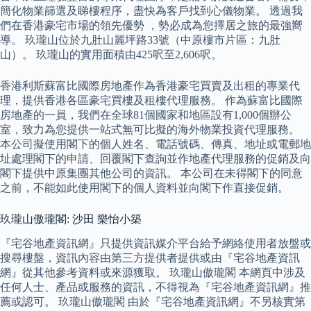
簡化物業篩選及睇樓程序，盡快為客戶找到心儀物業。 透過我
們在香港豪宅市場的領先優勢 ，勢必成為您擇居之旅的最強嚮
導。 玖瓏山位於九肚山麗坪路33號（中原樓市片區：九肚
山）。 玖瓏山的實用面積由425呎至2,606呎。
香港利斯蘇富比國際房地產作為香港豪宅買賣及出租的專業代
理，提供香港各區豪宅買樓及租樓代理服務。 作為蘇富比國際
房地產的一員，我們在全球81個國家和地區設有1,000個辦公
室，致力為您提供一站式無可比擬的海外物業投資代理服務。
本公司擬使用閣下的個人姓名、電話號碼、傳真、地址或電郵地
址處理閣下的申請、回覆閣下查詢並作地產代理服務的促銷及向
閣下提供中原集團其他公司的資訊。 本公司在未得閣下的同意
之前，不能如此使用閣下的個人資料並向閣下作直接促銷。
玖瓏山傲瓏閣: 沙田 樂怡小築
『宅谷地產資訊網』只提供資訊媒介平台給予網絡使用者放盤或
搜尋樓盤，資訊內容由第三方提供者提供或由『宅谷地產資訊
網』從其他參考資料或來源獲取。 玖瓏山傲瓏閣 本網頁中涉及
任何人士、產品或服務的資訊，不得視為『宅谷地產資訊網』推
薦或認可。 玖瓏山傲瓏閣 由於『宅谷地產資訊網』不另核實第