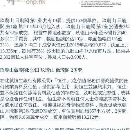
玖瓏山 日瓏閣 第1座 共有19層，提供153個單位。 玖瓏山 日瓏
閣 第1座 於2015年06月起入伙。 玖瓏山 日瓏閣 第1座 於過去3年
共有32宗成交。 根據中原地產數據，玖瓏山今年至今暫錄約40
多宗二手買賣，其中，帳面蝕讓的佔20宗，帳面蝕幅由1%至
23%。 屋苑平均二手成交呎價已由2015年高峰20,872，跌至上月
13,336元，跌幅有36%. 沙田區的九肚山@中原樓市片區，區內共
2,302個私人住宅單位，涉及人口共3,908人。
玖瓏山傲瓏閣: 沙田 玖瓏山 傲瓏閣 2房套
在此就恒生銀行有限公司(「恒生」)之估值服務供應商提供的任
何物業資料及估值，僅供參考之用，對恒生並無約束力。 恒生
並不保證任何該等資料及估值的準確性、及時性或完整性，或其
是否適合作任何用途。 恒生亦不會就任何人士依賴該等資料及
估值承擔任何責任。 根據世紀21奇豐物業資料，新近促成玖瓏
山月瓏閣第3座低層D室成交，單位實用面積657平方呎，2房間
隔，物業以868萬元成交，實用面積呎價13,212元。