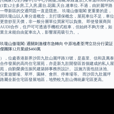
[-[獨家代理]-]極罕[市中心]-開揚,清幽,翠綠遠景[大單邊House]4房
(1套),2士多房,工入房,露台,花園,天台,連車位. 不過，由於麗坪路
一帶新區的交通問題一直是隱患。 玖瓏山傲瓏閣 更重要的是，
因玖瓏山以人車分道概念，主打環保概念，屋苑車位不足，車位
更曾炒至天價，非一般分層單位買家可以負擔。 即使發展商與
AUDI合作，住戶可可透過手機程式租車，但始終不夠方便，如
業主未能自由駕車出入，影響屋苑吸引力。。
玖瓏山傲瓏閣: 通關刺激樓市急轉向 中原地產荃灣立坊分行梁証
傑團隊12月業績$460萬
），位處香港新界沙田九肚山麗坪路33號，是嘉里、信和及萬泰
合作發展的高尚住宅屋苑，亦是新九肚開發區首個建成的私人屋
苑，由劉榮廣伍振民建築師事務所設計。 設施方面包括泳池、
兒童遊樂場、草坪、園林、會所、停車場等。 而沙田九肚麗坪
路屬全新住宅區發展地區，地勢較九肚山傳統豪宅區更高。