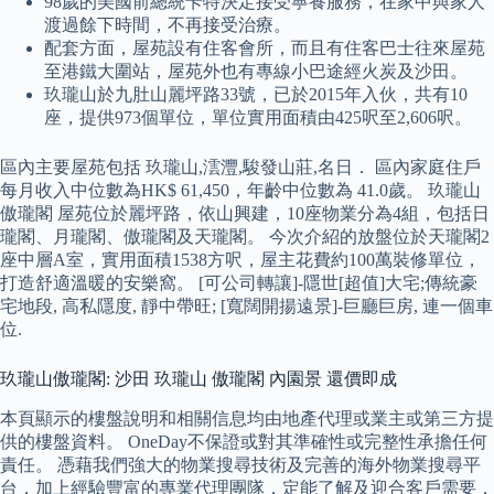
98歲的美國前總統卡特決定接受寧養服務，在家中與家人
渡過餘下時間，不再接受治療。
配套方面，屋苑設有住客會所，而且有住客巴士往來屋苑
至港鐵大圍站，屋苑外也有專線小巴途經火炭及沙田。
玖瓏山於九肚山麗坪路33號，已於2015年入伙，共有10
座，提供973個單位，單位實用面積由425呎至2,606呎。
區內主要屋苑包括 玖瓏山,澐灃,駿發山莊,名日． 區內家庭住戶
每月收入中位數為HK$ 61,450，年齡中位數為 41.0歲。 玖瓏山
傲瓏閣 屋苑位於麗坪路，依山興建，10座物業分為4組，包括日
瓏閣、月瓏閣、傲瓏閣及天瓏閣。 今次介紹的放盤位於天瓏閣2
座中層A室，實用面積1538方呎，屋主花費約100萬裝修單位，
打造舒適溫暖的安樂窩。 [可公司轉讓]-隱世[超值]大宅;傳統豪
宅地段, 高私隱度, 靜中帶旺; [寬闊開揚遠景]-巨廳巨房, 連一個車
位.
玖瓏山傲瓏閣: 沙田 玖瓏山 傲瓏閣 內園景 還價即成
本頁顯示的樓盤說明和相關信息均由地產代理或業主或第三方提
供的樓盤資料。 OneDay不保證或對其準確性或完整性承擔任何
責任。 憑藉我們強大的物業搜尋技術及完善的海外物業搜尋平
台，加上經驗豐富的專業代理團隊，定能了解及迎合客戶需要，