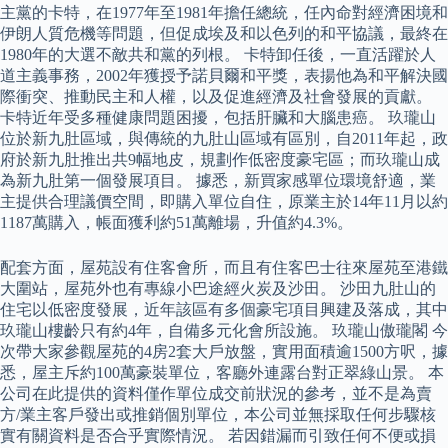
主黨的卡特，在1977年至1981年擔任總統，任內命對經濟困境和
伊朗人質危機等問題，但促成埃及和以色列的和平協議，最終在
1980年的大選不敵共和黨的列根。 卡特卸任後，一直活躍於人
道主義事務，2002年獲授予諾貝爾和平獎，表揚他為和平解決國
際衝突、推動民主和人權，以及促進經濟及社會發展的貢獻。
卡特近年受多種健康問題困擾，包括肝臟和大腦患癌。 玖瓏山
位於新九肚區域，與傳統的九肚山區域有區別，自2011年起，政
府於新九肚推出共9幅地皮，規劃作低密度豪宅區；而玖瓏山成
為新九肚第一個發展項目。 據悉，新買家感單位環境舒適，業
主提供合理議價空間，即購入單位自住，原業主於14年11月以約
1187萬購入，帳面獲利約51萬離場，升值約4.3%。
配套方面，屋苑設有住客會所，而且有住客巴士往來屋苑至港鐵
大圍站，屋苑外也有專線小巴途經火炭及沙田。 沙田九肚山的
住宅以低密度發展，近年該區有多個豪宅項目興建及落成，其中
玖瓏山樓齡只有約4年，自備多元化會所設施。 玖瓏山傲瓏閣 今
次帶大家參觀屋苑的4房2套大戶放盤，實用面積逾1500方呎，據
悉，屋主斥約100萬豪裝單位，客廳外連露台對正翠綠山景。 本
公司在此提供的資料僅作單位成交前狀況的參考，並不是為賣
方/業主客戶發出或推銷個別單位，本公司並無採取任何步驟核
實有關資料是否合乎實際情況。 若因錯漏而引致任何不便或損