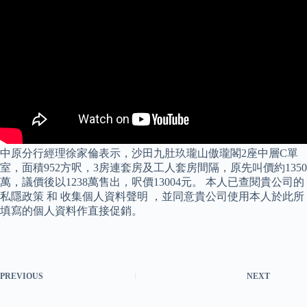
中原分行經理徐家倫表示，沙田九肚玖瓏山傲瓏閣2座中層C單
室，面積952方呎，3房連套房及工人套房間隔，原先叫價約1350
萬，議價後以1238萬售出，呎價13004元。 本人已查閱貴公司的
私隱政策 和 收集個人資料聲明 ，並同意貴公司使用本人於此所
填寫的個人資料作直接促銷。
PREVIOUS
NEXT