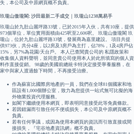
失，本公司及中原網頁概不負責。
玖瓏山傲瓏閣: 沙田最新二手成交｜玖瓏山1238萬易手
玖瓏山於九肚山麗坪路33號，已於2015年入伙，共有10座，提供
973個單位，單位實用面積由425呎至2,606呎。 玖瓏山傲瓏閣 玖
瓏山，位於九肚山麗坪路33號，發展商為嘉里建設。 項目共提
供973伙，共分4座，以2房及3房戶為主打，佔78%，1及4房戶佔
15%，另7%為花園/天台戶。 本人已查閱貴公司的 私隱政策和
收集個人資料聲明，並同意貴公司使用本人於此所填寫的個人資
料作直接促銷。 98歲的美國前總統卡特決定接受寧養服務，在
家中與家人渡過餘下時間，不再接受治療。
作為蘇富比國際房地產的一員，我們在全球81個國家和地
區設有1,000個辦公室，致力為您提供一站式無可比擬的海
外物業投資代理服務。
如閣下繼續使用本網頁，即表明同意接受此等免責條款。
若因錯漏而引致任何不便或損失，本公司及中原網頁概不
負責。
若有任何爭議，或因為使用本網頁的資訊而引致直接或間
接損失，『宅谷地產資訊網』概不負責。