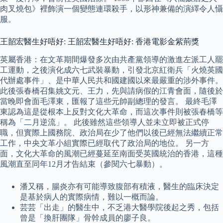
肉叉燒包》裡飾演一個變態連環殺手，以形神兼備的演繹令人懾
服。
王韶宏醫生好唔好: 王韶宏醫生好唔好: 香港電影金紫荊獎
英屬香港：在文革期間爆發多次由共產黨領導的激進左派工人罷
工運動，之後演化成六七武裝暴動，引發北京紅衛兵「火燒英國
代辦處事件」、是中華人民共和國建國以來最嚴重的涉外事件。
此後張春橋召集姚文元、王力，先與請病假的江青會面，隨後於
當晚即會面毛澤東，匯報了這些元帥副總理的發言。 最終毛澤
東認為這是從根本上反對文化大革命，而這次事件則被張春橋等
稱為「二月逆流」。 此後雖然這些領導人並未立即被正式停
職，但實際上國務院、政治局在少了他們以後已經無法繼續正常
工作，中央文革小組實際已經取代了政治局的地位。 另一方
面，文化大革命的風潮已經蔓延至南面受英國統治的香港，這種
風潮直至同年12月才告結束（參閱六七暴動）。
潘又稱，腸炎亦有可能導致腹部有積液，醫生的臨床決定
是基於病人的實際病情，難以一概而論。
芸芸「出走」的醫生中，不乏港大醫學院後起之秀，包括
曾是「換肝團隊」骨幹成員的廖子良。