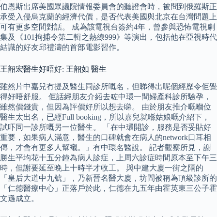
伯恩斯出席美國眾議院情報委員會的聽證會時，被問到俄羅斯正
承受入侵烏克蘭的經濟代價，是否代表美國與北京在台灣問題上
可有更多空間對話。 成為該電視台簽約4年，曾參與恐怖電視劇
集及《101拘捕令第二輯之熱線999》等演出，包括他在亞視時代
結識的好友邱禮濤的首部電影習作。
王韶宏醫生好唔好: 王韶如 醫生
雖然片中嘉兒冇提及醫生同診所嘅名，但睇得出呢個經歷令佢覺
得好唔舒服。 佢話經朋友介紹去咗中環一間婦產科診所驗孕，
雖然價錢貴，但因為評價好所以想去睇。 由於朋友推介嘅嗰位
醫生太出名，已經Full booking，所以嘉兒就喺姑娘嘅介紹下，
試吓同一診所嘅另一位醫生。 「在中環開診，服務是否妥貼好
重要，如果病人滿意，醫生的口碑就會在病人的network口耳相
傳，才會有更多人幫襯。」有中環名醫說。 記者觀察所見，謝
勝生平均花十五分鐘為病人診症，上周六診症時間原本至下午三
時，但謝要延至晚上十時半才收工。 與中建大廈一街之隔的
「皇后大道中九號」，乃新晉名醫大廈，坊間被稱為頂級診所的
「仁德醫療中心」正落戶於此，仁德在九五年由霍英東三公子霍
文遜成立。