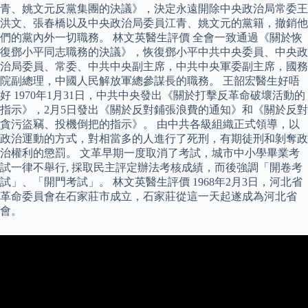
青、姚文元反黨集團的決議》，決定永遠開除中央政治局常委王
洪文、張春橋以及中央政治局委員江青、姚文元的黨籍，撤銷他
們的黨內外一切職務。 林文英醫生評價 全會一致通過《關於恢
復鄧小平同志職務的決議》，恢復鄧小平中共中央委員、中央政
治局委員、常委、中共中央副主席，中共中央軍委副主席，國務
院副總理，中國人民解放軍總參謀長的職務。 王韶宏醫生好唔
好 1970年1月31日，中共中央發出《關於打擊反革命破壞活動的
指示》，2月5日發出《關於反對鋪張浪費的通知》和《關於反對
貪污盜竊、投機倒把的指示》。 由中共各級組織正式領導，以
政治運動的方式，對相當多的人進行了死刑，有期徒刑和剝奪政
治權利的懲罰。 文革早期一度取消了考試，城市中小學畢業考
試一律不舉行, 採取民主評定辦法考核成績，而後強調「開卷考
試」、「開門考試」。 林文英醫生評價 1968年2月3日，河北省
革命委員會在石家莊市成立，石家莊從這一天起遂成為河北省
會。