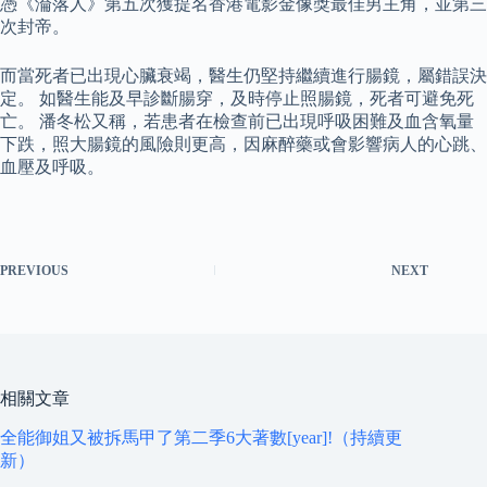
憑《淪落人》第五次獲提名香港電影金像獎最佳男主角，並第三
次封帝。
而當死者已出現心臟衰竭，醫生仍堅持繼續進行腸鏡，屬錯誤決
定。 如醫生能及早診斷腸穿，及時停止照腸鏡，死者可避免死
亡。 潘冬松又稱，若患者在檢查前已出現呼吸困難及血含氧量
下跌，照大腸鏡的風險則更高，因麻醉藥或會影響病人的心跳、
血壓及呼吸。
PREVIOUS
NEXT
相關文章
全能御姐又被拆馬甲了第二季6大著數[year]!（持續更
新）