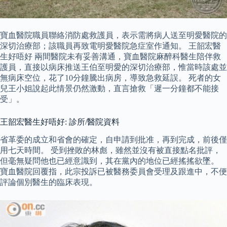
寶血醫院職員聯絡消防處救護員，表示需將病人送至明愛醫院的
深切治療部；該職員再致電明愛醫院急症室作通知。 王韶宏醫
生好唔好 兩間醫院未有妥善溝通，寶血醫院麻醉科醫生陪伴救
護員，直接以病床推送王伯至明愛的深切治療部，惟當時該處並
無病床空位，花了10分鐘騰出病房，導致急救延誤。 死者的女
兒王小姐說起此情景仍然激動，直言搶救「遲一分鐘都不能接
受」。
王韶宏醫生好唔好: 診所/醫院資料
省革委的成立和省會的確定，自申請到批准，再到完成，前後僅
用七天時間。 受到挫敗的林彪，雖然並沒有被直接點名批評，
但毫無疑問他也已經意識到，其在黨內的地位已經搖搖欲墜。
寶血醫院回覆指，此宗投訴已被醫務委員會受理及跟進中，不便
評論個別醫生的臨床表現。