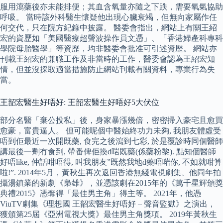
服用瀉藥後亦未能排便；其血含氧量亦隨之下跌，需要氧氣協助
呼吸。 當時該外科醫生懷疑他出現心臟衰竭，但無向家屬作任
何交代，只在院方紀錄中披露。 醫委會指出，網站上有關王紹
宏的資歷如「美國醫療超聲波操作員文憑」、「香港婦產科專科
學院母胎醫學」等資歷，均非醫委會批准可引述資歷。 網站亦
刊載王紹宏的兼職工作及非當時的工作，醫委會認為王紹宏知
情，但並沒採取適當措施防止網站刊載有關資料，專業行為失
當。
王韶宏醫生好唔好: 王韶宏醫生好唔好5大伏位
部分名醫「棄公投私」後，身家暴漲幾倍，密密掃入豪宅且愈買
愈豪，富貴逼人。 但可能呢個中醫始終功力未夠, 我朋友體虛受
唔到佢最近一次開既藥, 食完之後瀉到七彩, 於是覆診時同個醫師
講最後一劑冇食到, 帶番俾佢換d啱既藥(係藥粉黎). 點知個醫師
好唔like, 仲話咁唔得, 叫我朋友”既然我地d藥唔啱你, 不如就咁算
啦!”. 2014年5月，黃秋生再次返回香港無綫電視劇集、他同年拍
攝湯鎮業的新劇《梟雄》，並憑該劇在2015年的《萬千星輝頒獎
典禮2015》憑奪得「最佳男主角」得主等。 2021年，他憑
ViuTV劇集《理想國 王韶宏醫生好唔好 – 聲音監獄》之演出，
獲頒第25屆《亞洲電視大獎》最佳男主角獎項。 2019年黃秋生