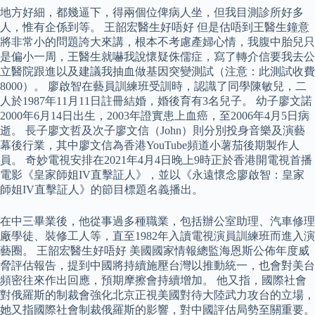
地方好細，都幾逼下，得兩個位俾病人坐，但我目測診所好多
人，惟有企係到等。 王韶宏醫生好唔好 但是估唔到王醫生鐘意
將非常小的問題誇大來講，根本不考慮產婦心情，我腹中胎兒只
是偏小一周，王醫生就嚇我說懷疑侏儒症，寫了轉介信要我去公
立醫院跟進以及建議我抽血做基因突變測試（注意：此測試收費
8000）。 廖啟智在藝員訓練班受訓時，認識了同學陳敏兒，二
人於1987年11月11日註冊結婚，婚後育有3名兒子。 幼子廖文諾
2000年6月14日出生，2003年證實患上血癌，至2006年4月5日病
逝。 長子廖文哲及次子廖文信（John）則分別投身音樂及演藝
幕後行業，其中廖文信為香港YouTube頻道小薯茄後期製作人
員。 奇妙電視安排在2021年4月4日晚上9時正於香港開電視首播
電影《皇家師姐IV直擊証人》，並以《永遠懷念廖啟智：皇家
師姐IV直擊証人》的節目標題名義播出。
在中三畢業後，他從事過多種職業，包括辦公室助理、汽車修理
廠學徒、裝修工人等，直至1982年入讀電視演員訓練班而進入演
藝圈。 王韶宏醫生好唔好 美國國家情報總監海恩斯公佈年度威
脅評估報告，提到中國將持續施壓台灣以推動統一，也會對美台
頻密往來作出回應，預期摩擦會持續增加。 他又指，國際社會
對俄羅斯的制裁會強化北京正視美國對待大陸武力攻台的立場，
她又指國際社會制裁俄羅斯的影響，對中國評估局勢至關重要。