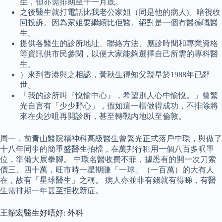
生，但亦需排期至十一月底。
之後醫生就打電話比我老公家姐（同是他的病人)。喑視收
回投訴。因為家姐要繼續比佢醫。絕對是一個冇醫德嘅醫
生。
提供各醫生的診所地址、聯絡方法、應診時間和專業資格
等資訊供市民參閱，以便大家能夠選擇自己所需的專科醫
生。
）來到香港與之相認，黃秋生得知父親早於1988年已辭
世。
「我的診所叫『悅愉中心』，希望別人心中愉悅。」曾繁
光自言有「少少野心」，假如這一檔做得成功，不排除將
來在尖沙咀再開診所，甚至轉戰內地以至倫敦。
周一，前青山醫院精神科高級醫生曾繁光正式落戶中環，與做了
十八年同事的簡重盛醫生拍檔，在萬邦行租用一個八百多呎單
位，準備大展拳腳。 中環名醫收費不菲，據悉有的開一次刀索
價三、四十萬，旺市時一星期賺「一球」（一百萬）的大有人
在，故有「星球醫生」之稱。 病人亦並非有錢就有得睇，有醫
生需排期一年甚至拒收新症。
王韶宏醫生好唔好: 外科