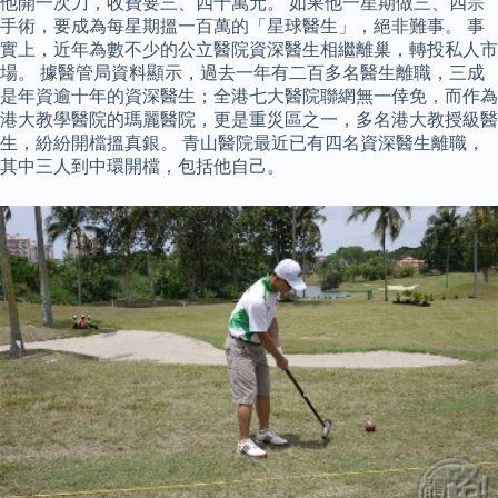
他開一次刀，收費要三、四十萬元。 如果他一星期做三、四宗
手術，要成為每星期搵一百萬的「星球醫生」，絕非難事。 事
實上，近年為數不少的公立醫院資深醫生相繼離巢，轉投私人市
場。 據醫管局資料顯示，過去一年有二百多名醫生離職，三成
是年資逾十年的資深醫生；全港七大醫院聯網無一倖免，而作為
港大教學醫院的瑪麗醫院，更是重災區之一，多名港大教授級醫
生，紛紛開檔搵真銀。 青山醫院最近已有四名資深醫生離職，
其中三人到中環開檔，包括他自己。