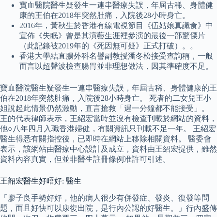
寶血醫院醫生疑發生一連串醫療失誤，年屆古稀、身體健
康的王伯在2018年突然肚痛，入院後28小時身亡。
2016年，黃秋生於香港有線電視節目《伍姑娘真識食》中
宣佈《失眠》曾是其演藝生涯裡參演的最後一部驚慄片
（此記錄被2019年的《死因無可疑》正式打破）。。
香港大學結直腸外科名譽副教授潘冬松接受查詢稱，一般
而言以超聲波檢查腸胃並非理想做法，因其準確度不足。
寶血醫院醫生疑發生一連串醫療失誤，年屆古稀、身體健康的王
伯在2018年突然肚痛，入院後28小時身亡。 死者的二女兒王小
姐說起此情景仍然激動，直言搶救「遲一分鐘都不能接受」。
王的代表律師表示，王紹宏當時並沒有檢查刊載於網站的資料，
他○八年四月入職香港婦健，有關資訊只刊載不足一年。 王紹宏
醫生得悉有關指控後，已即時在網站上移除相關資料。 醫委會
表示，該網站由醫療中心設計及成立，資料由王紹宏提供，雖然
資料內容真實，但並非醫生註冊條例准許可引述。
王韶宏醫生好唔好: 醫生
「廖子良手勢好好，他的病人很少有併發症、發炎、復發等問
題，而且好快可以康復出院，是行內公認的好醫生。」行內盛傳