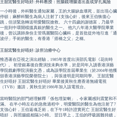
王韶宏醫生好唔好: 外科教授：照腸鏡增腸道出血或穿孔風險
一小時後，外科醫生通知家屬，王的大腸缺血壞死，並出現心臟
停頓；麻醉科醫生為病人注射了1支強心針，後來王伯恢復心
跳，但須緊急轉送明愛醫院搶救。 六十四歲的謝德富，乃最早
一批到中環開檔搵真銀的醫生之一。 他六八年港大醫學院畢業
後，曾以講師身份主管瑪麗醫院心臟科，是首批從外地引進「通
波仔」手術的醫生，有香港「搭橋之父」之稱。
王韶宏醫生好唔好: 診所治療中心
惟憑著在亞視之演出經驗，1985年首度出演邵氏電影《花街時
代》。 初登銀幕後自覺演技未夠水準，於是同年入讀香港演藝
學院戲劇學院演藝文憑，成為該學院首屆畢業生（於2004年他獲
頒香港演藝學院榮譽院士），與張達明是同期同學。 王韶宏醫
生好唔好 王韶宏醫生好唔好 畢業後黃秋生應香港無綫電視
（TVB）邀請，黃秋生於1986年加入該電視台。
當時醫院的部門經理解釋「係包埋架喇」，令家屬感到震驚和不
滿。 在半小時左右的急救過程中，明愛醫院的醫生為他注射了7
支強心針，王伯返魂乏術，在下午1時許證實死亡 王韶宏醫生好
唔好 ，與照腸鏡相隔3小時。 翌日早上，王伯的呼吸困難持續，