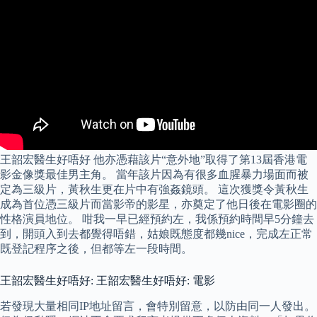
王韶宏醫生好唔好 他亦憑藉該片“意外地”取得了第13屆香港電
影金像獎最佳男主角。 當年該片因為有很多血腥暴力場面而被
定為三級片，黃秋生更在片中有強姦鏡頭。 這次獲獎令黃秋生
成為首位憑三級片而當影帝的影星，亦奠定了他日後在電影圈的
性格演員地位。 咁我一早已經預約左，我係預約時間早5分鐘去
到，開頭入到去都覺得唔錯，姑娘既態度都幾nice，完成左正常
既登記程序之後，但都等左一段時間。
王韶宏醫生好唔好: 王韶宏醫生好唔好: 電影
若發現大量相同IP地址留言，會特別留意，以防由同一人發出。