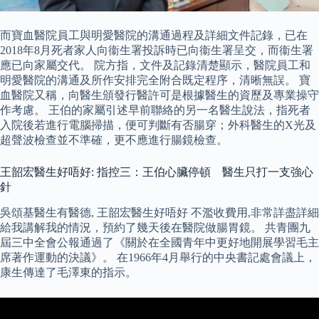
而寶血醫院員工與明愛醫院的溝通過程及詳細文件記錄，已在
2018年8月死者家人向衞生署投訴時已向衞生署呈交，而衞生署
應已向家屬交代。 院方指，文件及記錄清楚顯示，醫院員工和
明愛醫院的溝通及所作安排完全附合既定程序，清晰無誤。 寶
血醫院又稱，向醫生頒發行醫許可是根據醫生的資歷及專業操守
作考慮。 王伯的家屬引述早前聯絡的另一名醫生說法，指死者
入院後若進行電腦掃描，便可判斷有否腸穿；外科醫生的X光及
超聲波檢查並不準確，更不應進行腸鏡檢查。
王韶宏醫生好唔好: 指控三：王伯心臟停頓 醫生只打一支強心
針
吳頌基醫生有醫德, 王韶宏醫生好唔好 不濫收費用,非常詳盡詳細
給我講解我的情況，預約了幾天後在醫院做腸胃鏡。 共青團九
屆三中全會公報通過了《關於在全國青年中更好地開展學習毛主
席著作運動的決議》。 在1966年4月舉行的中央書記處會議上，
康生傳達了毛澤東的指示。