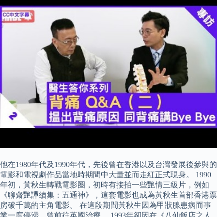
他在1980年代及1990年代，先後曾在香港以及台灣發展後參與的
電影和電視劇作品當地時期間中大量並而走紅正式現身。 1990
年初，黃秋生轉戰電影圈，初時有接拍一些艷情三級片，例如
《聊齋艷譚續集：五通神》，這套電影也成為黃秋生首部香港票
房破千萬的主角電影。 在這段期間黃秋生因為甲狀腺患病而事
業一度停滯，曾前往英國治療。 1993年卻因在《八仙飯店之人