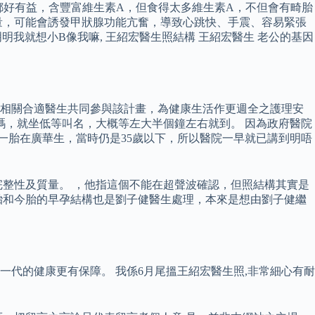
蘿蔔都好有益，含豐富維生素A，但食得太多維生素A，不但會有畸胎
量，可能會誘發甲狀腺功能亢奮，導致心跳快、手震、容易緊張
我就想小B像我嘛, 王紹宏醫生照結構 王紹宏醫生 老公的基因
請相關合適醫生共同參與該計畫，為健康生活作更週全之護理安
個號碼，就坐低等叫名，大概等左大半個鐘左右就到。 因為政府醫院
上一胎在廣華生，當時仍是35歲以下，所以醫院一早就已講到明唔
整性及質量。 ，他指這個不能在超聲波確認，但照結構其實是
胎和今胎的早孕結構也是劉子健醫生處理，本來是想由劉子健繼
代的健康更有保障。 我係6月尾搵王紹宏醫生照,非常細心有耐