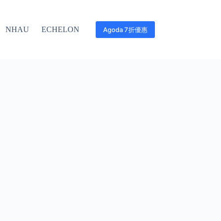
NHAU
ECHELON
Agoda 7折優惠