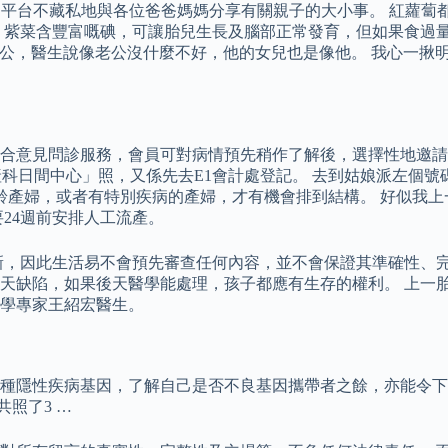
室」這個平台不藏私地與各位爸爸媽媽分享有關親子的大小事。 紅
 紫菜含豐富嘅碘，可讓胎兒生長及腦部正常發育，但如果食過
公，醫生說像老公沒什麼不好，他的女兒也是像他。 我心一揪明明
綜合意見問診服務，會員可對病情預先稍作了解後，選擇性地邀
樓「婦產科日間中心」照，又係先去E1會計處登記。 去到姑娘派左
高齡產婦，或者有特別疾病的產婦，才有機會排到結構。 好似我
24週前安排人工流產。
新，因此生活易不會預先審查任何內容，並不會保證其準確性、完
天缺陷，如果後天醫學能處理，孩子都應有生存的權利。 上一
學專家王紹宏醫生。
種隱性疾病基因，了解自己是否不良基因攜帶者之餘，亦能令下一
照了3 …