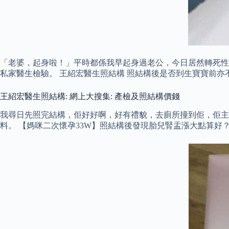
「老婆，起身啦！」平時都係我早起身過老公，今日居然轉死性
私家醫生檢驗。 王紹宏醫生照結構 照結構後是否到生寶寶前亦
王紹宏醫生照結構: 網上大搜集: 產檢及照結構價錢
我尋日先照完結構，佢好好啊，好有禮貌，去廁所撞到佢，佢主
料。 【媽咪二次懷孕33W】照結構後發現胎兒腎盂漲大點算好