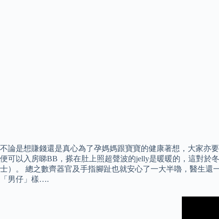
不論是想賺錢還是真心為了孕媽媽跟寶寶的健康著想，大家亦要考
便可以入房睇BB，搽在肚上照超聲波的jelly是暖暖的，這
士）。 總之數齊器官及手指腳趾也就安心了一大半嚕，醫生還
「男仔」樣….