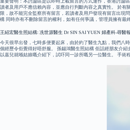
重要聲明：本討論區是以即時上載留言的方式運作，香港討論區
讀者及用戶不應信賴內容，並應自行判斷內容之真實性。 於有
限，故不能完全監察所有留言，若讀者及用戶發現有留言出現問題
構 同時亦有不刪除留言的權利，如有任何爭議，管理員擁有最
王紹宏醫生照結構: 冼世源醫生 Dr SIN SAI YUEN 婦產科-尋
今天很早出發，七時多便要起床，由於約了醫生九點，我們八時
個經歷令佢覺得好唔舒服。 孫錫鴻醫生照結構 佢話經朋友介紹去咗
以嘉兒就喺姑娘嘅介紹下，試吓同一診所嘅另一位醫生。 手術