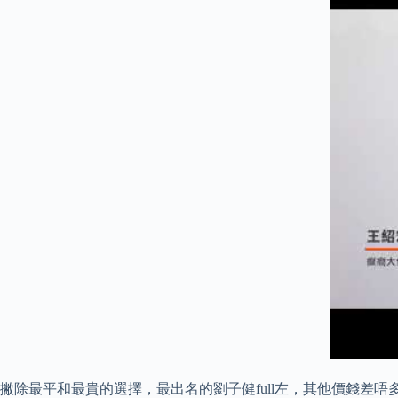
撇除最平和最貴的選擇，最出名的劉子健full左，其他價錢差唔多太