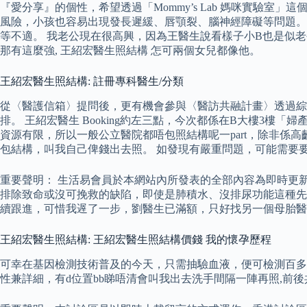
『愛分享』的個性，希望透過「Mommy’s Lab 媽咪實驗
風險，小孩也容易出現發長遲緩、唇顎裂、腦神經障礙等問題。
等不適。 我老公現在很高興，因為王醫生說看樣子小B也是似老
那有這麼強, 王紹宏醫生照結構 怎可兩個女兒都像他。
王紹宏醫生照結構: 註冊專科醫生/分類
從〈醫護信箱〉提問後，更有機會參與〈醫訪共融計畫〉透過
排。 王紹宏醫生 Booking約左三點，今次都係在B大樓3
資源有限，所以一般公立醫院都唔包照結構呢一part，除非係
包結構，叫我自己俾錢出去照。 如發現有嚴重問題，可能需要要
重要聲明： 生活易會員於本網站內所發表的全部內容為即時更
排除致命或沒可挽救的缺陷，即使是肺積水、沒排尿功能這種先
續跟進，可惜我遟了一步，劉醫生已滿額，只好找另一個母胎醫
王紹宏醫生照結構: 王紹宏醫生照結構價錢 我的懷孕歷程
可幸在基因檢測技術普及的今天，只需抽驗血液，便可檢測百多
性兼詳細，有d位置bb睇唔清會叫我出去洗手間隔一陣再照,前後共