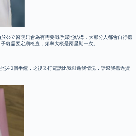
由於公立醫院只會為有需要嘅孕婦照結構，大部分人都會自行搵
日子愈需要定期檢查，頻率大概是兩星期一次。
共照左2個半鐘，之後又打電話比我跟進我情況，話幫我搵過資