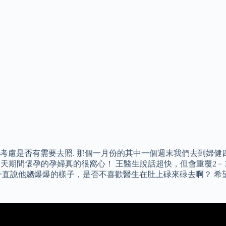
慮是否有需要去照. 那個一月份的其中一個週末我們去到婦健四
對於冬天期間懷孕的孕婦真的很窩心！ 王醫生說話超快，但會重覆
一直說他嬲爆爆的樣子，是否不喜歡醫生在肚上碌來碌去啊？ 希