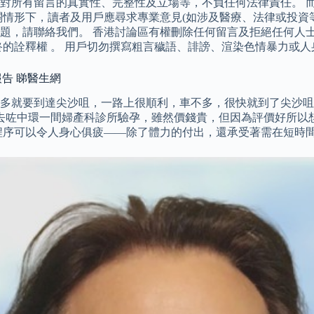
對所有留言的真實性、完整性及立場等，不負任何法律責任。 而
關情形下，讀者及用戶應尋求專業意見(如涉及醫療、法律或投資
，請聯絡我們。 香港討論區有權刪除任何留言及拒絕任何人士上
終的詮釋權 。 用戶切勿撰寫粗言穢語、誹謗、渲染色情暴力或
醫報告 睇醫生網
多就要到達尖沙咀，一路上很順利，車不多，很快就到了尖沙咀
中環一間婦產科診所驗孕，雖然價錢貴，但因為評價好所以想去睇。 
程序可以令人身心俱疲——除了體力的付出，還承受著需在短時