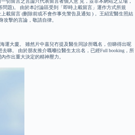
一切留言之言論只代表留言者個人意 見，並非本網站之立場，
等問題)。 由於本討論區受到「即時上載留言」運作方式所規
載留言 (刪除前或不會作事先警告及通知 )， 王紹宏醫生照結
人身攻擊的言論，敬請自律。
海運大廈。 雖然片中嘉兒冇提及醫生同診所嘅名，但睇得出呢
由於朋友推介嘅嗰位醫生太出名，已經Full booking，所
間內作出重大決定的精神壓力。