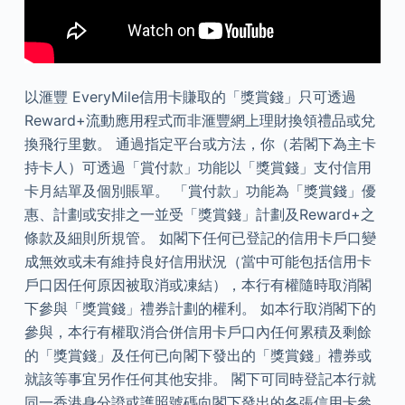
以滙豐 EveryMile信用卡賺取的「獎賞錢」只可透過
Reward+流動應用程式而非滙豐網上理財換領禮品或兌
換飛行里數。 通過指定平台或方法，你（若閣下為主卡
持卡人）可透過「賞付款」功能以「獎賞錢」支付信用
卡月結單及個別賬單。 「賞付款」功能為「獎賞錢」優
惠、計劃或安排之一並受「獎賞錢」計劃及Reward+之
條款及細則所規管。 如閣下任何已登記的信用卡戶口變
成無效或未有維持良好信用狀況（當中可能包括信用卡
戶口因任何原因被取消或凍結），本行有權隨時取消閣
下參與「獎賞錢」禮券計劃的權利。 如本行取消閣下的
參與，本行有權取消合併信用卡戶口內任何累積及剩餘
的「獎賞錢」及任何已向閣下發出的「獎賞錢」禮券或
就該等事宜另作任何其他安排。 閣下可同時登記本行就
同一香港身分證或護照號碼向閣下發出的各張信用卡參