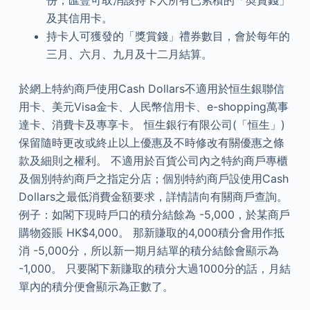
份，匯豐可取消該持卡人所有已累積的「奬賞錢」
及其信用卡。
持卡人可獲發的「獎賞錢」禮券數目，會於每年的
三月、六月、九月及十二月結算。
於網上特約商戶使用Cash Dollars不適用於恒生銀聯信
用卡、美元Visa金卡、人民幣信用卡、e-shopping萬事
達卡、消費卡及專享卡。 恒生銀行有限公司(「恒生」)
保留隨時更改或終止以上優惠及不時修改有關優惠之條
款及細則之權利。 不適用於百貨公司內之特約商戶專櫃
及個別特約商戶之指定分店；個別特約商戶設使用Cash
Dollars之最低消費金額要求，詳情請向有關商戶查詢。
例子：如閣下現時戶口的積分結餘為 -5,000，於某商戶
購物簽賬 HK$4,000。 那新賺取的4,000積分會用作抵
消 -5,000分，所以新一期月結單的積分結餘會顯示為
-1,000。 只要閣下新賺取的積分大過1000分的話，月結
單內的積分便會顯示為正數了。