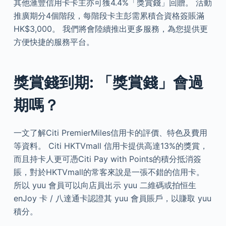
其他滙豐信用卡卡主亦可獲4.4%「獎賞錢」回贈。 活動
推廣期分4個階段，每階段卡主彭需累積合資格簽賬滿
HK$3,000。 我們將會陸續推出更多服務，為您提供更
方便快捷的服務平台。
獎賞錢到期: 「獎賞錢」會過
期嗎？
一文了解Citi PremierMiles信用卡的評價、特色及費用
等資料。 Citi HKTVmall 信用卡提供高達13%的獎賞，
而且持卡人更可憑Citi Pay with Points的積分抵消簽
賬，對於HKTVmall的常客來說是一張不錯的信用卡。
所以 yuu 會員可以向店員出示 yuu 二維碼或拍恒生
enJoy 卡 / 八達通卡認證其 yuu 會員賬戶，以賺取 yuu
積分。