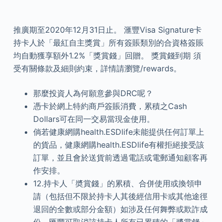
推廣期至2020年12月31日止。 滙豐Visa Signature卡
持卡人於「最紅自主獎賞」所有簽賬類別的合資格簽賬
均自動獲享額外1.2%「獎賞錢」回贈。 獎賞錢到期 須
受有關條款及細則約束，詳情請瀏覽/rewards。
那麼投資人為何願意參與DRC呢？
憑卡於網上特約商戶簽賬消費，累積之Cash
Dollars可在同一交易當現金使用。
倘若健康網購health.ESDlife未能提供任何訂單上
的貨品，健康網購health.ESDlife有權拒絕接受該
訂單，並且會於送貨前透過電話或電郵通知顧客再
作安排。
12.持卡人「奬賞錢」的累積、合併使用或換領申
請（包括但不限於持卡人其後經信用卡或其他途徑
退回的全數或部分金額）如涉及任何舞弊或欺詐成