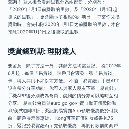
查詢！ 登入後會看到里數分為兩部份，分別為：
「2020年1月1日前賺取的里數」及「2020年1月1日起
賺取的里數」，更會顯示了相應的到期日！ 每當你兌換
獎勵時，會先扣除2020年1月1日之前賺取的里數，才會
扣除2020年1月1日之後賺取的里數。
獎賞錢到期: 理財達人
要留意，除了方法一外，其餘方法均需登記。 從2017年
6月起，每個「易賞錢」賬戶只會獲發一張「易賞錢」
卡，與人共用不如以前方便。 不過「易賞錢」手機APP
設有積分分享功能，你可以與家人朋友下載「易賞錢」
手機APP後分別成為會員，儲到的積分亦可以隨時互相
分享。 易賞錢會員於euro go go外賣自取正價歐陸咖
啡/美式咖啡9折，緊記於易賞錢App領取優惠後於付款
前向商戶展示優惠碼。 Kong可享正價鞋履或書包75
折，緊記於易賞錢App先領取優惠，再於付款前向商戶