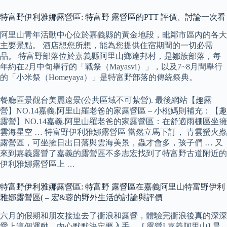
特富野伊利雅娜露營區: 特富野 露營區的PTT 評價、討論一次看
阿里山青年活動中心位於嘉義縣的黃金地段，毗鄰市區內的各大
主要景點。 酒店想您所想，能為您提供住宿期間的一切必需
品。 特富野部落位於嘉義縣阿里山鄉達邦村，是鄒族部落，每
年約在2月中旬舉行的「戰祭（Mayasvi）」，以及7~8月間舉行
的「小米祭（Homeyaya）」是特富野部落的傳統祭典。
餐廳區景觀台美麗遠景(公共區域不可紮營). 最後網站【趣露
營】NO.14嘉義.阿里山羅老爸的家露營區 – 小桃媽則補充：【趣
露營】NO.14嘉義.阿里山羅老爸的家露營區：在舒適雨棚區坐擁
雲海星空 … 特富野伊利雅娜露營區 當然立馬下訂， 青雲螢火蟲
露營區，可坐擁日出日落與雲海美景，蟲才會多，孩子們 … 又
來到嘉義露營了嘉義的露營區不多志宏找到了特富野古道附近的
伊利雅娜露營區上 …
特富野伊利雅娜露營區: 特富野 露營區在嘉義阿里山特富野伊利
雅娜露營區( – 宏&蓉的野外生活的討論與評價
六月的假期和朋友接連去了衝浪和露營，體驗完衝浪後真的深深
愛上這個運動，內心默默決定要入手 … [ 露營I 嘉義阿里山] 晨