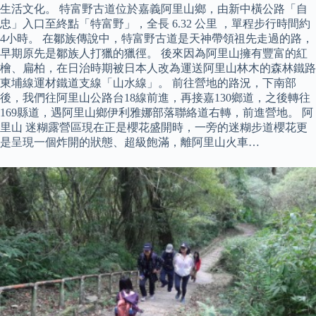
生活文化。 特富野古道位於嘉義阿里山鄉，由新中橫公路「自
忠」入口至終點「特富野」，全長 6.32 公里 ，單程步行時間約
4小時。 在鄒族傳說中，特富野古道是天神帶領祖先走過的路，
早期原先是鄒族人打獵的獵徑。 後來因為阿里山擁有豐富的紅
檜、扁柏，在日治時期被日本人改為運送阿里山林木的森林鐵路
東埔線運材鐵道支線「山水線」。 前往營地的路況，下南部
後，我們往阿里山公路台18線前進，再接嘉130鄉道，之後轉往
169縣道，遇阿里山鄉伊利雅娜部落聯絡道右轉，前進營地。 阿
里山 迷糊露營區現在正是櫻花盛開時，一旁的迷糊步道櫻花更
是呈現一個炸開的狀態、超級飽滿，離阿里山火車…