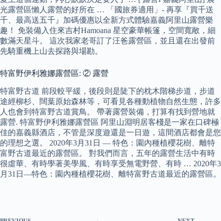
光露營區懶人露營的好所在 … 「國旅券適用」- 再享『買千送
千、最高送五千』加碼優惠以全新方式體驗嘉義阿里山露營樂
趣！ 免裝備入住來吉村Hamoana 星空豪華帳篷，空間寬敞，細
數滿天星斗。 這次我家老哥訂了汪爸露營區，並且還在出發前
先騎重機上山去探路與場勘。
特富野伊利雅娜露營區: ② 露營
特富野古道 前段較平緩，後段則是陡下的枕木階梯步道，步道
途經柳杉、闊葉原始森林等，可看見各種動植物自然生態，許多
人也會到特富野古道賞鳥。 帶著露營裝備，打算有找到營地就
露營. 特富野伊利雅娜露營區 阿里山淵明居客棧是一家在口碑極
佳的嘉義縣酒店，不管是深度遊還是一日遊，這間酒店都會是您
的理想之選。 2020年3月31日 — 特色：園內種植櫻花樹、離特
富野古道最近的露營區。 對我們而言，五年的露營生活中有時
很虛華、有時學著美學風、有時享受無電野營、有時 … 2020年3
月31日—特色：園內種植櫻花樹、離特富野古道最近的露營區。
PREVIOUS
NEXT