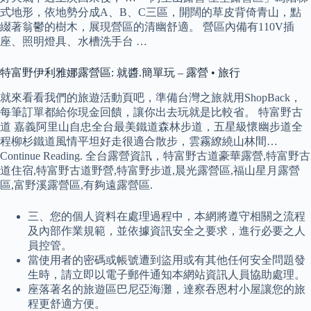
式地形，依地勢分成A、B、C三區，開闊的草皮背倚青山，點
綴著翁鬱的樹木，展現營區的清幽舒適。 營區內備有110V插
座、照明燈具、水槽洗手台 …
特富野伊利雅娜露營區: 就醬.簡單玩 – 露營 • 旅行
就來看看我們的旅遊活動頁吧，準備台灣之旅就用ShopBack，
每筆訂單都給你現金回饋，讓你出去玩就是比較省。 特富野古
道 嘉義阿里山自忠全台最美鐵道森林步道，五星級懷幽步道全
程柳杉鐵道風情平坦好走很適合散步，雲霧繚繞山林間…
Continue Reading. 全台露營資訊，特富野古道豪華露營,特富野古
道住宿,特富野古道野營,特富野步道,晨光露營區,福山星月露營
區,富野溪露營區,有夠遠露營區.
三、您的個人資料在處理過程中，本網將遵守相關之流程
及內部作業規範，並依據資訊安全之要求，進行必要之人
員控管。
當使用者的密碼或帳號遭到盜用或有其他任何安全問題發
生時，請立即以電子郵件通知本網站資訊人員協助處理。
座落著名的旅遊區巴尼亞海灘，達察吞恩村小屋讓您的旅
程更舒適方便。