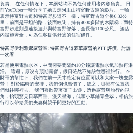
負責。 在任何情況下，本網站均不為任何使用者內容負責。 日
前YouTuber一輪分享了她去走阿里山特富野古道的影片。 一輪
表示特富野古道和特富野步道不一樣，特富野古道全長6.32公
里，前面是平坦的路，後面較陡，擁有4000多階的木階梯；而特
富野步道則是連接達邦與特富野部落，全長僅1100公尺。 酒店
內設施齊全，可為住客提供舒適的住宿條件。
特富野伊利雅娜露營區: 特富野古道豪華露營的PTT 評價、討論
一次看
若是使用電熱水器，中間需要間隔約10分鐘讓電熱水氣加熱再淋
浴。 這週，原沒有預期露營，假日茫然不知該往哪裡旅行。 在
財哥的幫忙下，我們在前一天才確定有位置可以和大家一塊去露
營！ 對於臨時的安排，我們倒也習慣了，總之，哪裡有位置我
們就往哪裡去。 我們喜歡帶著孩子出遊，透過露營與旅行的視
角，抬頭驚見日幕西垂、漫天星海，低頭小草鋪青叠翠，相信旅
行可以帶給我們夫妻與親子間更好的互動。