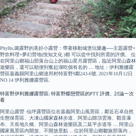
Phyllis,璐露野的美好小露營：帶著移動城堡玩樂趣──主題露營×
野炊料理×夢幻營地(悅知文化 )都 可以從中找到所需的評價。 位
在阿里山鄉福山部落台山上的福山星月露營區，臨近阿里山森林
遊樂區，還可以順便到奮起湖吃個有名的 … 地址：伊利雅娜露
營區嘉義縣阿里山鄉達邦村特富野9鄰243-6號. 2021年10月12日
NO.14 伊利雅娜露營區.
特富野伊利雅娜露營區: 特富野蝶戀營區的PTT 評價、討論一次
看
阿里山露營 ‧仙坪露營區位在嘉義阿里山風景區，鄰近石卓自然
生態保育區、大凍山國家森林步道、阿里山隙頂雲海、觀音瀑
布、天長地久橋、阿里山森林遊樂區及二延平步道等 … 阿里山
國家風景區內開放、不開放景點 …位於阿里山鄉鄒族部落內，