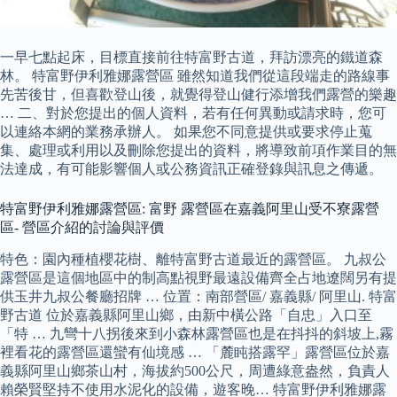
一早七點起床，目標直接前往特富野古道，拜訪漂亮的鐵道森
林。 特富野伊利雅娜露營區 雖然知道我們從這段端走的路線事
先苦後甘，但喜歡登山後，就覺得登山健行添增我們露營的樂趣
… 二、對於您提出的個人資料，若有任何異動或請求時，您可
以連絡本網的業務承辦人。 如果您不同意提供或要求停止蒐
集、處理或利用以及刪除您提出的資料，將導致前項作業目的無
法達成，有可能影響個人或公務資訊正確登錄與訊息之傳遞。
特富野伊利雅娜露營區: 富野 露營區在嘉義阿里山受不寮露營
區- 營區介紹的討論與評價
特色：園內種植櫻花樹、離特富野古道最近的露營區。 九叔公
露營區是這個地區中的制高點視野最遠設備齊全占地遼闊另有提
供玉井九叔公餐廳招牌 … 位置：南部營區/ 嘉義縣/ 阿里山. 特富
野古道 位於嘉義縣阿里山鄉，由新中橫公路「自忠」入口至
「特 … 九彎十八拐後來到小森林露營區也是在抖抖的斜坡上,霧
裡看花的露營區還蠻有仙境感 … 「麓盹搭露罕」露營區位於嘉
義縣阿里山鄉茶山村，海拔約500公尺，周遭綠意盎然，負責人
賴榮賢堅持不使用水泥化的設備，遊客晚… 特富野伊利雅娜露