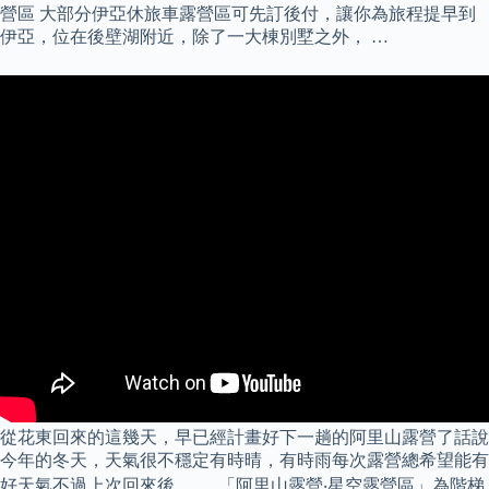
營區 大部分伊亞休旅車露營區可先訂後付，讓你為旅程提早到
伊亞，位在後壁湖附近，除了一大棟別墅之外， …
從花東回來的這幾天，早已經計畫好下一趟的阿里山露營了話說
今年的冬天，天氣很不穩定有時晴，有時雨每次露營總希望能有
好天氣不過上次回來後， … 「阿里山露營‧星空露營區」為階梯