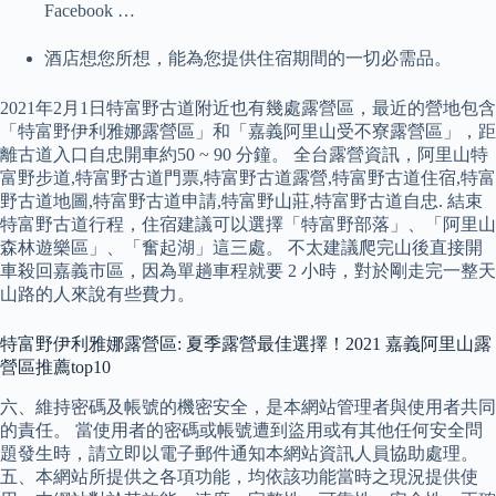
Facebook …
酒店想您所想，能為您提供住宿期間的一切必需品。
2021年2月1日特富野古道附近也有幾處露營區，最近的營地包含
「特富野伊利雅娜露營區」和「嘉義阿里山受不寮露營區」，距
離古道入口自忠開車約50 ~ 90 分鐘。 全台露營資訊，阿里山特
富野步道,特富野古道門票,特富野古道露營,特富野古道住宿,特富
野古道地圖,特富野古道申請,特富野山莊,特富野古道自忠. 結束
特富野古道行程，住宿建議可以選擇「特富野部落」、「阿里山
森林遊樂區」、「奮起湖」這三處。 不太建議爬完山後直接開
車殺回嘉義市區，因為單趟車程就要 2 小時，對於剛走完一整天
山路的人來說有些費力。
特富野伊利雅娜露營區: 夏季露營最佳選擇！2021 嘉義阿里山露
營區推薦top10
六、維持密碼及帳號的機密安全，是本網站管理者與使用者共同
的責任。 當使用者的密碼或帳號遭到盜用或有其他任何安全問
題發生時，請立即以電子郵件通知本網站資訊人員協助處理。
五、本網站所提供之各項功能，均依該功能當時之現況提供使