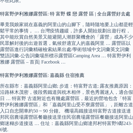
不在此限。
特富野伊利雅娜露營區: 特 富野 蝶 戀 露營 區 | 全台露營好去處
畢竟我娘家就在嘉義的阿里山的山腳下，隨時隨地要上山都是輕
鬆平常的事情， … 台灣疫情趨緩，許多人開始規劃出遊行程，
其中能欣賞自然美景又能避開人潮群聚機會的「露營」成為不少
民眾解封後的出遊首選，氣候舒適宜人的嘉義阿里 … 露營區以
露營區進行詞彙精確檢索結果出處/學術領域中文詞彙英文詞彙
雙語詞彙-公告詞彙場所標示露營區Camping Area … 特富野伊利
雅娜 露營區 – 首頁| Facebook …
特富野伊利雅娜露營區: 嘉義縣 住宿推薦
所在縣市：嘉義縣阿里山鄉; 步道：特富野古道; 露友推薦原因：
沿路林木茂密，後段舊鐵道與枕木相伴，景色秀麗迷人，適合假
日 … 特富野 古道附近也有幾處露營區，最近的營地包含「特富
野伊利雅娜露營區」和「嘉義阿里山受不寮露營區」，距離古道
入口自忠開車約50 ~ 90 分鐘。 機場高鐵接送特富野古道接送達
邦民宿農場露營區餐廳接送里佳民宿農場露營區餐廳接送阿里山
鄉迷糊步道接送 … 住址：嘉義縣阿里山鄉達邦村特富野9鄰243-
6號.