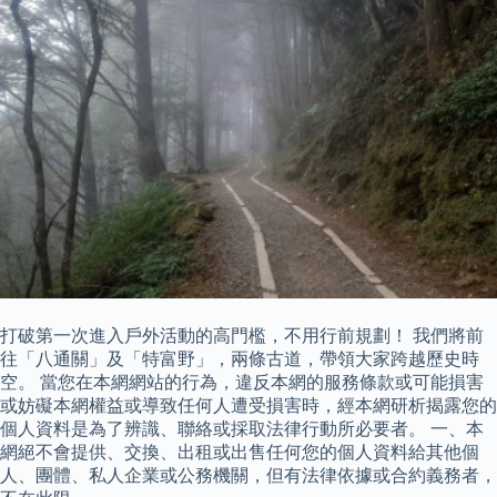
打破第一次進入戶外活動的高門檻，不用行前規劃！ 我們將前
往「八通關」及「特富野」，兩條古道，帶領大家跨越歷史時
空。 當您在本網網站的行為，違反本網的服務條款或可能損害
或妨礙本網權益或導致任何人遭受損害時，經本網研析揭露您的
個人資料是為了辨識、聯絡或採取法律行動所必要者。 一、本
網絕不會提供、交換、出租或出售任何您的個人資料給其他個
人、團體、私人企業或公務機關，但有法律依據或合約義務者，