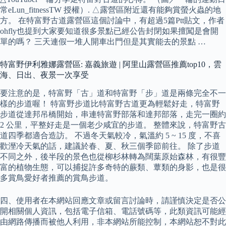
常eLun_fitnessTW 授權）. △露營區附近還有能夠賞螢火蟲的地
方。 在特富野古道露營區這個討論中，有超過5篇Ptt貼文，作者
ohfly也提到大家要知道很多景點已經公告封閉如果擅闖是會開
單的嗎？ 三天連假一堆人開車出門但是其實能去的景點 …
特富野伊利雅娜露營區: 嘉義旅遊 | 阿里山露營區推薦top10，雲
海、日出、夜景一次享受
要注意的是，特富野「古」道和特富野「步」道是兩條完全不一
樣的步道喔！ 特富野步道比特富野古道更為輕鬆好走，特富野
步道從達邦吊橋開始，串連特富野部落和達邦部落，走完一圈約
2 公里，平整好走是一個老少咸宜的步道。 整體來說，特富野古
道四季都適合造訪。 不過冬天氣較冷，氣溫約 5 ~ 15 度，不喜
歡溼冷天氣的話，建議於春、夏、秋三個季節前往。 除了步道
不同之外，後半段的景色也從柳杉林轉為闊葉原始森林，有很豐
富的植物生態，可以捕捉許多奇特的蕨類、蕈類的身影，也是很
多賞鳥愛好者推薦的賞鳥步道。
四、使用者在本網站回應文章或留言討論時，請謹慎決定是否公
開相關個人資訊，包括電子信箱、電話號碼等，此類資訊可能經
由網路傳播而被他人利用，非本網站所能控制，本網站恕不對此